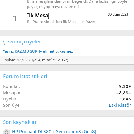
Birisi mesajlarından birini beğendi. Daha fazlası için böyle
paylaşım yapmaya devam et!
İlk Mesaj
30 Ekim 2023
1
Bu Puanı Almak İçin İlk Mesajınızı Yazın
Çevrimiçi üyeler
Yasin.
KAZIMUGUR
Mehmet.b
kesmez
Toplam: 12,956 (üye: 4, misafir: 12,952)
Forum istatistikleri
Konular
9,309
Mesajlar
148,884
Üyeler
3,846
Son üye
Eski Klasör
Son kaynaklar
HP ProLiant DL380p Generation8 (Gen8)
Kaynak ikon/amblem