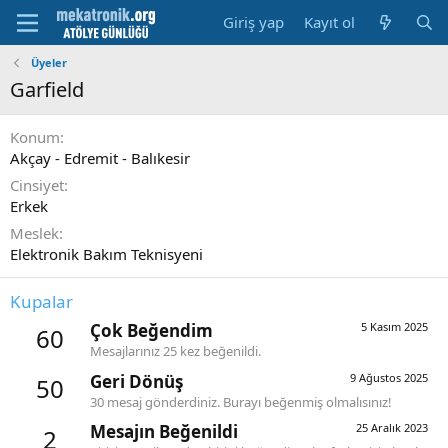
Giriş yap
Kayıt ol
Üyeler
Garfield
Konum
Akçay - Edremit - Balıkesir
Cinsiyet
Erkek
Meslek
Elektronik Bakım Teknisyeni
Kupalar
Çok Beğendim
5 Kasım 2025
60
Mesajlarınız 25 kez beğenildi.
Geri Dönüş
9 Ağustos 2025
50
30 mesaj gönderdiniz. Burayı beğenmiş olmalısınız!
Mesajın Beğenildi
25 Aralık 2023
2