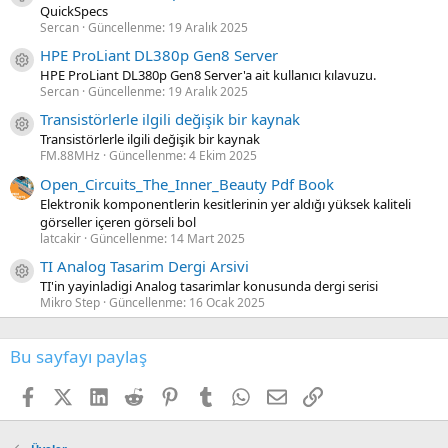
QuickSpecs
Sercan
Güncellenme:
19 Aralık 2025
HPE ProLiant DL380p Gen8 Server
Kaynak ikon/amblem
HPE ProLiant DL380p Gen8 Server'a ait kullanıcı kılavuzu.
Sercan
Güncellenme:
19 Aralık 2025
Transistörlerle ilgili değişik bir kaynak
Kaynak ikon/amblem
Transistörlerle ilgili değişik bir kaynak
FM.88MHz
Güncellenme:
4 Ekim 2025
Open_Circuits_The_Inner_Beauty Pdf Book
Elektronik komponentlerin kesitlerinin yer aldığı yüksek kaliteli
görseller içeren görseli bol
latcakir
Güncellenme:
14 Mart 2025
TI Analog Tasarim Dergi Arsivi
Kaynak ikon/amblem
TI'in yayinladigi Analog tasarimlar konusunda dergi serisi
Mikro Step
Güncellenme:
16 Ocak 2025
Bu sayfayı paylaş
Facebook
X (Twitter)
LinkedIn
Reddit
Pinterest
Tumblr
WhatsApp
E-posta
Link