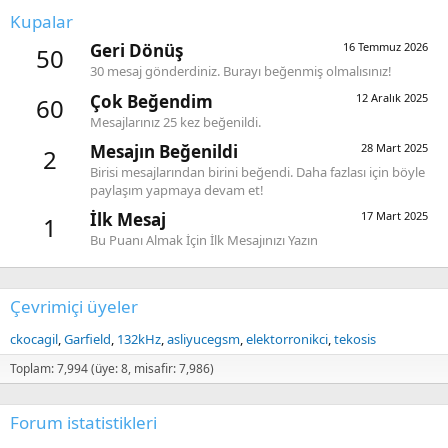
Kupalar
Geri Dönüş
16 Temmuz 2026
50
30 mesaj gönderdiniz. Burayı beğenmiş olmalısınız!
Çok Beğendim
12 Aralık 2025
60
Mesajlarınız 25 kez beğenildi.
Mesajın Beğenildi
28 Mart 2025
2
Birisi mesajlarından birini beğendi. Daha fazlası için böyle
paylaşım yapmaya devam et!
İlk Mesaj
17 Mart 2025
1
Bu Puanı Almak İçin İlk Mesajınızı Yazın
Çevrimiçi üyeler
ckocagil
Garfield
132kHz
asliyucegsm
elektorronikci
tekosis
Toplam: 7,994 (üye: 8, misafir: 7,986)
Forum istatistikleri