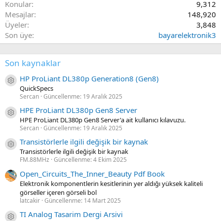
Konular
9,312
Mesajlar
148,920
Üyeler
3,848
Son üye
bayarelektronik3
Son kaynaklar
HP ProLiant DL380p Generation8 (Gen8)
Kaynak ikon/amblem
QuickSpecs
Sercan
Güncellenme:
19 Aralık 2025
HPE ProLiant DL380p Gen8 Server
Kaynak ikon/amblem
HPE ProLiant DL380p Gen8 Server'a ait kullanıcı kılavuzu.
Sercan
Güncellenme:
19 Aralık 2025
Transistörlerle ilgili değişik bir kaynak
Kaynak ikon/amblem
Transistörlerle ilgili değişik bir kaynak
FM.88MHz
Güncellenme:
4 Ekim 2025
Open_Circuits_The_Inner_Beauty Pdf Book
Elektronik komponentlerin kesitlerinin yer aldığı yüksek kaliteli
görseller içeren görseli bol
latcakir
Güncellenme:
14 Mart 2025
TI Analog Tasarim Dergi Arsivi
Kaynak ikon/amblem