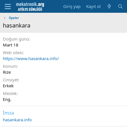
Giriş yap
Kayıt ol
Üyeler
hasankara
Doğum günü
Mart 18
Web sitesi
https://www.hasankara.info/
Konum
Rize
Cinsiyet
Erkek
Meslek
Eng.
İmza
hasankara.info