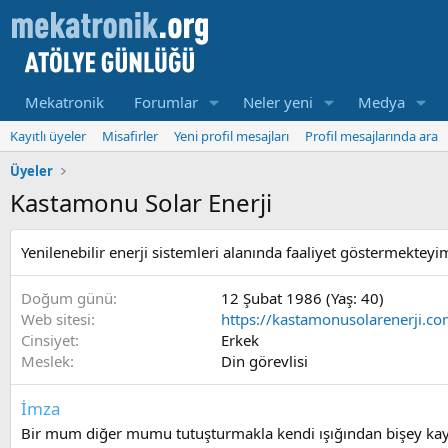
Mekatronik
Forumlar
Neler yeni
Medya
Kayıtlı üyeler
Misafirler
Yeni profil mesajları
Profil mesajlarında ara
Üyeler
Kastamonu Solar Enerji
Yenilenebilir enerji sistemleri alanında faaliyet göstermekteyi
Doğum günü
12 Şubat 1986 (Yaş: 40)
Web sitesi
https://kastamonusolarenerji.co
Cinsiyet
Erkek
Meslek
Din görevlisi
İmza
Bir mum diğer mumu tutuşturmakla kendi ışığından bişey ka