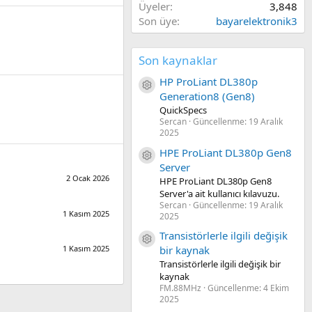
Üyeler
3,848
Son üye
bayarelektronik3
Son kaynaklar
HP ProLiant DL380p
Kaynak ikon/amblem
Generation8 (Gen8)
QuickSpecs
Sercan
Güncellenme:
19 Aralık
2025
HPE ProLiant DL380p Gen8
Kaynak ikon/amblem
Server
2 Ocak 2026
HPE ProLiant DL380p Gen8
Server'a ait kullanıcı kılavuzu.
Sercan
Güncellenme:
19 Aralık
1 Kasım 2025
2025
Transistörlerle ilgili değişik
Kaynak ikon/amblem
1 Kasım 2025
bir kaynak
Transistörlerle ilgili değişik bir
kaynak
FM.88MHz
Güncellenme:
4 Ekim
2025