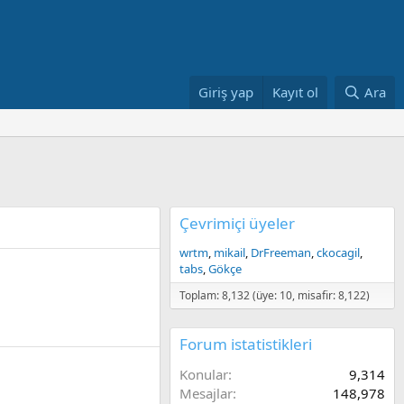
Giriş yap
Kayıt ol
Ara
Çevrimiçi üyeler
wrtm
mikail
DrFreeman
ckocagil
tabs
Gökçe
Toplam: 8,132 (üye: 10, misafir: 8,122)
Forum istatistikleri
Konular
9,314
Mesajlar
148,978