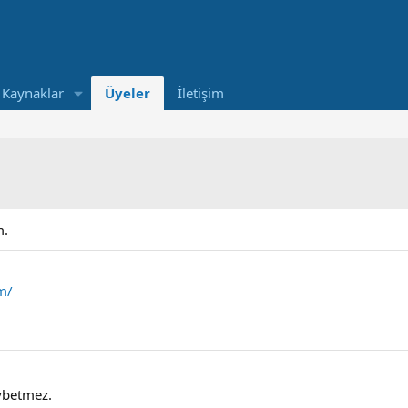
Kaynaklar
Üyeler
İletişim
m.
m/
ybetmez.