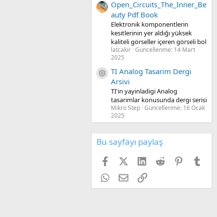
Open_Circuits_The_Inner_Be
auty Pdf Book
Elektronik komponentlerin
kesitlerinin yer aldığı yüksek
kaliteli görseller içeren görseli bol
latcakir
Güncellenme:
14 Mart
2025
TI Analog Tasarim Dergi
Kaynak ikon/amblem
Arsivi
TI'in yayinladigi Analog
tasarimlar konusunda dergi serisi
Mikro Step
Güncellenme:
16 Ocak
2025
Bu sayfayı paylaş
Facebook
X (Twitter)
LinkedIn
Reddit
Pinterest
Tum
WhatsApp
E-posta
Link