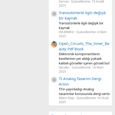
Sercan
Güncellenme:
19 Aralık
2025
Transistörlerle ilgili değişik
Kaynak ikon/amblem
bir kaynak
Transistörlerle ilgili değişik bir
kaynak
FM.88MHz
Güncellenme:
4 Ekim
2025
Open_Circuits_The_Inner_Be
auty Pdf Book
Elektronik komponentlerin
kesitlerinin yer aldığı yüksek
kaliteli görseller içeren görseli bol
latcakir
Güncellenme:
14 Mart
2025
TI Analog Tasarim Dergi
Kaynak ikon/amblem
Arsivi
TI'in yayinladigi Analog
tasarimlar konusunda dergi serisi
Mikro Step
Güncellenme:
16 Ocak
2025