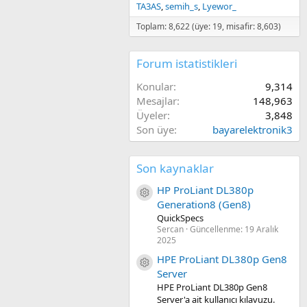
TA3AS
semih_s
Lyewor_
Toplam: 8,622 (üye: 19, misafir: 8,603)
Forum istatistikleri
Konular
9,314
Mesajlar
148,963
Üyeler
3,848
Son üye
bayarelektronik3
Son kaynaklar
HP ProLiant DL380p
Kaynak ikon/amblem
Generation8 (Gen8)
QuickSpecs
Sercan
Güncellenme:
19 Aralık
2025
HPE ProLiant DL380p Gen8
Kaynak ikon/amblem
Server
HPE ProLiant DL380p Gen8
Server'a ait kullanıcı kılavuzu.