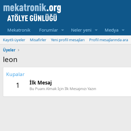
Mekatronik
Forumlar
Neler yeni
Medya
Kayıtlı üyeler
Misafirler
Yeni profil mesajları
Profil mesajlarında ara
Üyeler
leon
Kupalar
İlk Mesaj
1
Bu Puanı Almak İçin İlk Mesajınızı Yazın