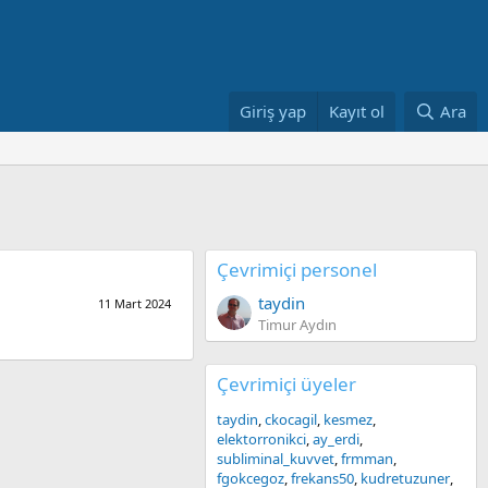
Giriş yap
Kayıt ol
Ara
Çevrimiçi personel
taydin
11 Mart 2024
Timur Aydın
Çevrimiçi üyeler
taydin
ckocagil
kesmez
elektorronikci
ay_erdi
subliminal_kuvvet
frmman
fgokcegoz
frekans50
kudretuzuner