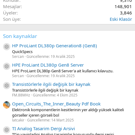
Konular
9,310
Mesajlar
148,901
Üyeler
3,846
Son üye
Eski Klasör
Son kaynaklar
HP ProLiant DL380p Generation8 (Gen8)
Kaynak ikon/amblem
QuickSpecs
Sercan
Güncellenme:
19 Aralık 2025
HPE ProLiant DL380p Gen8 Server
Kaynak ikon/amblem
HPE ProLiant DL380p Gen8 Server'a ait kullanıcı kılavuzu.
Sercan
Güncellenme:
19 Aralık 2025
Transistörlerle ilgili değişik bir kaynak
Kaynak ikon/amblem
Transistörlerle ilgili değişik bir kaynak
FM.88MHz
Güncellenme:
4 Ekim 2025
Open_Circuits_The_Inner_Beauty Pdf Book
Elektronik komponentlerin kesitlerinin yer aldığı yüksek kaliteli
görseller içeren görseli bol
latcakir
Güncellenme:
14 Mart 2025
TI Analog Tasarim Dergi Arsivi
Kaynak ikon/amblem
TI'in yayinladigi Analog tasarimlar konusunda dergi serisi