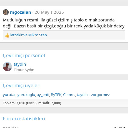
mgozalan
20 Mayıs 2025
Mutluluğun resmi illa güzel çizilmiş tablo olmak zorunda
değil.Bazen basit bir çizgi,doğru bir renk,yada küçük bir detay
latcakir
ve
Mikro Step
R
e
a
c
Çevrimiçi personel
t
i
taydin
o
Timur Aydın
n
s
:
Çevrimiçi üyeler
yucatar
yorukoglu
ay_erdi
ByTEK
Cemre.
taydin
czorgormez
Toplam: 7,016 (üye: 8, misafir: 7,008)
Forum istatistikleri