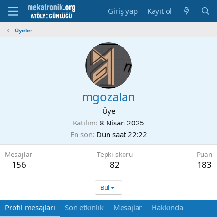
Giriş yap
Kayıt ol
Üyeler
mgozalan
Üye
Katılım
8 Nisan 2025
En son
Dün saat 22:22
Mesajlar
Tepki skoru
Puan
156
82
183
Bul
Profil mesajları
Son etkinlik
Mesajlar
Hakkında