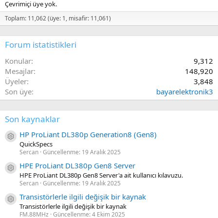
Çevrimiçi üye yok.
Toplam: 11,062 (üye: 1, misafir: 11,061)
Forum istatistikleri
Konular
9,312
Mesajlar
148,920
Üyeler
3,848
Son üye
bayarelektronik3
Son kaynaklar
HP ProLiant DL380p Generation8 (Gen8)
Kaynak ikon/amblem
QuickSpecs
Sercan
Güncellenme:
19 Aralık 2025
HPE ProLiant DL380p Gen8 Server
Kaynak ikon/amblem
HPE ProLiant DL380p Gen8 Server'a ait kullanıcı kılavuzu.
Sercan
Güncellenme:
19 Aralık 2025
Transistörlerle ilgili değişik bir kaynak
Kaynak ikon/amblem
Transistörlerle ilgili değişik bir kaynak
FM.88MHz
Güncellenme:
4 Ekim 2025