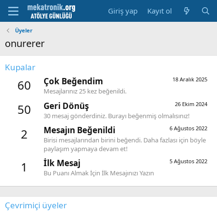
Giriş yap
Kayıt ol
Üyeler
onurerer
Kupalar
Çok Beğendim
18 Aralık 2025
60
Mesajlarınız 25 kez beğenildi.
Geri Dönüş
26 Ekim 2024
50
30 mesaj gönderdiniz. Burayı beğenmiş olmalısınız!
Mesajın Beğenildi
6 Ağustos 2022
2
Birisi mesajlarından birini beğendi. Daha fazlası için böyle
paylaşım yapmaya devam et!
İlk Mesaj
5 Ağustos 2022
1
Bu Puanı Almak İçin İlk Mesajınızı Yazın
Çevrimiçi üyeler