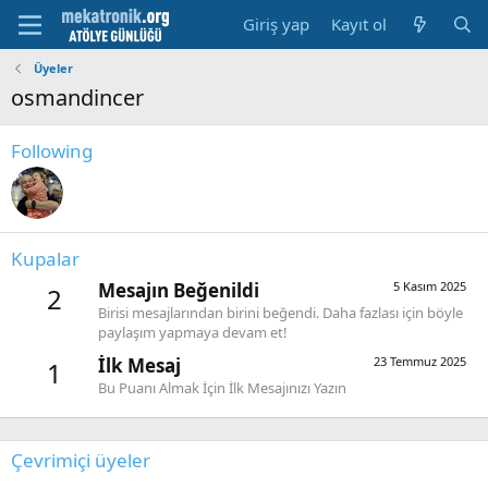
Giriş yap
Kayıt ol
Üyeler
osmandincer
Following
Kupalar
Mesajın Beğenildi
5 Kasım 2025
2
Birisi mesajlarından birini beğendi. Daha fazlası için böyle
paylaşım yapmaya devam et!
İlk Mesaj
23 Temmuz 2025
1
Bu Puanı Almak İçin İlk Mesajınızı Yazın
Çevrimiçi üyeler