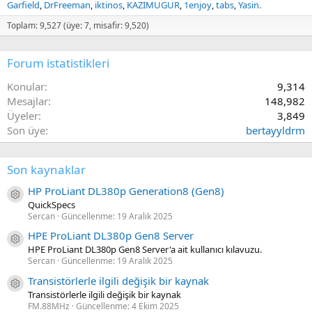
Garfield
DrFreeman
iktinos
KAZIMUGUR
1enjoy
tabs
Yasin.
Toplam: 9,527 (üye: 7, misafir: 9,520)
Forum istatistikleri
Konular
9,314
Mesajlar
148,982
Üyeler
3,849
Son üye
bertayyldrm
Son kaynaklar
HP ProLiant DL380p Generation8 (Gen8)
Kaynak ikon/amblem
QuickSpecs
Sercan
Güncellenme:
19 Aralık 2025
HPE ProLiant DL380p Gen8 Server
Kaynak ikon/amblem
HPE ProLiant DL380p Gen8 Server'a ait kullanıcı kılavuzu.
Sercan
Güncellenme:
19 Aralık 2025
Transistörlerle ilgili değişik bir kaynak
Kaynak ikon/amblem
Transistörlerle ilgili değişik bir kaynak
FM.88MHz
Güncellenme:
4 Ekim 2025