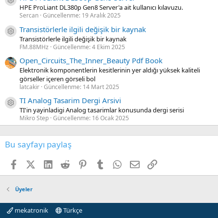
Kaynak ikon/amblem
HPE ProLiant DL380p Gen8 Server'a ait kullanıcı kılavuzu.
Sercan
Güncellenme:
19 Aralık 2025
Transistörlerle ilgili değişik bir kaynak
Kaynak ikon/amblem
Transistörlerle ilgili değişik bir kaynak
FM.88MHz
Güncellenme:
4 Ekim 2025
Open_Circuits_The_Inner_Beauty Pdf Book
Elektronik komponentlerin kesitlerinin yer aldığı yüksek kaliteli
görseller içeren görseli bol
latcakir
Güncellenme:
14 Mart 2025
TI Analog Tasarim Dergi Arsivi
Kaynak ikon/amblem
TI'in yayinladigi Analog tasarimlar konusunda dergi serisi
Mikro Step
Güncellenme:
16 Ocak 2025
Bu sayfayı paylaş
Facebook
X (Twitter)
LinkedIn
Reddit
Pinterest
Tumblr
WhatsApp
E-posta
Link
Üyeler
mekatronik
Türkçe