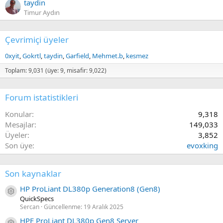
taydin
Timur Aydın
Çevrimiçi üyeler
0xyit
Gokrtl
taydin
Garfield
Mehmet.b
kesmez
Toplam: 9,031 (üye: 9, misafir: 9,022)
Forum istatistikleri
Konular
9,318
Mesajlar
149,033
Üyeler
3,852
Son üye
evoxking
Son kaynaklar
HP ProLiant DL380p Generation8 (Gen8)
Kaynak ikon/amblem
QuickSpecs
Sercan
Güncellenme:
19 Aralık 2025
HPE ProLiant DL380p Gen8 Server