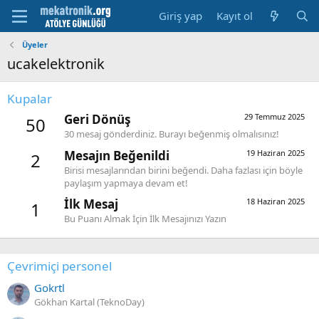
Giriş yap
Kayıt ol
Üyeler
ucakelektronik
Kupalar
Geri Dönüş
29 Temmuz 2025
50
30 mesaj gönderdiniz. Burayı beğenmiş olmalısınız!
Mesajın Beğenildi
19 Haziran 2025
2
Birisi mesajlarından birini beğendi. Daha fazlası için böyle
paylaşım yapmaya devam et!
İlk Mesaj
18 Haziran 2025
1
Bu Puanı Almak İçin İlk Mesajınızı Yazın
Çevrimiçi personel
Gokrtl
Gökhan Kartal (TeknoDay)