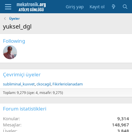
Giriş yap
Kayıt ol
Üyeler
yuksel_dgl
Following
Çevrimiçi üyeler
subliminal_kuvvet
ckocagil
Fikirleriolanadam
Toplam: 9,279 (üye: 4, misafir: 9,275)
Forum istatistikleri
Konular
9,314
Mesajlar
148,967
Üyeler
3,848