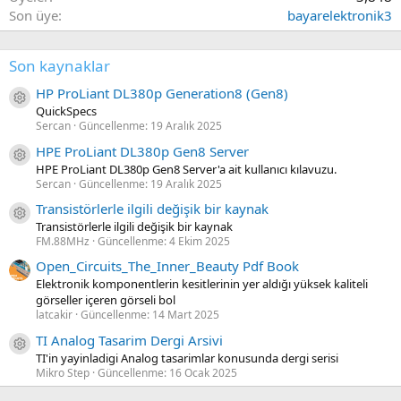
Son üye
bayarelektronik3
Son kaynaklar
HP ProLiant DL380p Generation8 (Gen8)
Kaynak ikon/amblem
QuickSpecs
Sercan
Güncellenme:
19 Aralık 2025
HPE ProLiant DL380p Gen8 Server
Kaynak ikon/amblem
HPE ProLiant DL380p Gen8 Server'a ait kullanıcı kılavuzu.
Sercan
Güncellenme:
19 Aralık 2025
Transistörlerle ilgili değişik bir kaynak
Kaynak ikon/amblem
Transistörlerle ilgili değişik bir kaynak
FM.88MHz
Güncellenme:
4 Ekim 2025
Open_Circuits_The_Inner_Beauty Pdf Book
Elektronik komponentlerin kesitlerinin yer aldığı yüksek kaliteli
görseller içeren görseli bol
latcakir
Güncellenme:
14 Mart 2025
TI Analog Tasarim Dergi Arsivi
Kaynak ikon/amblem
TI'in yayinladigi Analog tasarimlar konusunda dergi serisi
Mikro Step
Güncellenme:
16 Ocak 2025