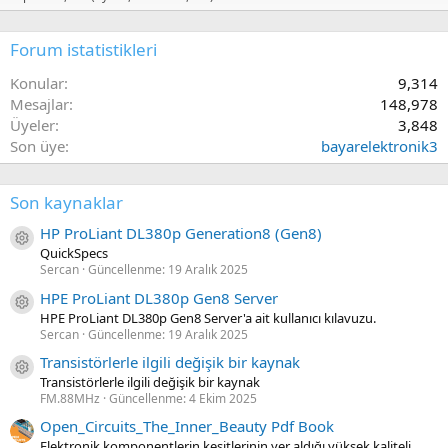
Forum istatistikleri
Konular
9,314
Mesajlar
148,978
Üyeler
3,848
Son üye
bayarelektronik3
Son kaynaklar
HP ProLiant DL380p Generation8 (Gen8)
Kaynak ikon/amblem
QuickSpecs
Sercan
Güncellenme:
19 Aralık 2025
HPE ProLiant DL380p Gen8 Server
Kaynak ikon/amblem
HPE ProLiant DL380p Gen8 Server'a ait kullanıcı kılavuzu.
Sercan
Güncellenme:
19 Aralık 2025
Transistörlerle ilgili değişik bir kaynak
Kaynak ikon/amblem
Transistörlerle ilgili değişik bir kaynak
FM.88MHz
Güncellenme:
4 Ekim 2025
Open_Circuits_The_Inner_Beauty Pdf Book
Elektronik komponentlerin kesitlerinin yer aldığı yüksek kaliteli