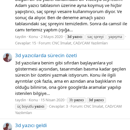
Adam yazıcı tablasının üzerine ayna koymuş ve hiçbir
yapıştırıcı, saç spreyi vesaire kullanmıyorum diyor. Ve
sonuç da alıyor. Ben de deneme amaçlı yazıcı
tablasındaki saç spreyini temizledim. Sonra da camsil ile
camı tertemiz yaptım (ışığa...
taydin
Konu
2 Mayıs 2020
3d
yazıcı
saç spreyi
yapışma
Cevaplar: 15
Forum:
CNC İmalat, CAD/CAM Yazılımları
3d yazıcılarda sürecin özeti
3d yazıcılara benim gibi sıfırdan başlayanlara yol
göstermesi açısından, tasarımdan basıma kadar geçilen
sürecin bir özetini yazmak istiyorum. Konu ile ilgili
ayrıntılar çok fazla, ama en azından ana başlıkların ne
olduğu bilinirse, ona göre google'da aramalar yapılıp
istenilen bilgiye...
taydin
Konu
15 Nisan 2020
3b
yazıcı
3d
yazıcı
Cevaplar: 3
Forum:
CNC İmalat, CAD/CAM
üç boyutlu
yazıcı
Yazılımları
3d yazıcı geldi