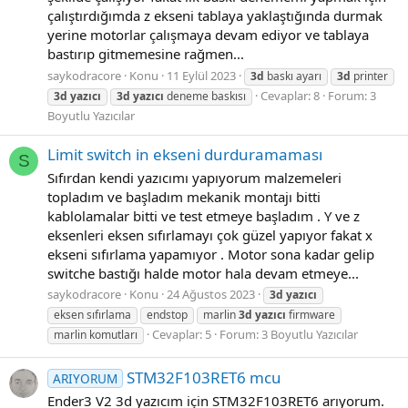
çalıştırdığımda z ekseni tablaya yaklaştığında durmak
yerine motorlar çalışmaya devam ediyor ve tablaya
bastırıp gitmemesine rağmen...
saykodracore
Konu
11 Eylül 2023
3d
baskı ayarı
3d
printer
Cevaplar: 8
Forum:
3
3d
yazıcı
3d
yazıcı
deneme baskısı
Boyutlu Yazıcılar
Limit switch in ekseni durduramaması
S
Sıfırdan kendi yazıcımı yapıyorum malzemeleri
topladım ve başladım mekanik montajı bitti
kablolamalar bitti ve test etmeye başladım . Y ve z
eksenleri eksen sıfırlamayı çok güzel yapıyor fakat x
ekseni sıfırlama yapamıyor . Motor sona kadar gelip
switche bastığı halde motor hala devam etmeye...
saykodracore
Konu
24 Ağustos 2023
3d
yazıcı
eksen sıfırlama
endstop
marlin
3d
yazıcı
firmware
Cevaplar: 5
Forum:
3 Boyutlu Yazıcılar
marlin komutları
STM32F103RET6 mcu
ARIYORUM
Ender3 V2 3d yazıcım için STM32F103RET6 arıyorum.