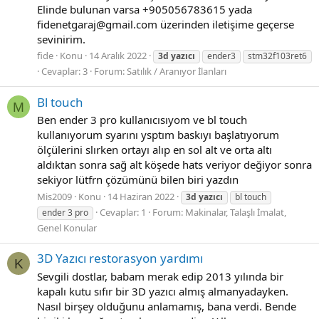
Elinde bulunan varsa +905056783615 yada
fidenetgaraj@gmail.com üzerinden iletişime geçerse
sevinirim.
fide
Konu
14 Aralık 2022
3d
yazıcı
ender3
stm32f103ret6
Cevaplar: 3
Forum:
Satılık / Aranıyor İlanları
Bl touch
M
Ben ender 3 pro kullanıcısıyom ve bl touch
kullanıyorum syarını ysptım baskıyı başlatıyorum
ölçülerini slırken ortayı alıp en sol alt ve orta altı
aldıktan sonra sağ alt köşede hats veriyor değiyor sonra
sekiyor lütfrn çözümünü bilen biri yazdın
Mis2009
Konu
14 Haziran 2022
3d
yazıcı
bl touch
Cevaplar: 1
Forum:
Makinalar, Talaşlı İmalat,
ender 3 pro
Genel Konular
3D Yazıcı restorasyon yardımı
K
Sevgili dostlar, babam merak edip 2013 yılında bir
kapalı kutu sıfır bir 3D yazıcı almış almanyadayken.
Nasıl birşey olduğunu anlamamış, bana verdi. Bende