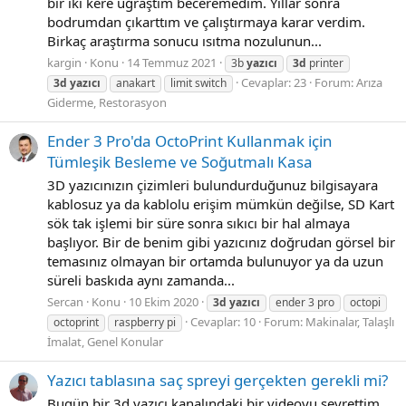
bir iki kere uğraştım beceremedim. Yıllar sonra
bodrumdan çıkarttım ve çalıştırmaya karar verdim.
Birkaç araştırma sonucu ısıtma nozulunun...
kargin
Konu
14 Temmuz 2021
3b
yazıcı
3d
printer
Cevaplar: 23
Forum:
Arıza
3d
yazıcı
anakart
limit switch
Giderme, Restorasyon
Ender 3 Pro'da OctoPrint Kullanmak için
Tümleşik Besleme ve Soğutmalı Kasa
3D yazıcınızın çizimleri bulundurduğunuz bilgisayara
kablosuz ya da kablolu erişim mümkün değilse, SD Kart
sök tak işlemi bir süre sonra sıkıcı bir hal almaya
başlıyor. Bir de benim gibi yazıcınız doğrudan görsel bir
temasınız olmayan bir ortamda bulunuyor ya da uzun
süreli baskıda aynı zamanda...
Sercan
Konu
10 Ekim 2020
3d
yazıcı
ender 3 pro
octopi
Cevaplar: 10
Forum:
Makinalar, Talaşlı
octoprint
raspberry pi
İmalat, Genel Konular
Yazıcı tablasına saç spreyi gerçekten gerekli mi?
Bugün bir 3d yazıcı kanalındaki bir videoyu seyrettim.