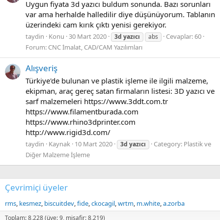
Uygun fiyata 3d yazıcı buldum sonunda. Bazı sorunları
var ama herhalde halledilir diye düşünüyorum. Tablanın
üzerindeki cam kırık çıktı yenisi gerekiyor.
taydin
Konu
30 Mart 2020
Cevaplar: 60
3d
yazıcı
abs
Forum:
CNC İmalat, CAD/CAM Yazılımları
Alışveriş
Türkiye'de bulunan ve plastik işleme ile ilgili malzeme,
ekipman, araç gereç satan firmaların listesi: 3D yazıcı ve
sarf malzemeleri https://www.3ddt.com.tr
https://www.filamentburada.com
https://www.rhino3dprinter.com
http://www.rigid3d.com/
taydin
Kaynak
10 Mart 2020
Category:
Plastik ve
3d
yazıcı
Diğer Malzeme İşleme
Çevrimiçi üyeler
rms
kesmez
biscuitdev
fide
ckocagil
wrtm
m.white
a.zorba
Toplam: 8,228 (üye: 9, misafir: 8,219)