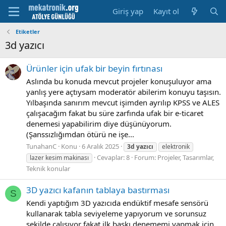
Giriş yap
Kayıt ol
Etiketler
3d yazıcı
Ürünler için ufak bir beyin fırtınası
Aslında bu konuda mevcut projeler konuşuluyor ama
yanlış yere açtıysam moderatör abilerim konuyu taşısın.
Yılbaşında sanırım mevcut işimden ayrılıp KPSS ve ALES
çalışacağım fakat bu süre zarfında ufak bir e-ticaret
denemesi yapabilirim diye düşünüyorum.
(Şanssızlığımdan ötürü ne işe...
TunahanC
Konu
6 Aralık 2025
3d
yazıcı
elektronik
Cevaplar: 8
Forum:
Projeler, Tasarımlar,
lazer kesim makinası
Teknik konular
3D yazıcı kafanın tablaya bastırması
S
Kendi yaptığım 3D yazıcıda endüktif mesafe sensörü
kullanarak tabla seviyeleme yapıyorum ve sorunsuz
şekilde çalışıyor fakat ilk baskı denememi yapmak için