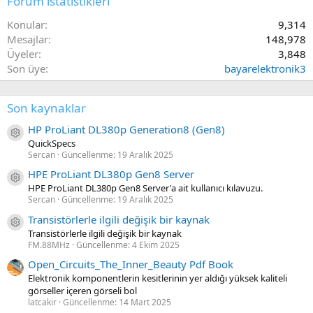
Forum istatistikleri
Konular
9,314
Mesajlar
148,978
Üyeler
3,848
Son üye
bayarelektronik3
Son kaynaklar
HP ProLiant DL380p Generation8 (Gen8)
Kaynak ikon/amblem
QuickSpecs
Sercan
Güncellenme:
19 Aralık 2025
HPE ProLiant DL380p Gen8 Server
Kaynak ikon/amblem
HPE ProLiant DL380p Gen8 Server'a ait kullanıcı kılavuzu.
Sercan
Güncellenme:
19 Aralık 2025
Transistörlerle ilgili değişik bir kaynak
Kaynak ikon/amblem
Transistörlerle ilgili değişik bir kaynak
FM.88MHz
Güncellenme:
4 Ekim 2025
Open_Circuits_The_Inner_Beauty Pdf Book
Elektronik komponentlerin kesitlerinin yer aldığı yüksek kaliteli
görseller içeren görseli bol
latcakir
Güncellenme:
14 Mart 2025