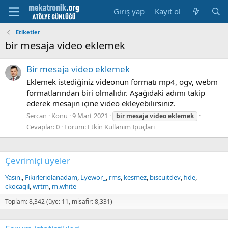
Giriş yap
Kayıt ol
Etiketler
bir mesaja video eklemek
Bir mesaja video eklemek
Eklemek istediğiniz videonun formatı mp4, ogv, webm
formatlarından biri olmalıdır. Aşağıdaki adımı takip
ederek mesajın içine video ekleyebilirsiniz.
Sercan
Konu
9 Mart 2021
bir
mesaja
video
eklemek
Cevaplar: 0
Forum:
Etkin Kullanım İpuçları
Çevrimiçi üyeler
Yasin.
Fikirleriolanadam
Lyewor_
rms
kesmez
biscuitdev
fide
ckocagil
wrtm
m.white
Toplam: 8,342 (üye: 11, misafir: 8,331)