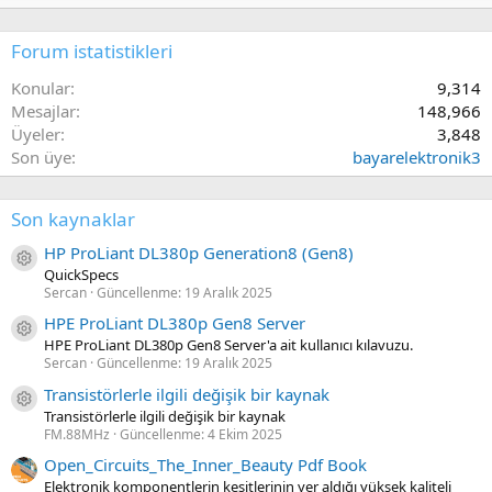
Forum istatistikleri
Konular
9,314
Mesajlar
148,966
Üyeler
3,848
Son üye
bayarelektronik3
Son kaynaklar
HP ProLiant DL380p Generation8 (Gen8)
Kaynak ikon/amblem
QuickSpecs
Sercan
Güncellenme:
19 Aralık 2025
HPE ProLiant DL380p Gen8 Server
Kaynak ikon/amblem
HPE ProLiant DL380p Gen8 Server'a ait kullanıcı kılavuzu.
Sercan
Güncellenme:
19 Aralık 2025
Transistörlerle ilgili değişik bir kaynak
Kaynak ikon/amblem
Transistörlerle ilgili değişik bir kaynak
FM.88MHz
Güncellenme:
4 Ekim 2025
Open_Circuits_The_Inner_Beauty Pdf Book
Elektronik komponentlerin kesitlerinin yer aldığı yüksek kaliteli