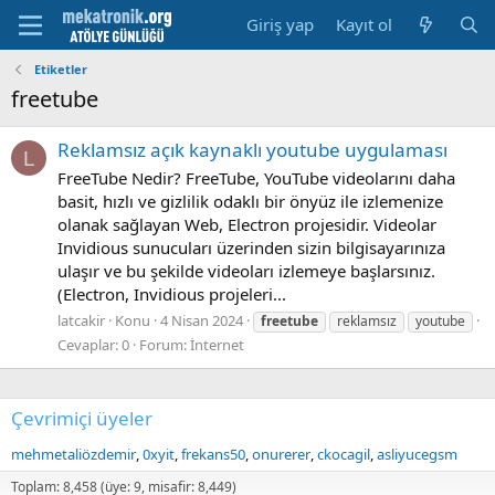
Giriş yap
Kayıt ol
Etiketler
freetube
Reklamsız açık kaynaklı youtube uygulaması
L
FreeTube Nedir? FreeTube, YouTube videolarını daha
basit, hızlı ve gizlilik odaklı bir önyüz ile izlemenize
olanak sağlayan Web, Electron projesidir. Videolar
Invidious sunucuları üzerinden sizin bilgisayarınıza
ulaşır ve bu şekilde videoları izlemeye başlarsınız.
(Electron, Invidious projeleri...
latcakir
Konu
4 Nisan 2024
freetube
reklamsız
youtube
Cevaplar: 0
Forum:
İnternet
Çevrimiçi üyeler
mehmetaliözdemir
0xyit
frekans50
onurerer
ckocagil
asliyucegsm
Toplam: 8,458 (üye: 9, misafir: 8,449)