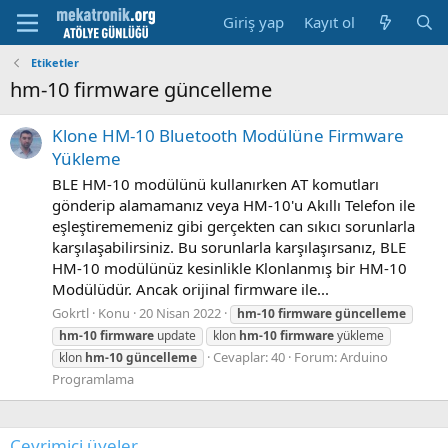
Giriş yap
Kayıt ol
Etiketler
hm-10 firmware güncelleme
Klone HM-10 Bluetooth Modülüne Firmware
Yükleme
BLE HM-10 modülünü kullanırken AT komutları
gönderip alamamanız veya HM-10'u Akıllı Telefon ile
eşleştirememeniz gibi gerçekten can sıkıcı sorunlarla
karşılaşabilirsiniz. Bu sorunlarla karşılaşırsanız, BLE
HM-10 modülünüz kesinlikle Klonlanmış bir HM-10
Modülüdür. Ancak orijinal firmware ile...
Gokrtl
Konu
20 Nisan 2022
hm-10
firmware
güncelleme
hm-10
firmware
update
klon
hm-10
firmware
yükleme
Cevaplar: 40
Forum:
Arduino
klon
hm-10
güncelleme
Programlama
Çevrimiçi üyeler