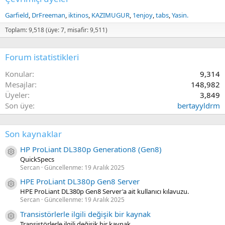
Garfield
DrFreeman
iktinos
KAZIMUGUR
1enjoy
tabs
Yasin.
Toplam: 9,518 (üye: 7, misafir: 9,511)
Forum istatistikleri
Konular
9,314
Mesajlar
148,982
Üyeler
3,849
Son üye
bertayyldrm
Son kaynaklar
HP ProLiant DL380p Generation8 (Gen8)
Kaynak ikon/amblem
QuickSpecs
Sercan
Güncellenme:
19 Aralık 2025
HPE ProLiant DL380p Gen8 Server
Kaynak ikon/amblem
HPE ProLiant DL380p Gen8 Server'a ait kullanıcı kılavuzu.
Sercan
Güncellenme:
19 Aralık 2025
Transistörlerle ilgili değişik bir kaynak
Kaynak ikon/amblem
Transistörlerle ilgili değişik bir kaynak