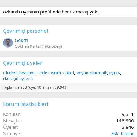
ozkarah üyesinin profilinde henüz mesaj yok.
Çevrimiçi personel
Gokrtl
Gökhan Kartal (TeknoDay)
Çevrimiçi üyeler
Fikirleriolanadam
HexfeT
wrtm
Gokrtl
smyomekatronik
ByTEK
ckocagil
ay_erdi
Toplam: 9,953 (üye: 10, misafir: 9,943)
Forum istatistikleri
Konular
9,311
Mesajlar
148,906
Üyeler
3,846
Son üye
Eski Klasör