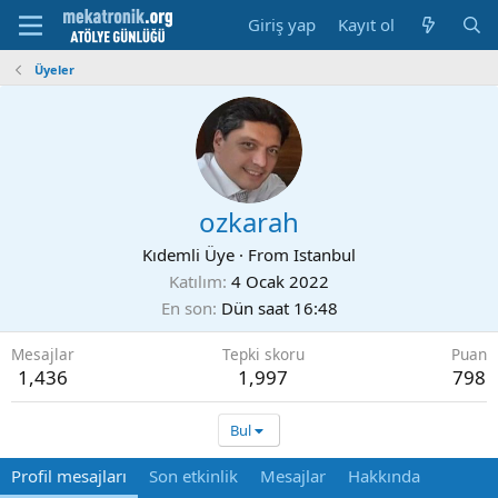
Giriş yap
Kayıt ol
Üyeler
ozkarah
Kıdemli Üye
·
From
Istanbul
Katılım
4 Ocak 2022
En son
Dün saat 16:48
Mesajlar
Tepki skoru
Puan
1,436
1,997
798
Bul
Profil mesajları
Son etkinlik
Mesajlar
Hakkında