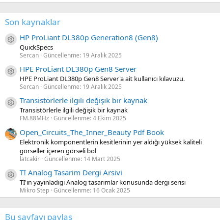
Son kaynaklar
HP ProLiant DL380p Generation8 (Gen8)
Kaynak ikon/amblem
QuickSpecs
Sercan
Güncellenme:
19 Aralık 2025
HPE ProLiant DL380p Gen8 Server
Kaynak ikon/amblem
HPE ProLiant DL380p Gen8 Server'a ait kullanıcı kılavuzu.
Sercan
Güncellenme:
19 Aralık 2025
Transistörlerle ilgili değişik bir kaynak
Kaynak ikon/amblem
Transistörlerle ilgili değişik bir kaynak
FM.88MHz
Güncellenme:
4 Ekim 2025
Open_Circuits_The_Inner_Beauty Pdf Book
Elektronik komponentlerin kesitlerinin yer aldığı yüksek kaliteli
görseller içeren görseli bol
latcakir
Güncellenme:
14 Mart 2025
TI Analog Tasarim Dergi Arsivi
Kaynak ikon/amblem
TI'in yayinladigi Analog tasarimlar konusunda dergi serisi
Mikro Step
Güncellenme:
16 Ocak 2025
Bu sayfayı paylaş