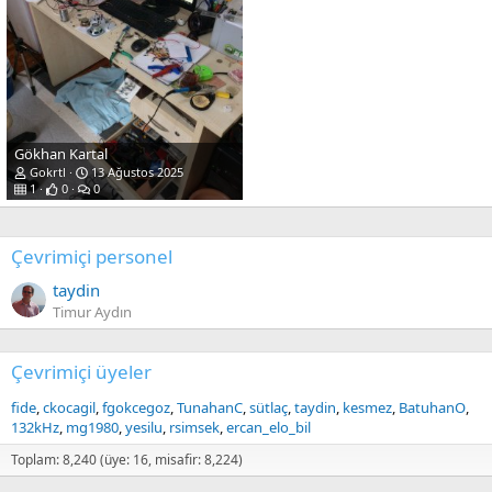
Gökhan Kartal
Gokrtl
13 Ağustos 2025
1
0
0
Çevrimiçi personel
taydin
Timur Aydın
Çevrimiçi üyeler
fide
ckocagil
fgokcegoz
TunahanC
sütlaç
taydin
kesmez
BatuhanO
132kHz
mg1980
yesilu
rsimsek
ercan_elo_bil
Toplam: 8,240 (üye: 16, misafir: 8,224)