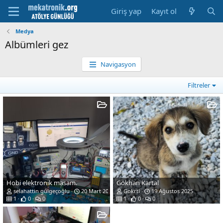
Giriş yap
Kayıt ol
Medya
Albümleri gez
Navigasyon
Filtreler
Hobi elektronik masam.
Gökhan Kartal
selahattin gülgeçoğlu
20 Mart 2026
Gokrtl
19 Ağustos 2025
1
0
0
1
0
0