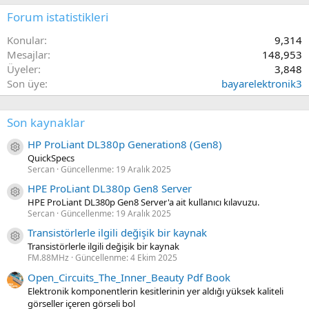
Forum istatistikleri
Konular
9,314
Mesajlar
148,953
Üyeler
3,848
Son üye
bayarelektronik3
Son kaynaklar
HP ProLiant DL380p Generation8 (Gen8)
Kaynak ikon/amblem
QuickSpecs
Sercan
Güncellenme:
19 Aralık 2025
HPE ProLiant DL380p Gen8 Server
Kaynak ikon/amblem
HPE ProLiant DL380p Gen8 Server'a ait kullanıcı kılavuzu.
Sercan
Güncellenme:
19 Aralık 2025
Transistörlerle ilgili değişik bir kaynak
Kaynak ikon/amblem
Transistörlerle ilgili değişik bir kaynak
FM.88MHz
Güncellenme:
4 Ekim 2025
Open_Circuits_The_Inner_Beauty Pdf Book
Elektronik komponentlerin kesitlerinin yer aldığı yüksek kaliteli
görseller içeren görseli bol