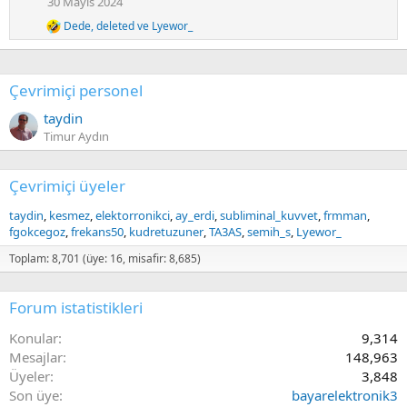
30 Mayıs 2024
s
Dede
,
deleted
ve
Lyewor_
:
R
e
a
c
Çevrimiçi personel
t
i
taydin
o
n
Timur Aydın
s
:
Çevrimiçi üyeler
taydin
kesmez
elektorronikci
ay_erdi
subliminal_kuvvet
frmman
fgokcegoz
frekans50
kudretuzuner
TA3AS
semih_s
Lyewor_
Toplam: 8,701 (üye: 16, misafir: 8,685)
Forum istatistikleri
Konular
9,314
Mesajlar
148,963
Üyeler
3,848
Son üye
bayarelektronik3