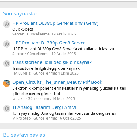
Son kaynaklar
HP ProLiant DL380p Generation8 (Gen8)
Kaynak ikon/amblem
QuickSpecs
Sercan
Güncellenme:
19 Aralık 2025
HPE ProLiant DL380p Gen8 Server
Kaynak ikon/amblem
HPE ProLiant DL380p Gen8 Server'a ait kullanıcı kılavuzu.
Sercan
Güncellenme:
19 Aralık 2025
Transistörlerle ilgili değişik bir kaynak
Kaynak ikon/amblem
Transistörlerle ilgili değişik bir kaynak
FM.88MHz
Güncellenme:
4 Ekim 2025
Open_Circuits_The_Inner_Beauty Pdf Book
Elektronik komponentlerin kesitlerinin yer aldığı yüksek kaliteli
görseller içeren görseli bol
latcakir
Güncellenme:
14 Mart 2025
TI Analog Tasarim Dergi Arsivi
Kaynak ikon/amblem
TI'in yayinladigi Analog tasarimlar konusunda dergi serisi
Mikro Step
Güncellenme:
16 Ocak 2025
Bu sayfayı paylaş