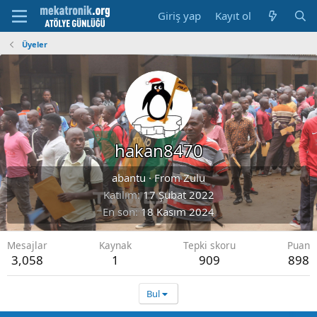
Giriş yap
Kayıt ol
Üyeler
hakan8470
abantu
·
From
Zulu
Katılım
17 Şubat 2022
En son
18 Kasım 2024
Mesajlar
Kaynak
Tepki skoru
Puan
3,058
1
909
898
Bul