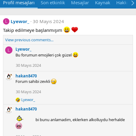
Profil mesajları
Son etkinlik
Mesajlar
Kaynak
Hakkında
Lyewor_
30 Mayıs 2024
L
Takip edilmeye başlanmışım
View previous comments...
Lyewor_
L
Bu forumun emojileri çok güzel
30 Mayıs 2024
hakan8470
Forum sahibi zevkli
30 Mayıs 2024
Lyewor_
R
e
hakan8470
a
c
bi bunu anlamadim, eklerken alkolluydu herhalde
t
i
o
n