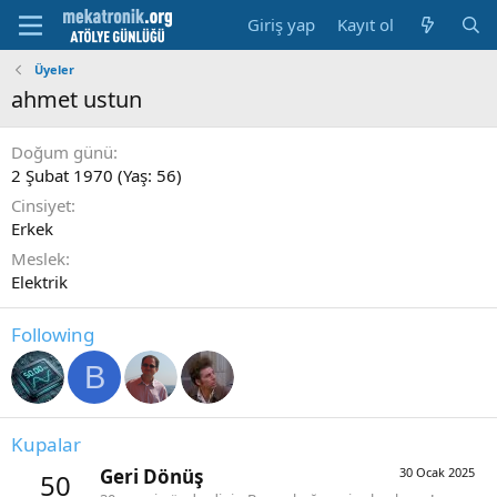
Giriş yap
Kayıt ol
Üyeler
ahmet ustun
Doğum günü
2 Şubat 1970 (Yaş: 56)
Cinsiyet
Erkek
Meslek
Elektrik
Following
B
Kupalar
Geri Dönüş
30 Ocak 2025
50