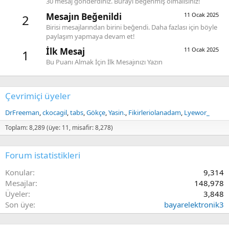
30 mesaj gönderdiniz. Burayı beğenmiş olmalısınız!
Mesajın Beğenildi
11 Ocak 2025
2
Birisi mesajlarından birini beğendi. Daha fazlası için böyle
paylaşım yapmaya devam et!
İlk Mesaj
11 Ocak 2025
1
Bu Puanı Almak İçin İlk Mesajınızı Yazın
Çevrimiçi üyeler
DrFreeman
ckocagil
tabs
Gökçe
Yasin.
Fikirleriolanadam
Lyewor_
Toplam: 8,289 (üye: 11, misafir: 8,278)
Forum istatistikleri
Konular
9,314
Mesajlar
148,978
Üyeler
3,848
Son üye
bayarelektronik3