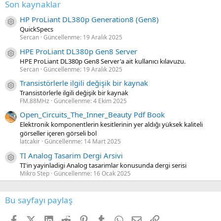
Son kaynaklar
HP ProLiant DL380p Generation8 (Gen8)
Kaynak ikon/amblem
QuickSpecs
Sercan
Güncellenme:
19 Aralık 2025
HPE ProLiant DL380p Gen8 Server
Kaynak ikon/amblem
HPE ProLiant DL380p Gen8 Server'a ait kullanıcı kılavuzu.
Sercan
Güncellenme:
19 Aralık 2025
Transistörlerle ilgili değişik bir kaynak
Kaynak ikon/amblem
Transistörlerle ilgili değişik bir kaynak
FM.88MHz
Güncellenme:
4 Ekim 2025
Open_Circuits_The_Inner_Beauty Pdf Book
Elektronik komponentlerin kesitlerinin yer aldığı yüksek kaliteli
görseller içeren görseli bol
latcakir
Güncellenme:
14 Mart 2025
TI Analog Tasarim Dergi Arsivi
Kaynak ikon/amblem
TI'in yayinladigi Analog tasarimlar konusunda dergi serisi
Mikro Step
Güncellenme:
16 Ocak 2025
Bu sayfayı paylaş
Facebook
X (Twitter)
LinkedIn
Reddit
Pinterest
Tumblr
WhatsApp
E-posta
Link