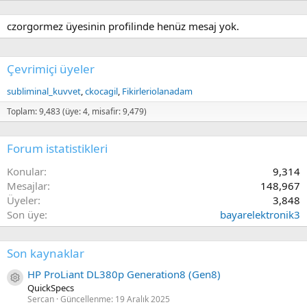
czorgormez üyesinin profilinde henüz mesaj yok.
Çevrimiçi üyeler
subliminal_kuvvet
ckocagil
Fikirleriolanadam
Toplam: 9,483 (üye: 4, misafir: 9,479)
Forum istatistikleri
Konular
9,314
Mesajlar
148,967
Üyeler
3,848
Son üye
bayarelektronik3
Son kaynaklar
HP ProLiant DL380p Generation8 (Gen8)
Kaynak ikon/amblem
QuickSpecs
Sercan
Güncellenme:
19 Aralık 2025