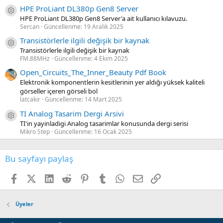
HPE ProLiant DL380p Gen8 Server
Kaynak ikon/amblem
HPE ProLiant DL380p Gen8 Server'a ait kullanıcı kılavuzu.
Sercan
Güncellenme:
19 Aralık 2025
Transistörlerle ilgili değişik bir kaynak
Kaynak ikon/amblem
Transistörlerle ilgili değişik bir kaynak
FM.88MHz
Güncellenme:
4 Ekim 2025
Open_Circuits_The_Inner_Beauty Pdf Book
Elektronik komponentlerin kesitlerinin yer aldığı yüksek kaliteli
görseller içeren görseli bol
latcakir
Güncellenme:
14 Mart 2025
TI Analog Tasarim Dergi Arsivi
Kaynak ikon/amblem
TI'in yayinladigi Analog tasarimlar konusunda dergi serisi
Mikro Step
Güncellenme:
16 Ocak 2025
Bu sayfayı paylaş
Facebook
X (Twitter)
LinkedIn
Reddit
Pinterest
Tumblr
WhatsApp
E-posta
Link
Üyeler