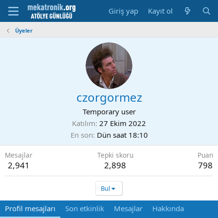
Giriş yap
Kayıt ol
Üyeler
czorgormez
Temporary user
Katılım
27 Ekim 2022
En son
Dün saat 18:10
Mesajlar
Tepki skoru
Puan
2,941
2,898
798
Bul
Profil mesajları
Son etkinlik
Mesajlar
Hakkında