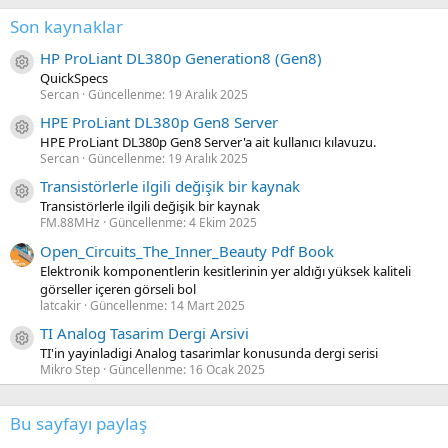
Son kaynaklar
HP ProLiant DL380p Generation8 (Gen8)
Kaynak ikon/amblem
QuickSpecs
Sercan
Güncellenme:
19 Aralık 2025
HPE ProLiant DL380p Gen8 Server
Kaynak ikon/amblem
HPE ProLiant DL380p Gen8 Server'a ait kullanıcı kılavuzu.
Sercan
Güncellenme:
19 Aralık 2025
Transistörlerle ilgili değişik bir kaynak
Kaynak ikon/amblem
Transistörlerle ilgili değişik bir kaynak
FM.88MHz
Güncellenme:
4 Ekim 2025
Open_Circuits_The_Inner_Beauty Pdf Book
Elektronik komponentlerin kesitlerinin yer aldığı yüksek kaliteli
görseller içeren görseli bol
latcakir
Güncellenme:
14 Mart 2025
TI Analog Tasarim Dergi Arsivi
Kaynak ikon/amblem
TI'in yayinladigi Analog tasarimlar konusunda dergi serisi
Mikro Step
Güncellenme:
16 Ocak 2025
Bu sayfayı paylaş