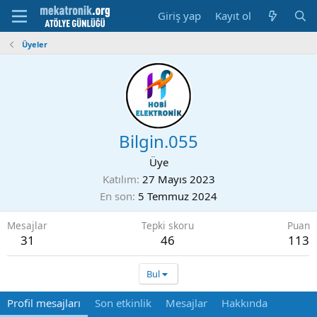
Giriş yap
Kayıt ol
Üyeler
Bilgin.055
Üye
Katılım
27 Mayıs 2023
En son
5 Temmuz 2024
Mesajlar
Tepki skoru
Puan
31
46
113
Bul
Profil mesajları
Son etkinlik
Mesajlar
Hakkında