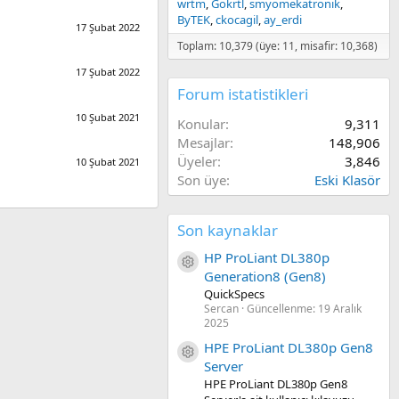
wrtm
Gokrtl
smyomekatronik
ByTEK
ckocagil
ay_erdi
17 Şubat 2022
Toplam: 10,379 (üye: 11, misafir: 10,368)
17 Şubat 2022
Forum istatistikleri
10 Şubat 2021
Konular
9,311
Mesajlar
148,906
Üyeler
3,846
10 Şubat 2021
Son üye
Eski Klasör
Son kaynaklar
HP ProLiant DL380p
Kaynak ikon/amblem
Generation8 (Gen8)
QuickSpecs
Sercan
Güncellenme:
19 Aralık
2025
HPE ProLiant DL380p Gen8
Kaynak ikon/amblem
Server
HPE ProLiant DL380p Gen8