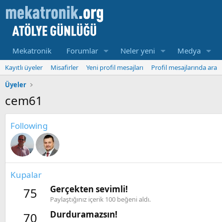
Mekatronik
Forumlar
Neler yeni
Medya
Kayıtlı üyeler
Misafirler
Yeni profil mesajları
Profil mesajlarında ara
Üyeler
cem61
Following
Kupalar
Gerçekten sevimli!
75
Paylaştığınız içerik 100 beğeni aldı.
Durduramazsın!
70