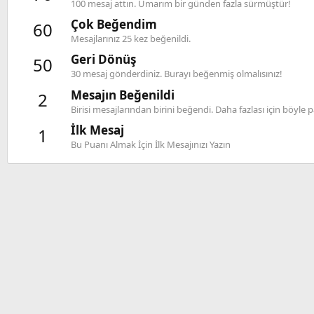
100 mesaj attın. Umarım bir günden fazla sürmüştür!
Çok Beğendim
60
Mesajlarınız 25 kez beğenildi.
Geri Dönüş
50
30 mesaj gönderdiniz. Burayı beğenmiş olmalısınız!
Mesajın Beğenildi
2
Birisi mesajlarından birini beğendi. Daha fazlası için böy
İlk Mesaj
1
Bu Puanı Almak İçin İlk Mesajınızı Yazın