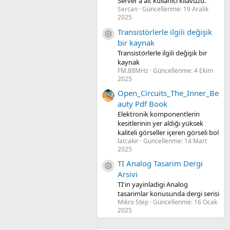
Server'a ait kullanıcı kılavuzu.
Sercan
Güncellenme:
19 Aralık
2025
Transistörlerle ilgili değişik
Kaynak ikon/amblem
bir kaynak
Transistörlerle ilgili değişik bir
kaynak
FM.88MHz
Güncellenme:
4 Ekim
2025
Open_Circuits_The_Inner_Be
auty Pdf Book
Elektronik komponentlerin
kesitlerinin yer aldığı yüksek
kaliteli görseller içeren görseli bol
latcakir
Güncellenme:
14 Mart
2025
TI Analog Tasarim Dergi
Kaynak ikon/amblem
Arsivi
TI'in yayinladigi Analog
tasarimlar konusunda dergi serisi
Mikro Step
Güncellenme:
16 Ocak
2025