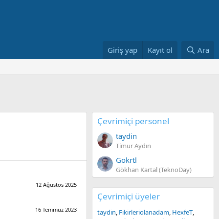
Giriş yap
Kayıt ol
Ara
Çevrimiçi personel
taydin
Timur Aydın
Gokrtl
Gökhan Kartal (TeknoDay)
12 Ağustos 2025
Çevrimiçi üyeler
16 Temmuz 2023
taydin
Fikirleriolanadam
HexfeT