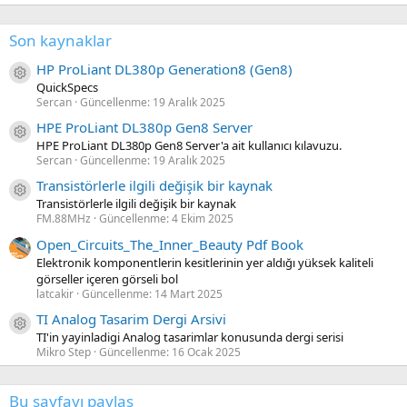
Son kaynaklar
HP ProLiant DL380p Generation8 (Gen8)
Kaynak ikon/amblem
QuickSpecs
Sercan
Güncellenme:
19 Aralık 2025
HPE ProLiant DL380p Gen8 Server
Kaynak ikon/amblem
HPE ProLiant DL380p Gen8 Server'a ait kullanıcı kılavuzu.
Sercan
Güncellenme:
19 Aralık 2025
Transistörlerle ilgili değişik bir kaynak
Kaynak ikon/amblem
Transistörlerle ilgili değişik bir kaynak
FM.88MHz
Güncellenme:
4 Ekim 2025
Open_Circuits_The_Inner_Beauty Pdf Book
Elektronik komponentlerin kesitlerinin yer aldığı yüksek kaliteli
görseller içeren görseli bol
latcakir
Güncellenme:
14 Mart 2025
TI Analog Tasarim Dergi Arsivi
Kaynak ikon/amblem
TI'in yayinladigi Analog tasarimlar konusunda dergi serisi
Mikro Step
Güncellenme:
16 Ocak 2025
Bu sayfayı paylaş