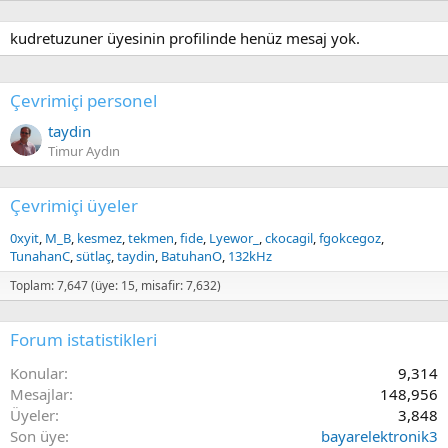
kudretuzuner üyesinin profilinde henüz mesaj yok.
Çevrimiçi personel
taydin
Timur Aydın
Çevrimiçi üyeler
0xyit
M_B
kesmez
tekmen
fide
Lyewor_
ckocagil
fgokcegoz
TunahanC
sütlaç
taydin
BatuhanO
132kHz
Toplam: 7,647 (üye: 15, misafir: 7,632)
Forum istatistikleri
Konular
9,314
Mesajlar
148,956
Üyeler
3,848
Son üye
bayarelektronik3