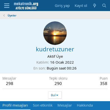
Giriş yap
Kayıt ol
Üyeler
kudretuzuner
Aktif Üye
Katılım
16 Ocak 2022
En son
Bugün saat 00:26
Mesajlar
Tepki skoru
Puan
298
290
358
Bul
Profil mesajları
Son etkinlik
Mesajlar
Hakkında