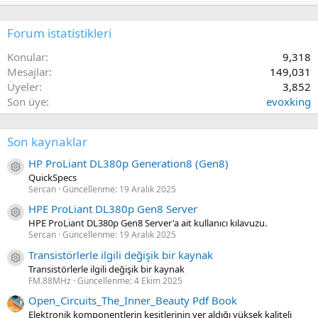
Forum istatistikleri
Konular
9,318
Mesajlar
149,031
Üyeler
3,852
Son üye
evoxking
Son kaynaklar
HP ProLiant DL380p Generation8 (Gen8)
Kaynak ikon/amblem
QuickSpecs
Sercan
Güncellenme:
19 Aralık 2025
HPE ProLiant DL380p Gen8 Server
Kaynak ikon/amblem
HPE ProLiant DL380p Gen8 Server'a ait kullanıcı kılavuzu.
Sercan
Güncellenme:
19 Aralık 2025
Transistörlerle ilgili değişik bir kaynak
Kaynak ikon/amblem
Transistörlerle ilgili değişik bir kaynak
FM.88MHz
Güncellenme:
4 Ekim 2025
Open_Circuits_The_Inner_Beauty Pdf Book
Elektronik komponentlerin kesitlerinin yer aldığı yüksek kaliteli