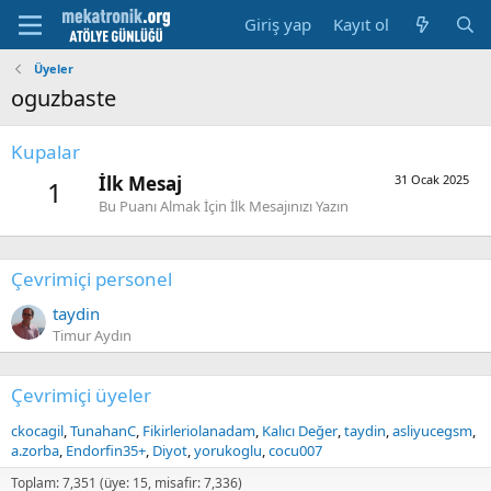
Giriş yap
Kayıt ol
Üyeler
oguzbaste
Kupalar
İlk Mesaj
31 Ocak 2025
1
Bu Puanı Almak İçin İlk Mesajınızı Yazın
Çevrimiçi personel
taydin
Timur Aydın
Çevrimiçi üyeler
ckocagil
TunahanC
Fikirleriolanadam
Kalıcı Değer
taydin
asliyucegsm
a.zorba
Endorfin35+
Diyot
yorukoglu
cocu007
Toplam: 7,351 (üye: 15, misafir: 7,336)