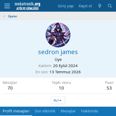
Giriş yap
Kayıt ol
Üyeler
sedron james
Üye
Katılım
20 Eylül 2024
En son
13 Temmuz 2026
Mesajlar
Tepki skoru
Puan
70
10
53
Bul
Profil mesajları
Son etkinlik
Mesajlar
Hakkında