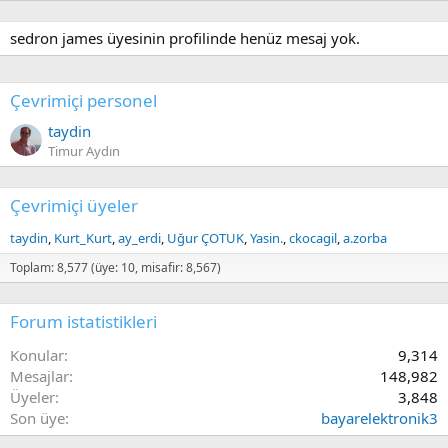
sedron james üyesinin profilinde henüz mesaj yok.
Çevrimiçi personel
taydin
Timur Aydın
Çevrimiçi üyeler
taydin
Kurt_Kurt
ay_erdi
Uğur ÇOTUK
Yasin.
ckocagil
a.zorba
Toplam: 8,577 (üye: 10, misafir: 8,567)
Forum istatistikleri
Konular
9,314
Mesajlar
148,982
Üyeler
3,848
Son üye
bayarelektronik3