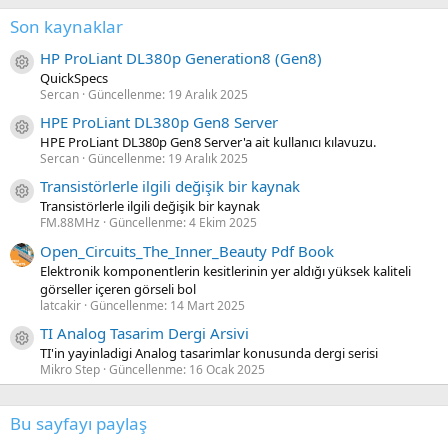
Son kaynaklar
HP ProLiant DL380p Generation8 (Gen8)
Kaynak ikon/amblem
QuickSpecs
Sercan
Güncellenme:
19 Aralık 2025
HPE ProLiant DL380p Gen8 Server
Kaynak ikon/amblem
HPE ProLiant DL380p Gen8 Server'a ait kullanıcı kılavuzu.
Sercan
Güncellenme:
19 Aralık 2025
Transistörlerle ilgili değişik bir kaynak
Kaynak ikon/amblem
Transistörlerle ilgili değişik bir kaynak
FM.88MHz
Güncellenme:
4 Ekim 2025
Open_Circuits_The_Inner_Beauty Pdf Book
Elektronik komponentlerin kesitlerinin yer aldığı yüksek kaliteli
görseller içeren görseli bol
latcakir
Güncellenme:
14 Mart 2025
TI Analog Tasarim Dergi Arsivi
Kaynak ikon/amblem
TI'in yayinladigi Analog tasarimlar konusunda dergi serisi
Mikro Step
Güncellenme:
16 Ocak 2025
Bu sayfayı paylaş