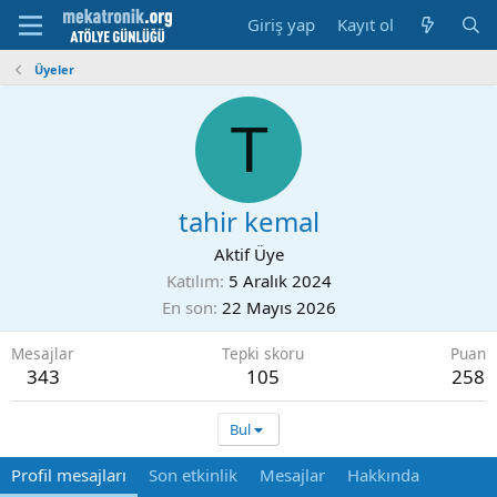
Giriş yap
Kayıt ol
Üyeler
T
tahir kemal
Aktif Üye
Katılım
5 Aralık 2024
En son
22 Mayıs 2026
Mesajlar
Tepki skoru
Puan
343
105
258
Bul
Profil mesajları
Son etkinlik
Mesajlar
Hakkında