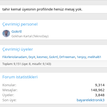
tahir kemal üyesinin profilinde henüz mesaj yok.
Çevrimiçi personel
Gokrtl
Gökhan Kartal (TeknoDay)
Çevrimiçi üyeler
Fikirleriolanadam
0xyit
kesmez
Gokrtl
DrFreeman
1enjoy
melihal61
Toplam: 9,151 (üye: 8, misafir: 9,143)
Forum istatistikleri
Konular
9,314
Mesajlar
148,962
Üyeler
3,848
Son üye
bayarelektronik3