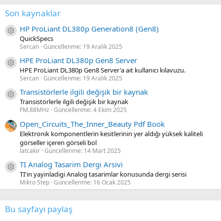
Son kaynaklar
HP ProLiant DL380p Generation8 (Gen8)
Kaynak ikon/amblem
QuickSpecs
Sercan
Güncellenme:
19 Aralık 2025
HPE ProLiant DL380p Gen8 Server
Kaynak ikon/amblem
HPE ProLiant DL380p Gen8 Server'a ait kullanıcı kılavuzu.
Sercan
Güncellenme:
19 Aralık 2025
Transistörlerle ilgili değişik bir kaynak
Kaynak ikon/amblem
Transistörlerle ilgili değişik bir kaynak
FM.88MHz
Güncellenme:
4 Ekim 2025
Open_Circuits_The_Inner_Beauty Pdf Book
Elektronik komponentlerin kesitlerinin yer aldığı yüksek kaliteli
görseller içeren görseli bol
latcakir
Güncellenme:
14 Mart 2025
TI Analog Tasarim Dergi Arsivi
Kaynak ikon/amblem
TI'in yayinladigi Analog tasarimlar konusunda dergi serisi
Mikro Step
Güncellenme:
16 Ocak 2025
Bu sayfayı paylaş