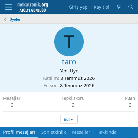
Giriş yap
Kayıt ol
Üyeler
T
taro
Yeni Üye
Katılım
8 Temmuz 2026
En son
8 Temmuz 2026
Mesajlar
Tepki skoru
Puan
0
0
0
Bul
Profil mesajları
Son etkinlik
Mesajlar
Hakkında