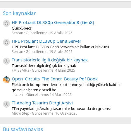
Son kaynaklar
HP ProLiant DL380p Generation8 (Gen8)
Kaynak ikon/amblem
QuickSpecs
Sercan
Güncellenme:
19 Aralık 2025
HPE ProLiant DL380p Gen8 Server
Kaynak ikon/amblem
HPE ProLiant DL380p Gen8 Server'a ait kullanıcı kılavuzu.
Sercan
Güncellenme:
19 Aralık 2025
Transistörlerle ilgili değişik bir kaynak
Kaynak ikon/amblem
Transistörlerle ilgili değişik bir kaynak
FM.88MHz
Güncellenme:
4 Ekim 2025
Open_Circuits_The_Inner_Beauty Pdf Book
Elektronik komponentlerin kesitlerinin yer aldığı yüksek kaliteli
görseller içeren görseli bol
latcakir
Güncellenme:
14 Mart 2025
TI Analog Tasarim Dergi Arsivi
Kaynak ikon/amblem
TI'in yayinladigi Analog tasarimlar konusunda dergi serisi
Mikro Step
Güncellenme:
16 Ocak 2025
Bu sayfayı paylaş