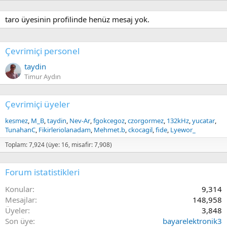
taro üyesinin profilinde henüz mesaj yok.
Çevrimiçi personel
taydin
Timur Aydın
Çevrimiçi üyeler
kesmez
M_B
taydin
Nev-Ar
fgokcegoz
czorgormez
132kHz
yucatar
TunahanC
Fikirleriolanadam
Mehmet.b
ckocagil
fide
Lyewor_
Toplam: 7,924 (üye: 16, misafir: 7,908)
Forum istatistikleri
Konular
9,314
Mesajlar
148,958
Üyeler
3,848
Son üye
bayarelektronik3