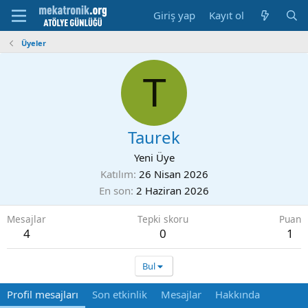
Giriş yap
Kayıt ol
Üyeler
T
Taurek
Yeni Üye
Katılım
26 Nisan 2026
En son
2 Haziran 2026
Mesajlar
Tepki skoru
Puan
4
0
1
Bul
Profil mesajları
Son etkinlik
Mesajlar
Hakkında