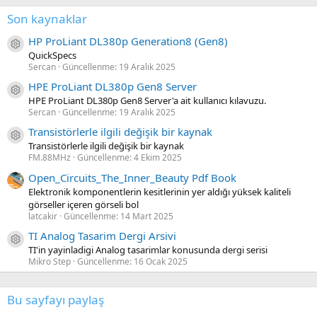
Son kaynaklar
HP ProLiant DL380p Generation8 (Gen8)
Kaynak ikon/amblem
QuickSpecs
Sercan
Güncellenme:
19 Aralık 2025
HPE ProLiant DL380p Gen8 Server
Kaynak ikon/amblem
HPE ProLiant DL380p Gen8 Server'a ait kullanıcı kılavuzu.
Sercan
Güncellenme:
19 Aralık 2025
Transistörlerle ilgili değişik bir kaynak
Kaynak ikon/amblem
Transistörlerle ilgili değişik bir kaynak
FM.88MHz
Güncellenme:
4 Ekim 2025
Open_Circuits_The_Inner_Beauty Pdf Book
Elektronik komponentlerin kesitlerinin yer aldığı yüksek kaliteli
görseller içeren görseli bol
latcakir
Güncellenme:
14 Mart 2025
TI Analog Tasarim Dergi Arsivi
Kaynak ikon/amblem
TI'in yayinladigi Analog tasarimlar konusunda dergi serisi
Mikro Step
Güncellenme:
16 Ocak 2025
Bu sayfayı paylaş