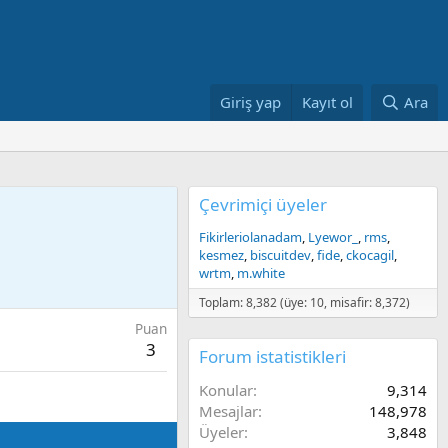
Giriş yap
Kayıt ol
Ara
Çevrimiçi üyeler
Fikirleriolanadam
Lyewor_
rms
kesmez
biscuitdev
fide
ckocagil
wrtm
m.white
Toplam: 8,382 (üye: 10, misafir: 8,372)
Puan
3
Forum istatistikleri
Konular
9,314
Mesajlar
148,978
Üyeler
3,848