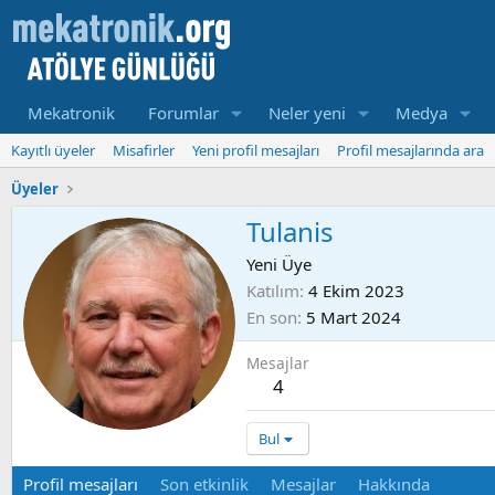
Mekatronik
Forumlar
Neler yeni
Medya
Kayıtlı üyeler
Misafirler
Yeni profil mesajları
Profil mesajlarında ara
Üyeler
Tulanis
Yeni Üye
Katılım
4 Ekim 2023
En son
5 Mart 2024
Mesajlar
4
Bul
Profil mesajları
Son etkinlik
Mesajlar
Hakkında