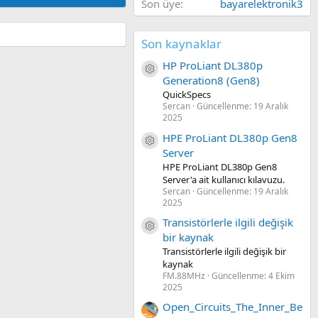
Son üye
bayarelektronik3
Son kaynaklar
HP ProLiant DL380p
Kaynak ikon/amblem
Generation8 (Gen8)
QuickSpecs
Sercan
Güncellenme:
19 Aralık
2025
HPE ProLiant DL380p Gen8
Kaynak ikon/amblem
Server
HPE ProLiant DL380p Gen8
Server'a ait kullanıcı kılavuzu.
Sercan
Güncellenme:
19 Aralık
2025
Transistörlerle ilgili değişik
Kaynak ikon/amblem
bir kaynak
Transistörlerle ilgili değişik bir
kaynak
FM.88MHz
Güncellenme:
4 Ekim
2025
Open_Circuits_The_Inner_Be