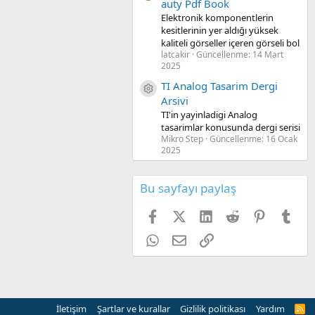
auty Pdf Book
Elektronik komponentlerin
kesitlerinin yer aldığı yüksek
kaliteli görseller içeren görseli bol
latcakir
Güncellenme:
14 Mart
2025
TI Analog Tasarim Dergi
Kaynak ikon/amblem
Arsivi
TI'in yayinladigi Analog
tasarimlar konusunda dergi serisi
Mikro Step
Güncellenme:
16 Ocak
2025
Bu sayfayı paylaş
Facebook
X (Twitter)
LinkedIn
Reddit
Pinterest
Tum
WhatsApp
E-posta
Link
İletişim
Şartlar ve kurallar
Gizlilik politikası
Yardım
R