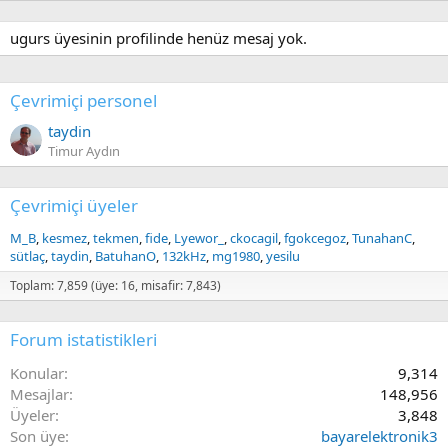
ugurs üyesinin profilinde henüz mesaj yok.
Çevrimiçi personel
taydin
Timur Aydın
Çevrimiçi üyeler
M_B
kesmez
tekmen
fide
Lyewor_
ckocagil
fgokcegoz
TunahanC
sütlaç
taydin
BatuhanO
132kHz
mg1980
yesilu
Toplam: 7,859 (üye: 16, misafir: 7,843)
Forum istatistikleri
Konular
9,314
Mesajlar
148,956
Üyeler
3,848
Son üye
bayarelektronik3