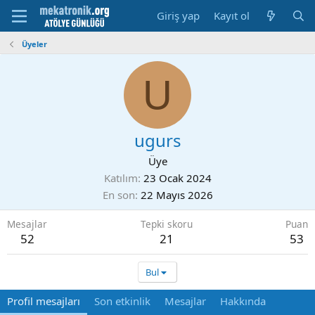
Giriş yap
Kayıt ol
Üyeler
U
ugurs
Üye
Katılım
23 Ocak 2024
En son
22 Mayıs 2026
Mesajlar
Tepki skoru
Puan
52
21
53
Bul
Profil mesajları
Son etkinlik
Mesajlar
Hakkında