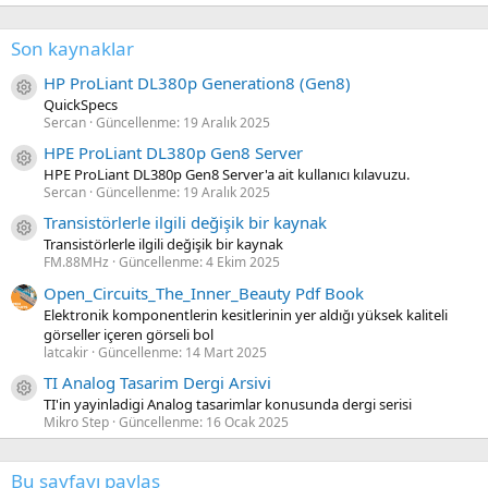
Son kaynaklar
HP ProLiant DL380p Generation8 (Gen8)
Kaynak ikon/amblem
QuickSpecs
Sercan
Güncellenme:
19 Aralık 2025
HPE ProLiant DL380p Gen8 Server
Kaynak ikon/amblem
HPE ProLiant DL380p Gen8 Server'a ait kullanıcı kılavuzu.
Sercan
Güncellenme:
19 Aralık 2025
Transistörlerle ilgili değişik bir kaynak
Kaynak ikon/amblem
Transistörlerle ilgili değişik bir kaynak
FM.88MHz
Güncellenme:
4 Ekim 2025
Open_Circuits_The_Inner_Beauty Pdf Book
Elektronik komponentlerin kesitlerinin yer aldığı yüksek kaliteli
görseller içeren görseli bol
latcakir
Güncellenme:
14 Mart 2025
TI Analog Tasarim Dergi Arsivi
Kaynak ikon/amblem
TI'in yayinladigi Analog tasarimlar konusunda dergi serisi
Mikro Step
Güncellenme:
16 Ocak 2025
Bu sayfayı paylaş