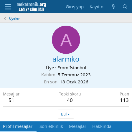
Giriş yap
Kayıt ol
Üyeler
A
alarmko
Üye
·
From
İstanbul
Katılım
5 Temmuz 2023
En son
18 Ocak 2026
Mesajlar
Tepki skoru
Puan
51
40
113
Bul
Profil mesajları
Son etkinlik
Mesajlar
Hakkında