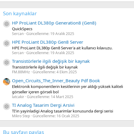
Son kaynaklar
HP ProLiant DL380p Generation8 (Gen8)
Kaynak ikon/amblem
QuickSpecs
Sercan
Güncellenme:
19 Aralık 2025
HPE ProLiant DL380p Gen8 Server
Kaynak ikon/amblem
HPE ProLiant DL380p Gen8 Server'a ait kullanıcı kılavuzu.
Sercan
Güncellenme:
19 Aralık 2025
Transistörlerle ilgili değişik bir kaynak
Kaynak ikon/amblem
Transistörlerle ilgili değişik bir kaynak
FM.88MHz
Güncellenme:
4 Ekim 2025
Open_Circuits_The_Inner_Beauty Pdf Book
Elektronik komponentlerin kesitlerinin yer aldığı yüksek kaliteli
görseller içeren görseli bol
latcakir
Güncellenme:
14 Mart 2025
TI Analog Tasarim Dergi Arsivi
Kaynak ikon/amblem
TI'in yayinladigi Analog tasarimlar konusunda dergi serisi
Mikro Step
Güncellenme:
16 Ocak 2025
Bu sayfayı paylaş