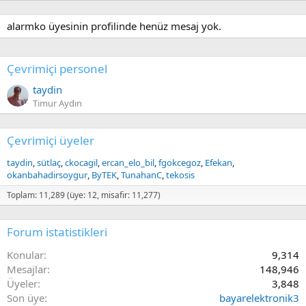
alarmko üyesinin profilinde henüz mesaj yok.
Çevrimiçi personel
taydin
Timur Aydın
Çevrimiçi üyeler
taydin
sütlaç
ckocagil
ercan_elo_bil
fgokcegoz
Efekan
okanbahadirsoygur
ByTEK
TunahanC
tekosis
Toplam: 11,289 (üye: 12, misafir: 11,277)
Forum istatistikleri
Konular
9,314
Mesajlar
148,946
Üyeler
3,848
Son üye
bayarelektronik3