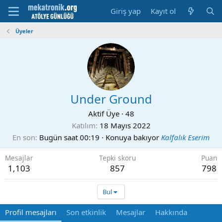
Giriş yap
Kayıt ol
Üyeler
Under Ground
Aktif Üye
·
48
Katılım
18 Mayıs 2022
En son
Bugün saat 00:19
·
Konuya bakıyor
Kalfalık Eserim
Mesajlar
Tepki skoru
Puan
1,103
857
798
Bul
Profil mesajları
Son etkinlik
Mesajlar
Hakkında