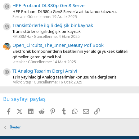
HPE ProLiant DL380p Gen8 Server
Kaynak ikon/amblem
HPE ProLiant DL380p Gen8 Server'a ait kullanıcı kılavuzu.
Sercan
Güncellenme:
19 Aralık 2025
Transistörlerle ilgili değişik bir kaynak
Kaynak ikon/amblem
Transistörlerle ilgili değişik bir kaynak
FM.88MHz
Güncellenme:
4 Ekim 2025
Open_Circuits_The_Inner_Beauty Pdf Book
Elektronik komponentlerin kesitlerinin yer aldığı yüksek kaliteli
görseller içeren görseli bol
latcakir
Güncellenme:
14 Mart 2025
TI Analog Tasarim Dergi Arsivi
Kaynak ikon/amblem
TI'in yayinladigi Analog tasarimlar konusunda dergi serisi
Mikro Step
Güncellenme:
16 Ocak 2025
Bu sayfayı paylaş
Facebook
X (Twitter)
LinkedIn
Reddit
Pinterest
Tumblr
WhatsApp
E-posta
Link
Üyeler