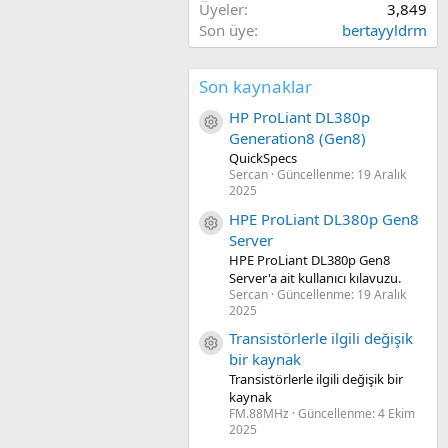
Üyeler
3,849
Son üye
bertayyldrm
Son kaynaklar
HP ProLiant DL380p
Kaynak ikon/amblem
Generation8 (Gen8)
QuickSpecs
Sercan
Güncellenme:
19 Aralık
2025
HPE ProLiant DL380p Gen8
Kaynak ikon/amblem
Server
HPE ProLiant DL380p Gen8
Server'a ait kullanıcı kılavuzu.
Sercan
Güncellenme:
19 Aralık
2025
Transistörlerle ilgili değişik
Kaynak ikon/amblem
bir kaynak
Transistörlerle ilgili değişik bir
kaynak
FM.88MHz
Güncellenme:
4 Ekim
2025