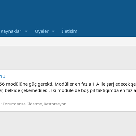
Kaynaklar
Üyeler
İletişim
unu
56 modülüne güç gerekti. Modüller en fazla 1 A ile şarj edecek şe
r, belkide çekemediler... İki modüle de boş pil taktığımda en fazl
Forum:
Arıza Giderme, Restorasyon