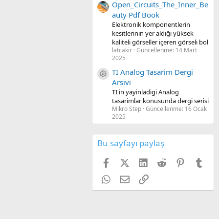
Open_Circuits_The_Inner_Be
auty Pdf Book
Elektronik komponentlerin
kesitlerinin yer aldığı yüksek
kaliteli görseller içeren görseli bol
latcakir
Güncellenme:
14 Mart
2025
TI Analog Tasarim Dergi
Kaynak ikon/amblem
Arsivi
TI'in yayinladigi Analog
tasarimlar konusunda dergi serisi
Mikro Step
Güncellenme:
16 Ocak
2025
Bu sayfayı paylaş
Facebook
X (Twitter)
LinkedIn
Reddit
Pinterest
Tum
WhatsApp
E-posta
Link