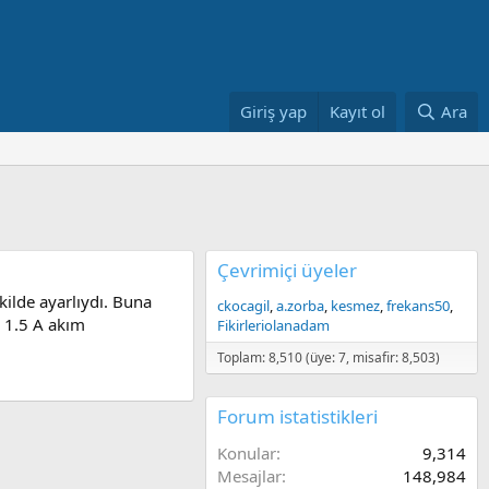
Giriş yap
Kayıt ol
Ara
Çevrimiçi üyeler
kilde ayarlıydı. Buna
ckocagil
a.zorba
kesmez
frekans50
a 1.5 A akım
Fikirleriolanadam
Toplam: 8,510 (üye: 7, misafir: 8,503)
Forum istatistikleri
Konular
9,314
Mesajlar
148,984