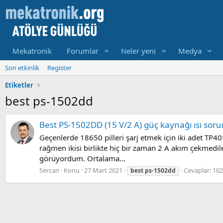
Mekatronik
Forumlar
Neler yeni
Medya
Son etkinlik
Register
Etiketler
best ps-1502dd
Best PS-1502DD (15 V/2 A) güç kaynağı ısı sor
Geçenlerde 18650 pilleri şarj etmek için iki adet TP40
rağmen ikisi birlikte hiç bir zaman 2 A akım çekmedile
görüyordum. Ortalama...
Sercan
Konu
27 Mart 2021
Cevaplar: 102
best
ps-1502dd