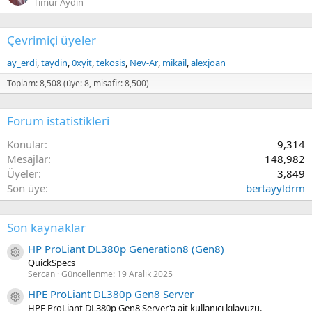
Timur Aydın
Çevrimiçi üyeler
ay_erdi
taydin
0xyit
tekosis
Nev-Ar
mikail
alexjoan
Toplam: 8,508 (üye: 8, misafir: 8,500)
Forum istatistikleri
Konular
9,314
Mesajlar
148,982
Üyeler
3,849
Son üye
bertayyldrm
Son kaynaklar
HP ProLiant DL380p Generation8 (Gen8)
Kaynak ikon/amblem
QuickSpecs
Sercan
Güncellenme:
19 Aralık 2025
HPE ProLiant DL380p Gen8 Server
Kaynak ikon/amblem
HPE ProLiant DL380p Gen8 Server'a ait kullanıcı kılavuzu.