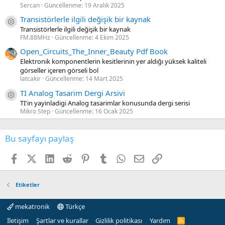
Sercan
Güncellenme:
19 Aralık 2025
Transistörlerle ilgili değişik bir kaynak
Kaynak ikon/amblem
Transistörlerle ilgili değişik bir kaynak
FM.88MHz
Güncellenme:
4 Ekim 2025
Open_Circuits_The_Inner_Beauty Pdf Book
Elektronik komponentlerin kesitlerinin yer aldığı yüksek kaliteli
görseller içeren görseli bol
latcakir
Güncellenme:
14 Mart 2025
TI Analog Tasarim Dergi Arsivi
Kaynak ikon/amblem
TI'in yayinladigi Analog tasarimlar konusunda dergi serisi
Mikro Step
Güncellenme:
16 Ocak 2025
Bu sayfayı paylaş
Facebook
X (Twitter)
LinkedIn
Reddit
Pinterest
Tumblr
WhatsApp
E-posta
Link
Etiketler
mekatronik
Türkçe
İletişim
Şartlar ve kurallar
Gizlilik politikası
Yardım
R