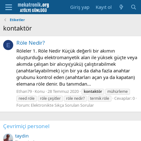
Giriş yap
Kayıt ol
Etiketler
kontaktör
Röle Nedir?
E
Röleler 1. Röle Nedir Küçük değerli bir akımın
oluşturduğu elektromanyetik alan ile yüksek güçte veya
akımda çalışan bir alıcıyı(yükü) çalıştırabilmek
(anahtarlayabilmek) için bir ya da daha fazla anahtar
grubunu kontrol eden (anahtarları açan ya da kapatan)
elemana röle denir. Bu tanımdan...
Ethan79
Konu
28 Temmuz 2020
kontaktör
mühürleme
Cevaplar: 0
reed röle
röle çeşitler
röle nedir?
termik röle
Forum:
Elektronikte Sıkça Sorulan Sorular
Çevrimiçi personel
taydin