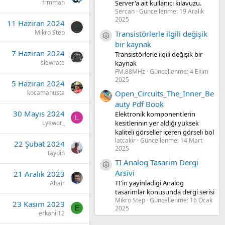
frmman
Server'a ait kullanıcı kılavuzu.
Sercan
Güncellenme:
19 Aralık
2025
11 Haziran 2024
Mikro Step
Transistörlerle ilgili değişik
Kaynak ikon/amblem
bir kaynak
7 Haziran 2024
Transistörlerle ilgili değişik bir
slewrate
kaynak
FM.88MHz
Güncellenme:
4 Ekim
2025
5 Haziran 2024
Open_Circuits_The_Inner_Be
kocamanusta
auty Pdf Book
30 Mayıs 2024
Elektronik komponentlerin
L
kesitlerinin yer aldığı yüksek
Lyewor_
kaliteli görseller içeren görseli bol
latcakir
Güncellenme:
14 Mart
22 Şubat 2024
2025
taydin
TI Analog Tasarim Dergi
Kaynak ikon/amblem
Arsivi
21 Aralık 2023
TI'in yayinladigi Analog
Altair
tasarimlar konusunda dergi serisi
Mikro Step
Güncellenme:
16 Ocak
23 Kasım 2023
E
2025
erkanii12