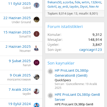
frekans50
a.zorba
fide
wrtm
132kHz
11 Eylül 2025
Gokrtl
ay_erdi
taydin
Diyot
Nev-Ar
Gokrtl
Toplam: 8,014 (üye: 13, misafir: 8,001)
22 Haziran 2025
Under Ground
Forum istatistikleri
15 Haziran 2025
Konular
9,312
İ
İsmail16
Mesajlar
148,914
Üyeler
3,847
2 Haziran 2025
Son üye
cagricagri123
htsumer
9 Şubat 2025
Son kaynaklar
H
harun
HP ProLiant DL380p
Kaynak ikon/amblem
9 Ocak 2025
Generation8 (Gen8)
monzamicrowave
QuickSpecs
Sercan
Güncellenme:
19 Aralık
2025
7 Aralık 2024
taydin
HPE ProLiant DL380p Gen8
Kaynak ikon/amblem
Server
19 Eylül 2024
HPE ProLiant DL380p Gen8