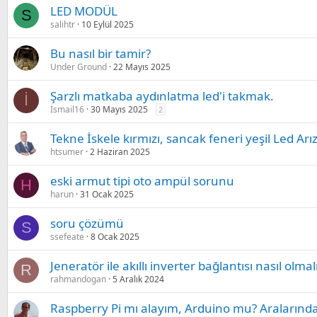
LED MODÜL
S
salihtr
10 Eylül 2025
Bu nasıl bir tamir?
Under Ground
22 Mayıs 2025
Şarzlı matkaba aydınlatma led'i takmak.
İ
İsmail16
30 Mayıs 2025
2
Tekne İskele kırmızı, sancak feneri yeşil Led Arı
htsumer
2 Haziran 2025
eski armut tipi oto ampül sorunu
H
harun
31 Ocak 2025
soru çözümü
S
ssefeate
8 Ocak 2025
Jeneratör ile akıllı inverter bağlantısı nasıl olmal
R
rahmandogan
5 Aralık 2024
Raspberry Pi mı alayım, Arduino mu? Aralarında