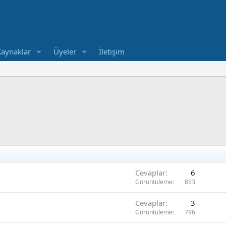
Kaynaklar
Üyeler
İletişim
Cevaplar
6
Görüntüleme
853
Cevaplar
3
Görüntüleme
796