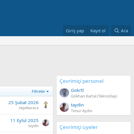
Giriş yap
Kayıt ol
Ara
Çevrimiçi personel
Gokrtl
Filtreler
Gökhan Kartal (TeknoDay)
25 Şubat 2026
taydin
nejatkaraca
Timur Aydın
11 Eylül 2025
taydin
Çevrimiçi üyeler