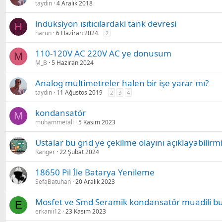
taydin
4 Aralık 2018
indüksiyon ısıtıcılardaki tank devresi
H
harun
6 Haziran 2024
2
110-120V AC 220V AC ye donusum
M
M_B
5 Haziran 2024
Analog multimetreler halen bir işe yarar mı?
taydin
11 Ağustos 2019
2
3
4
kondansatör
M
muhammetali
5 Kasım 2023
Ustalar bu gnd ye çekilme olayını açıklayabilirmi
Ranger
22 Şubat 2024
18650 Pil İle Batarya Yenileme
SefaBatuhan
20 Aralık 2023
Mosfet ve Smd Seramik kondansatör muadili b
E
erkanii12
23 Kasım 2023