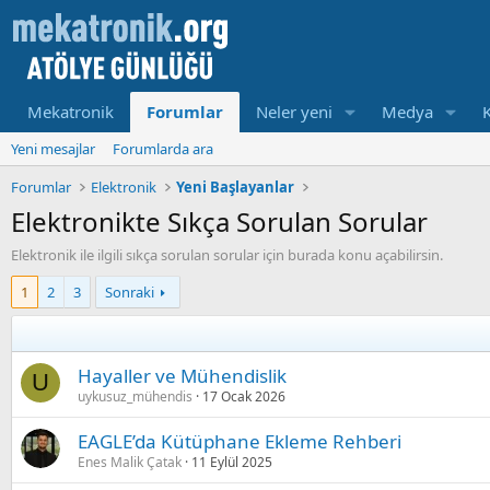
Mekatronik
Forumlar
Neler yeni
Medya
Yeni mesajlar
Forumlarda ara
Forumlar
Elektronik
Yeni Başlayanlar
Elektronikte Sıkça Sorulan Sorular
Elektronik ile ilgili sıkça sorulan sorular için burada konu açabilirsin.
1
2
3
Sonraki
Hayaller ve Mühendislik
U
uykusuz_mühendis
17 Ocak 2026
EAGLE’da Kütüphane Ekleme Rehberi
Enes Malik Çatak
11 Eylül 2025