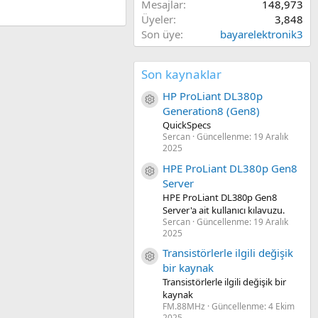
Mesajlar
148,973
Üyeler
3,848
Son üye
bayarelektronik3
Son kaynaklar
HP ProLiant DL380p
Kaynak ikon/amblem
Generation8 (Gen8)
QuickSpecs
Sercan
Güncellenme:
19 Aralık
2025
HPE ProLiant DL380p Gen8
Kaynak ikon/amblem
Server
HPE ProLiant DL380p Gen8
Server'a ait kullanıcı kılavuzu.
Sercan
Güncellenme:
19 Aralık
2025
Transistörlerle ilgili değişik
Kaynak ikon/amblem
bir kaynak
Transistörlerle ilgili değişik bir
kaynak
FM.88MHz
Güncellenme:
4 Ekim
2025