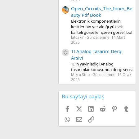
Open_Circuits_The_Inner_Be
auty Pdf Book
Elektronik komponentlerin
kesitlerinin yer aldığı yüksek
kaliteli görseller içeren görseli bol
latcakir
Güncellenme:
14 Mart
2025
TI Analog Tasarim Dergi
Kaynak ikon/amblem
Arsivi
TI'in yayinladigi Analog
tasarimlar konusunda dergi serisi
Mikro Step
Güncellenme:
16 Ocak
2025
Bu sayfayı paylaş
Facebook
X (Twitter)
LinkedIn
Reddit
Pinterest
Tum
WhatsApp
E-posta
Link