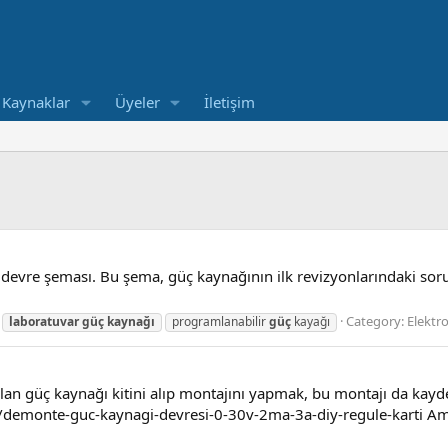
Kaynaklar
Üyeler
İletişim
re şeması. Bu şema, güç kaynağının ilk revizyonlarındaki sorunl
Category:
Elektr
laboratuvar
güç
kaynağı
programlanabilir
güç
kayağı
lan güç kaynağı kitini alıp montajını yapmak, bu montajı da kayd
emonte-guc-kaynagi-devresi-0-30v-2ma-3a-diy-regule-karti Ama 