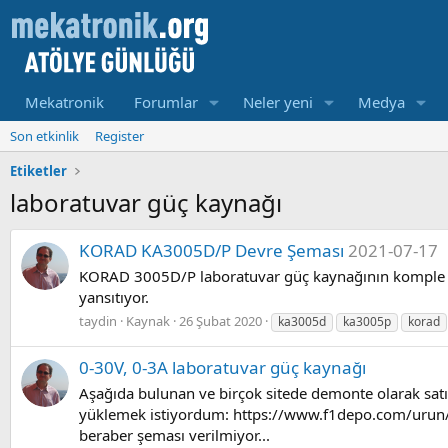
Mekatronik
Forumlar
Neler yeni
Medya
Son etkinlik
Register
Etiketler
laboratuvar güç kaynağı
KORAD KA3005D/P Devre Şeması
2021-07-17
KORAD 3005D/P laboratuvar güç kaynağının komple dev
yansıtıyor.
taydin
Kaynak
26 Şubat 2020
ka3005d
ka3005p
korad
0-30V, 0-3A laboratuvar güç kaynağı
Aşağıda bulunan ve birçok sitede demonte olarak satı
yüklemek istiyordum: https://www.f1depo.com/urun/d
beraber şeması verilmiyor...