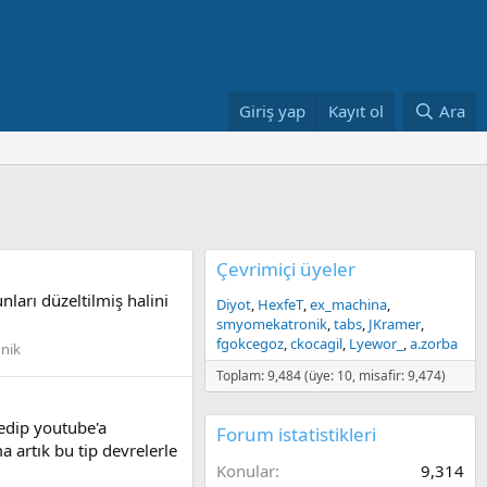
Giriş yap
Kayıt ol
Ara
Çevrimiçi üyeler
arı düzeltilmiş halini
Diyot
HexfeT
ex_machina
smyomekatronik
tabs
JKramer
fgokcegoz
ckocagil
Lyewor_
a.zorba
onik
Toplam: 9,484 (üye: 10, misafir: 9,474)
edip youtube'a
Forum istatistikleri
artık bu tip devrelerle
Konular
9,314