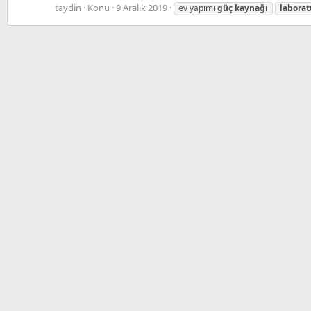
taydin
Konu
9 Aralık 2019
ev yapımı
güç
kaynağı
laborat