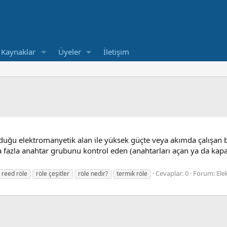
Kaynaklar
Üyeler
İletişim
rduğu elektromanyetik alan ile yüksek güçte veya akımda çalışan bi
ha fazla anahtar grubunu kontrol eden (anahtarları açan ya da kap
Cevaplar: 0
Forum:
Ele
reed röle
röle çeşitler
röle nedir?
termik röle