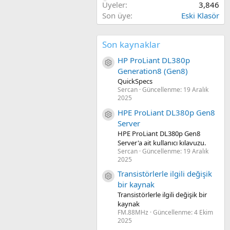
Üyeler
3,846
Son üye
Eski Klasör
Son kaynaklar
HP ProLiant DL380p
Kaynak ikon/amblem
Generation8 (Gen8)
QuickSpecs
Sercan
Güncellenme:
19 Aralık
2025
HPE ProLiant DL380p Gen8
Kaynak ikon/amblem
Server
HPE ProLiant DL380p Gen8
Server'a ait kullanıcı kılavuzu.
Sercan
Güncellenme:
19 Aralık
2025
Transistörlerle ilgili değişik
Kaynak ikon/amblem
bir kaynak
Transistörlerle ilgili değişik bir
kaynak
FM.88MHz
Güncellenme:
4 Ekim
2025