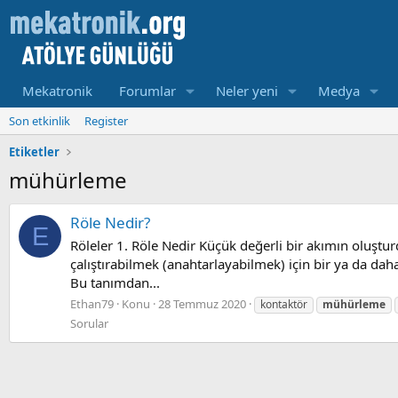
Mekatronik
Forumlar
Neler yeni
Medya
Son etkinlik
Register
Etiketler
mühürleme
Röle Nedir?
E
Röleler 1. Röle Nedir Küçük değerli bir akımın oluştu
çalıştırabilmek (anahtarlayabilmek) için bir ya da da
Bu tanımdan...
Ethan79
Konu
28 Temmuz 2020
kontaktör
mühürleme
Sorular