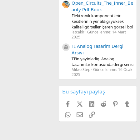
Open_Circuits_The_Inner_Be
auty Pdf Book
Elektronik komponentlerin
kesitlerinin yer aldığı yüksek
kaliteli görseller içeren görseli bol
latcakir
Güncellenme:
14 Mart
2025
TI Analog Tasarim Dergi
Kaynak ikon/amblem
Arsivi
TI'in yayinladigi Analog
tasarimlar konusunda dergi serisi
Mikro Step
Güncellenme:
16 Ocak
2025
Bu sayfayı paylaş
Facebook
X (Twitter)
LinkedIn
Reddit
Pinterest
Tum
WhatsApp
E-posta
Link