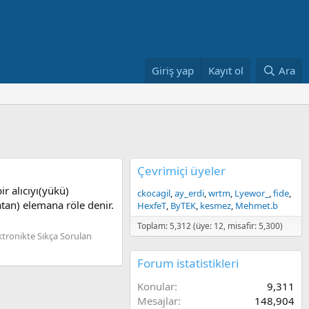
Giriş yap
Kayıt ol
Ara
Çevrimiçi üyeler
r alıcıyı(yükü)
ckocagil
ay_erdi
wrtm
Lyewor_
fide
atan) elemana röle denir.
HexfeT
ByTEK
kesmez
Mehmet.b
Toplam: 5,312 (üye: 12, misafir: 5,300)
ktronikte Sıkça Sorulan
Forum istatistikleri
Konular
9,311
Mesajlar
148,904