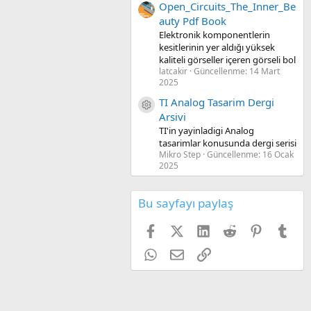
Open_Circuits_The_Inner_Be
auty Pdf Book
Elektronik komponentlerin
kesitlerinin yer aldığı yüksek
kaliteli görseller içeren görseli bol
latcakir
Güncellenme:
14 Mart
2025
TI Analog Tasarim Dergi
Kaynak ikon/amblem
Arsivi
TI'in yayinladigi Analog
tasarimlar konusunda dergi serisi
Mikro Step
Güncellenme:
16 Ocak
2025
Bu sayfayı paylaş
Facebook
X (Twitter)
LinkedIn
Reddit
Pinterest
Tum
WhatsApp
E-posta
Link