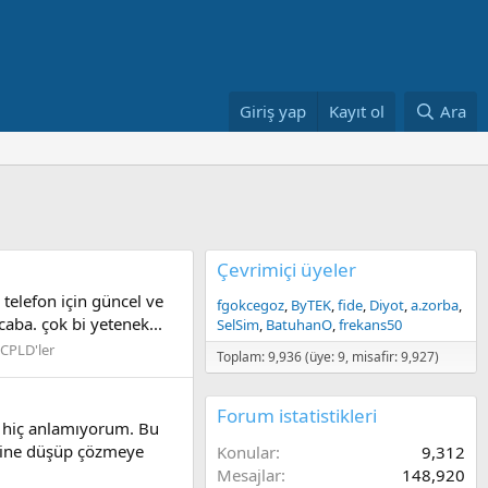
Giriş yap
Kayıt ol
Ara
Çevrimiçi üyeler
telefon için güncel ve
fgokcegoz
ByTEK
fide
Diyot
a.zorba
caba. çok bi yetenek...
SelSim
BatuhanO
frekans50
 CPLD'ler
Toplam: 9,936 (üye: 9, misafir: 9,927)
Forum istatistikleri
n hiç anlamıyorum. Bu
erine düşüp çözmeye
Konular
9,312
Mesajlar
148,920