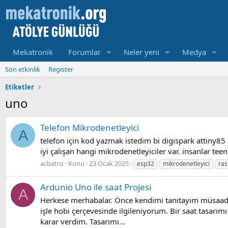
Mekatronik
Forumlar
Neler yeni
Medya
Son etkinlik
Register
Etiketler
uno
Telefon Mikrodenetleyici
A
telefon için kod yazmak istedim bi digispark attiny85
iyi çalışan hangi mikrodenetleyiciler var. insanlar tee
acbatro
Konu
23 Ocak 2025
esp32
mikrodenetleyici
ras
Ardunio Uno ile saat Projesi
A
Herkese merhabalar. Önce kendimi tanıtayım müsaaden
işle hobi çerçevesinde ilgileniyorum. Bir saat tasar
karar verdim. Tasarımı...