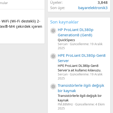
Üyeler
3,848
onular
Son üye
bayarelektronik3
iFi (Wi-Fi destekli) 2-
Son kaynaklar
rtex®-M4 çekirdek içeren
HP ProLiant DL380p
Kaynak ikon/amblem
Generation8 (Gen8)
QuickSpecs
Sercan
Güncellenme:
19 Aralık
2025
HPE ProLiant DL380p Gen8
Kaynak ikon/amblem
Server
HPE ProLiant DL380p Gen8
Server'a ait kullanıcı kılavuzu.
Sercan
Güncellenme:
19 Aralık
2025
Transistörlerle ilgili değişik
Kaynak ikon/amblem
bir kaynak
Transistörlerle ilgili değişik bir
kaynak
FM.88MHz
Güncellenme:
4 Ekim
2025