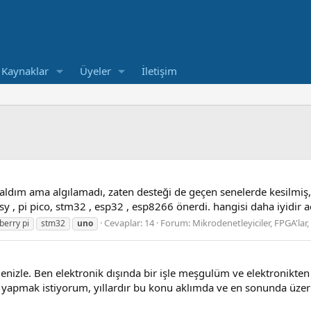
Kaynaklar
Üyeler
İletişim
 aldım ama algılamadı, zaten desteği de geçen senelerde kesilmiş, 
nsy , pi pico, stm32 , esp32 , esp8266 önerdi. hangisi daha iyidir a
Cevaplar: 14
Forum:
Mikrodenetleyiciler, FPGA'lar,
berry pi
stm32
uno
izle. Ben elektronik dışında bir işle meşgulüm ve elektronikte
ımı yapmak istiyorum, yıllardır bu konu aklımda ve en sonunda üz