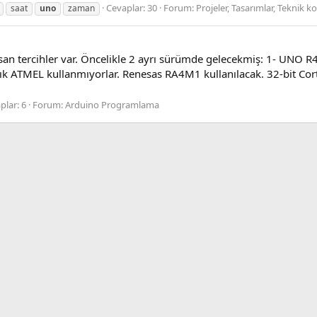
Cevaplar: 30
Forum:
Projeler, Tasarımlar, Teknik k
saat
uno
zaman
 tercihler var. Öncelikle 2 ayrı sürümde gelecekmiş: 1- UNO R4 W
tık ATMEL kullanmıyorlar. Renesas RA4M1 kullanılacak. 32-bit Co
plar: 6
Forum:
Arduino Programlama