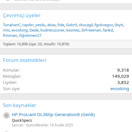
Çevrimiçi üyeler
TunahanC
taydin
yesilu
alsas
fide
Gokrtl
ckocagil
fgokcegoz
0xyit
rms
evoxking
Dede
kudretuzuner
kesmez
DrFreeman
farıkd
frmman
Öğretmen27
Toplam: 10,896 (üye: 20, misafir: 10,876)
Forum istatistikleri
Konular
9,318
Mesajlar
149,029
Üyeler
3,852
Son üye
evoxking
Son kaynaklar
HP ProLiant DL380p Generation8 (Gen8)
Kaynak ikon/amblem
QuickSpecs
Sercan
Güncellenme:
19 Aralık 2025