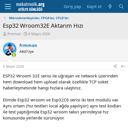
Giriş yap
Kayıt ol
Mikrodenetleyiciler, FPGA'lar, CPLD'ler
Esp32 Wroom32E Aktarım Hızı
K
B
frmman
6 Mayıs 2026
o
a
n
ş
frmman
u
l
Aktif Üye
y
a
u
m
b
a
6 Mayıs 2026
#1
a
t
ş
a
ESP32 Wroom 32E serisi ile uğraşan ve network üzerinden
l
r
hem download hem upload olarak özellikle TCP soket
a
i
haberleşmesinde hangi hızlara ulaştınız.
t
h
a
i
Elimde Esp32 wroom ve Esp32C6 serisi iki test modülü var.
n
Aynı ortam (hız testleri local ağda yapılıyor) aynı test kodları
ile test yaptığımda Esp32 wroom tabiri yerindeyse hız
konusunda yerlerde sürünüyor.