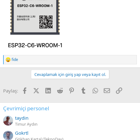
fide
R
e
a
Cevaplamak için giriş yap veya kayıt ol.
c
t
i
Facebook
X (Twitter)
LinkedIn
Reddit
Pinterest
Tumblr
WhatsApp
E-posta
Link
Paylaş:
o
n
s
:
Çevrimiçi personel
taydin
Timur Aydın
Gokrtl
Gökhan Kartal (TeknoDay)