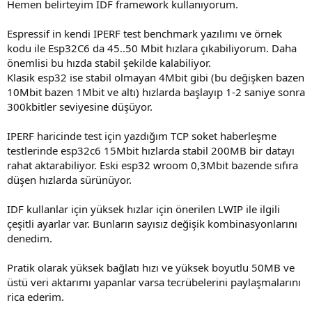
Hemen belirteyim IDF framework kullanıyorum.
Espressif in kendi IPERF test benchmark yazılımı ve örnek
kodu ile Esp32C6 da 45..50 Mbit hızlara çıkabiliyorum. Daha
önemlisi bu hızda stabil şekilde kalabiliyor.
Klasik esp32 ise stabil olmayan 4Mbit gibi (bu değişken bazen
10Mbit bazen 1Mbit ve altı) hızlarda başlayıp 1-2 saniye sonra
300kbitler seviyesine düşüyor.
IPERF haricinde test için yazdığım TCP soket haberleşme
testlerinde esp32c6 15Mbit hızlarda stabil 200MB bir datayı
rahat aktarabiliyor. Eski esp32 wroom 0,3Mbit bazende sıfıra
düşen hızlarda sürünüyor.
IDF kullanlar için yüksek hızlar için önerilen LWIP ile ilgili
çeşitli ayarlar var. Bunların sayısız değişik kombinasyonlarını
denedim.
Pratik olarak yüksek bağlatı hızı ve yüksek boyutlu 50MB ve
üstü veri aktarımı yapanlar varsa tecrübelerini paylaşmalarını
rica ederim.