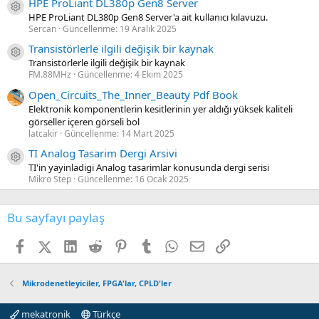
HPE ProLiant DL380p Gen8 Server
Kaynak ikon/amblem
HPE ProLiant DL380p Gen8 Server'a ait kullanıcı kılavuzu.
Sercan
Güncellenme:
19 Aralık 2025
Transistörlerle ilgili değişik bir kaynak
Kaynak ikon/amblem
Transistörlerle ilgili değişik bir kaynak
FM.88MHz
Güncellenme:
4 Ekim 2025
Open_Circuits_The_Inner_Beauty Pdf Book
Elektronik komponentlerin kesitlerinin yer aldığı yüksek kaliteli
görseller içeren görseli bol
latcakir
Güncellenme:
14 Mart 2025
TI Analog Tasarim Dergi Arsivi
Kaynak ikon/amblem
TI'in yayinladigi Analog tasarimlar konusunda dergi serisi
Mikro Step
Güncellenme:
16 Ocak 2025
Bu sayfayı paylaş
Facebook
X (Twitter)
LinkedIn
Reddit
Pinterest
Tumblr
WhatsApp
E-posta
Link
Mikrodenetleyiciler, FPGA'lar, CPLD'ler
mekatronik
Türkçe