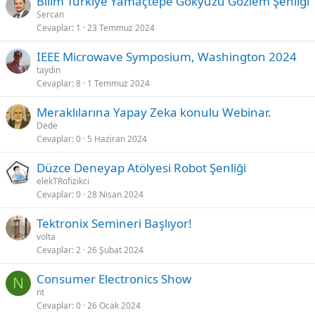
Bilim Türkiye Yamaçtepe Gökyüzü Gözlem Şenliği
Sercan
Cevaplar
1
23 Temmuz 2024
IEEE Microwave Symposium, Washington 2024
taydin
Cevaplar
8
1 Temmuz 2024
Meraklılarına Yapay Zeka konulu Webinar.
Dede
Cevaplar
0
5 Haziran 2024
Düzce Deneyap Atölyesi Robot Şenliği
elekTRofizikci
Cevaplar
0
28 Nisan 2024
Tektronix Semineri Başlıyor!
volta
Cevaplar
2
26 Şubat 2024
Consumer Electronics Show
N
nt
Cevaplar
0
26 Ocak 2024