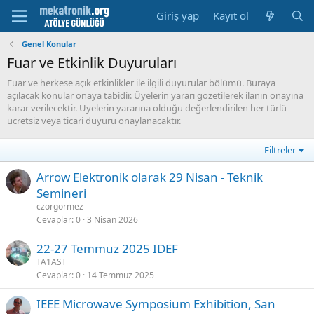
Giriş yap
Kayıt ol
Genel Konular
Fuar ve Etkinlik Duyuruları
Fuar ve herkese açık etkinlikler ile ilgili duyurular bölümü. Buraya
açılacak konular onaya tabidir. Üyelerin yararı gözetilerek ilanın onayına
karar verilecektir. Üyelerin yararına olduğu değerlendirilen her türlü
ücretsiz veya ticari duyuru onaylanacaktır.
Filtreler
Arrow Elektronik olarak 29 Nisan - Teknik
Semineri
czorgormez
Cevaplar
0
3 Nisan 2026
22-27 Temmuz 2025 IDEF
TA1AST
Cevaplar
0
14 Temmuz 2025
IEEE Microwave Symposium Exhibition, San