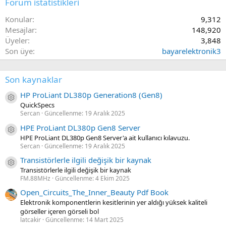
Forum istatistikleri
Konular
9,312
Mesajlar
148,920
Üyeler
3,848
Son üye
bayarelektronik3
Son kaynaklar
HP ProLiant DL380p Generation8 (Gen8)
Kaynak ikon/amblem
QuickSpecs
Sercan
Güncellenme:
19 Aralık 2025
HPE ProLiant DL380p Gen8 Server
Kaynak ikon/amblem
HPE ProLiant DL380p Gen8 Server'a ait kullanıcı kılavuzu.
Sercan
Güncellenme:
19 Aralık 2025
Transistörlerle ilgili değişik bir kaynak
Kaynak ikon/amblem
Transistörlerle ilgili değişik bir kaynak
FM.88MHz
Güncellenme:
4 Ekim 2025
Open_Circuits_The_Inner_Beauty Pdf Book
Elektronik komponentlerin kesitlerinin yer aldığı yüksek kaliteli
görseller içeren görseli bol
latcakir
Güncellenme:
14 Mart 2025