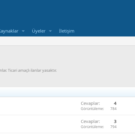
Kaynaklar
Üyeler
İletişim
r. Ticari amaçlı ilanlar yasaktır.
Cevaplar
4
Görüntüleme
784
Cevaplar
3
Görüntüleme
794