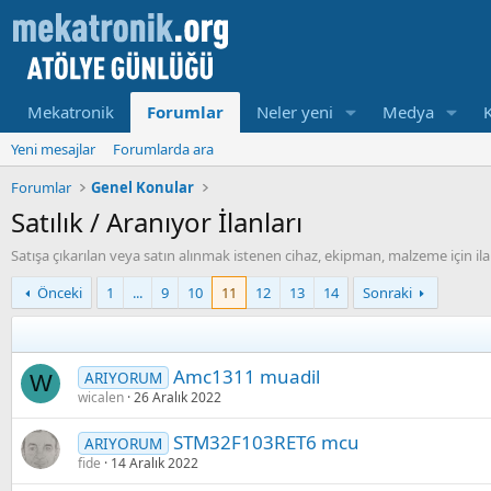
Mekatronik
Forumlar
Neler yeni
Medya
Yeni mesajlar
Forumlarda ara
Forumlar
Genel Konular
Satılık / Aranıyor İlanları
Satışa çıkarılan veya satın alınmak istenen cihaz, ekipman, malzeme için ilanla
Önceki
1
...
9
10
11
12
13
14
Sonraki
Amc1311 muadil
ARIYORUM
W
wicalen
26 Aralık 2022
STM32F103RET6 mcu
ARIYORUM
fide
14 Aralık 2022