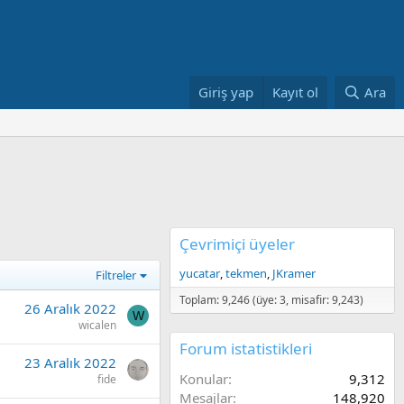
Giriş yap
Kayıt ol
Ara
Çevrimiçi üyeler
yucatar
tekmen
JKramer
Filtreler
Toplam: 9,246 (üye: 3, misafir: 9,243)
26 Aralık 2022
W
wicalen
Forum istatistikleri
23 Aralık 2022
Konular
9,312
fide
Mesajlar
148,920