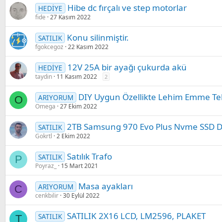
Hibe dc fırçalı ve step motorlar
HEDİYE
fide
27 Kasım 2022
Konu silinmiştir.
SATILIK
fgokcegoz
22 Kasım 2022
12V 25A bir ayağı çukurda akü
HEDİYE
taydin
11 Kasım 2022
2
DIY Uygun Özellikte Lehim Emme Tel
ARIYORUM
O
Omega
27 Ekim 2022
2TB Samsung 970 Evo Plus Nvme SSD Disk
SATILIK
Gokrtl
2 Ekim 2022
Satılık Trafo
SATILIK
P
Poyraz_
15 Mart 2021
Masa ayakları
ARIYORUM
C
cenkbilir
30 Eylül 2022
SATILIK 2X16 LCD, LM2596, PLAKET
SATILIK
T