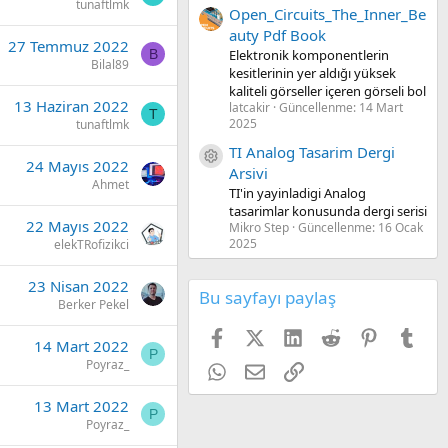
tunaftlmk
Open_Circuits_The_Inner_Be
auty Pdf Book
27 Temmuz 2022
B
Elektronik komponentlerin
Bilal89
kesitlerinin yer aldığı yüksek
kaliteli görseller içeren görseli bol
13 Haziran 2022
latcakir
Güncellenme:
14 Mart
T
2025
tunaftlmk
TI Analog Tasarim Dergi
Kaynak ikon/amblem
24 Mayıs 2022
Arsivi
Ahmet
TI'in yayinladigi Analog
tasarimlar konusunda dergi serisi
22 Mayıs 2022
Mikro Step
Güncellenme:
16 Ocak
2025
elekTRofizikci
23 Nisan 2022
Bu sayfayı paylaş
Berker Pekel
Facebook
X (Twitter)
LinkedIn
Reddit
Pinterest
Tum
14 Mart 2022
P
Poyraz_
WhatsApp
E-posta
Link
13 Mart 2022
P
Poyraz_