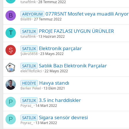
tunaftlmk
28 Temmuz 2022
077R5NT Mosfet veya muadili Arıyo
ARIYORUM
B
Bilal89
27 Temmuz 2022
PROJE FAZLASI UYGUN ÜRÜNLER
SATILIK
T
tunaftlmk
13 Haziran 2022
Elektronik parçalar
SATILIK
Ş
Şükrü5858
23 Mayıs 2022
Satılık Bazı Elektronik Parçalar
SATILIK
elekTRofizikci
22 Mayıs 2022
Havya standı
HEDİYE
Berker Pekel
13 Ekim 2021
3.5 inc harddiskler
SATILIK
P
Poyraz_
14 Mart 2022
Sigara sensör devresi
SATILIK
P
Poyraz_
13 Mart 2022