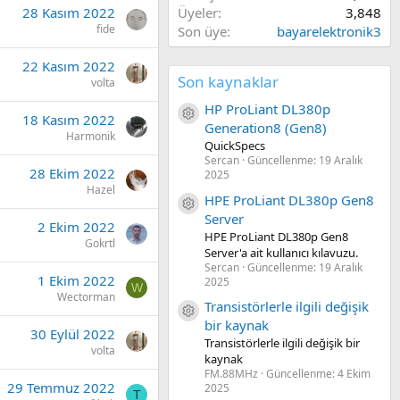
28 Kasım 2022
Üyeler
3,848
fide
Son üye
bayarelektronik3
22 Kasım 2022
Son kaynaklar
volta
HP ProLiant DL380p
Kaynak ikon/amblem
18 Kasım 2022
Generation8 (Gen8)
Harmonik
QuickSpecs
Sercan
Güncellenme:
19 Aralık
28 Ekim 2022
2025
Hazel
HPE ProLiant DL380p Gen8
Kaynak ikon/amblem
Server
2 Ekim 2022
HPE ProLiant DL380p Gen8
Gokrtl
Server'a ait kullanıcı kılavuzu.
Sercan
Güncellenme:
19 Aralık
1 Ekim 2022
2025
W
Wectorman
Transistörlerle ilgili değişik
Kaynak ikon/amblem
bir kaynak
30 Eylül 2022
Transistörlerle ilgili değişik bir
volta
kaynak
FM.88MHz
Güncellenme:
4 Ekim
29 Temmuz 2022
2025
T