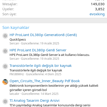
Mesajlar
149,030
Üyeler
3,852
Son üye
evoxking
Son kaynaklar
HP ProLiant DL380p Generation8 (Gen8)
Kaynak ikon/amblem
QuickSpecs
Sercan
Güncellenme:
19 Aralık 2025
HPE ProLiant DL380p Gen8 Server
Kaynak ikon/amblem
HPE ProLiant DL380p Gen8 Server'a ait kullanıcı kılavuzu.
Sercan
Güncellenme:
19 Aralık 2025
Transistörlerle ilgili değişik bir kaynak
Kaynak ikon/amblem
Transistörlerle ilgili değişik bir kaynak
FM.88MHz
Güncellenme:
4 Ekim 2025
Open_Circuits_The_Inner_Beauty Pdf Book
Elektronik komponentlerin kesitlerinin yer aldığı yüksek kaliteli
görseller içeren görseli bol
latcakir
Güncellenme:
14 Mart 2025
TI Analog Tasarim Dergi Arsivi
Kaynak ikon/amblem
TI'in yayinladigi Analog tasarimlar konusunda dergi serisi