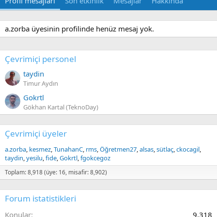
Profil mesajları
Son etkinlik
Mesajlar
Hakkında
a.zorba üyesinin profilinde henüz mesaj yok.
Çevrimiçi personel
taydin
Timur Aydın
Gokrtl
Gökhan Kartal (TeknoDay)
Çevrimiçi üyeler
a.zorba
kesmez
TunahanC
rms
Öğretmen27
alsas
sütlaç
ckocagil
taydin
yesilu
fide
Gokrtl
fgokcegoz
Toplam: 8,918 (üye: 16, misafir: 8,902)
Forum istatistikleri
Konular
9,318