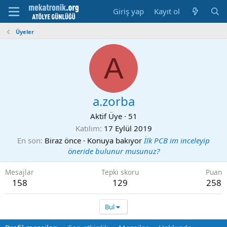
Giriş yap
Kayıt ol
Üyeler
A
a.zorba
Aktif Üye
·
51
Katılım
17 Eylül 2019
En son
Biraz önce
·
Konuya bakıyor
İlk PCB im inceleyip
öneride bulunur musunuz?
Mesajlar
Tepki skoru
Puan
158
129
258
Bul