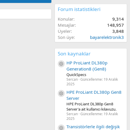
Forum istatistikleri
Konular
9,314
Mesajlar
148,957
Üyeler
3,848
Son üye
bayarelektronik3
Son kaynaklar
HP ProLiant DL380p
Kaynak ikon/amblem
Generation8 (Gen8)
QuickSpecs
Sercan
Güncellenme:
19 Aralık
2025
HPE ProLiant DL380p Gen8
Kaynak ikon/amblem
Server
HPE ProLiant DL380p Gen8
Server'a ait kullanıcı kılavuzu.
Sercan
Güncellenme:
19 Aralık
2025
Transistörlerle ilgili değişik
Kaynak ikon/amblem