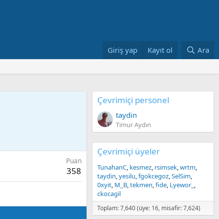
Giriş yap
Kayıt ol
Ara
Çevrimiçi personel
taydin
Timur Aydın
Çevrimiçi üyeler
Puan
TunahanC
kesmez
rsimsek
wrtm
358
taydin
yesilu
fgokcegoz
SelSim
0xyit
M_B
tekmen
fide
Lyewor_
ckocagil
Toplam: 7,640 (üye: 16, misafir: 7,624)