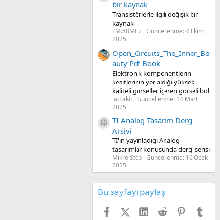
bir kaynak
Transistörlerle ilgili değişik bir
kaynak
FM.88MHz
Güncellenme:
4 Ekim
2025
Open_Circuits_The_Inner_Be
auty Pdf Book
Elektronik komponentlerin
kesitlerinin yer aldığı yüksek
kaliteli görseller içeren görseli bol
latcakir
Güncellenme:
14 Mart
2025
TI Analog Tasarim Dergi
Kaynak ikon/amblem
Arsivi
TI'in yayinladigi Analog
tasarimlar konusunda dergi serisi
Mikro Step
Güncellenme:
16 Ocak
2025
Bu sayfayı paylaş
Facebook
X (Twitter)
LinkedIn
Reddit
Pinterest
Tum