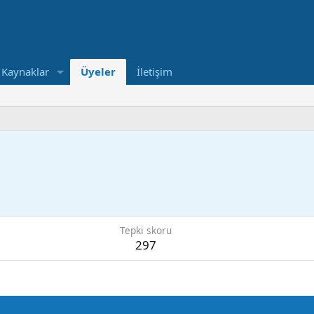
Kaynaklar
Üyeler
İletişim
Tepki skoru
297