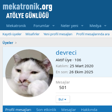
Mekatronik
Forumlar
Neler yeni
Medya
Kayıtlı üyeler
Misafirler
Yeni profil mesajları
Profil mesajlarında ara
Üyeler
devreci
Aktif Üye
·
106
Katılım
25 Mart 2020
En son
26 Ekim 2025
Mesajlar
501
Bul
Profil mesajları
Son etkinlik
Mesajlar
Hakkında