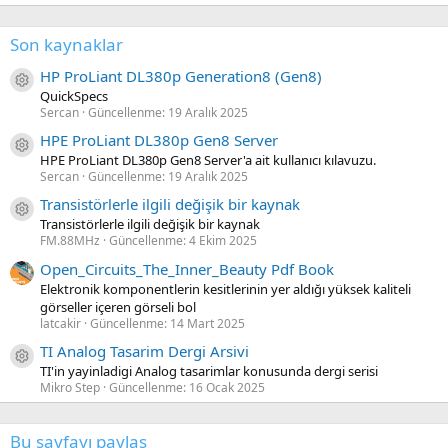
Son kaynaklar
HP ProLiant DL380p Generation8 (Gen8)
Kaynak ikon/amblem
QuickSpecs
Sercan
Güncellenme:
19 Aralık 2025
HPE ProLiant DL380p Gen8 Server
Kaynak ikon/amblem
HPE ProLiant DL380p Gen8 Server'a ait kullanıcı kılavuzu.
Sercan
Güncellenme:
19 Aralık 2025
Transistörlerle ilgili değişik bir kaynak
Kaynak ikon/amblem
Transistörlerle ilgili değişik bir kaynak
FM.88MHz
Güncellenme:
4 Ekim 2025
Open_Circuits_The_Inner_Beauty Pdf Book
Elektronik komponentlerin kesitlerinin yer aldığı yüksek kaliteli
görseller içeren görseli bol
latcakir
Güncellenme:
14 Mart 2025
TI Analog Tasarim Dergi Arsivi
Kaynak ikon/amblem
TI'in yayinladigi Analog tasarimlar konusunda dergi serisi
Mikro Step
Güncellenme:
16 Ocak 2025
Bu sayfayı paylaş