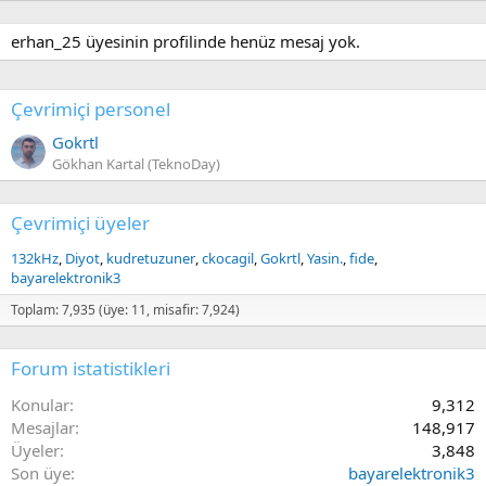
erhan_25 üyesinin profilinde henüz mesaj yok.
Çevrimiçi personel
Gokrtl
Gökhan Kartal (TeknoDay)
Çevrimiçi üyeler
132kHz
Diyot
kudretuzuner
ckocagil
Gokrtl
Yasin.
fide
bayarelektronik3
Toplam: 7,935 (üye: 11, misafir: 7,924)
Forum istatistikleri
Konular
9,312
Mesajlar
148,917
Üyeler
3,848
Son üye
bayarelektronik3