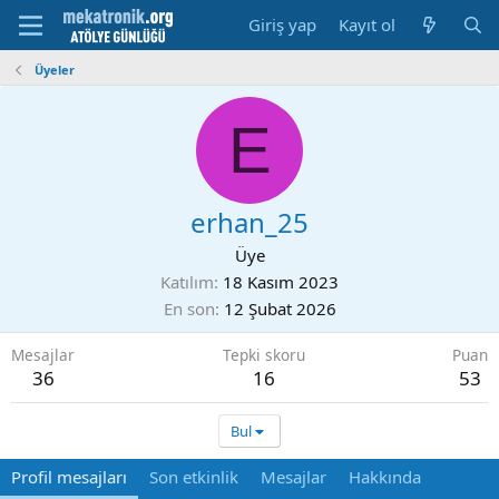
Giriş yap
Kayıt ol
Üyeler
E
erhan_25
Üye
Katılım
18 Kasım 2023
En son
12 Şubat 2026
Mesajlar
Tepki skoru
Puan
36
16
53
Bul
Profil mesajları
Son etkinlik
Mesajlar
Hakkında