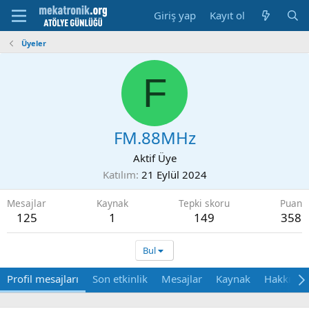
Giriş yap
Kayıt ol
Üyeler
F
FM.88MHz
Aktif Üye
Katılım
21 Eylül 2024
Mesajlar
Kaynak
Tepki skoru
Puan
125
1
149
358
Bul
Profil mesajları
Son etkinlik
Mesajlar
Kaynak
Hakkında