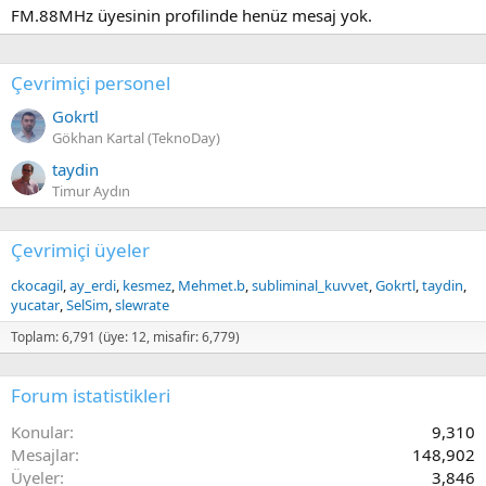
FM.88MHz üyesinin profilinde henüz mesaj yok.
Çevrimiçi personel
Gokrtl
Gökhan Kartal (TeknoDay)
taydin
Timur Aydın
Çevrimiçi üyeler
ckocagil
ay_erdi
kesmez
Mehmet.b
subliminal_kuvvet
Gokrtl
taydin
yucatar
SelSim
slewrate
Toplam: 6,791 (üye: 12, misafir: 6,779)
Forum istatistikleri
Konular
9,310
Mesajlar
148,902
Üyeler
3,846