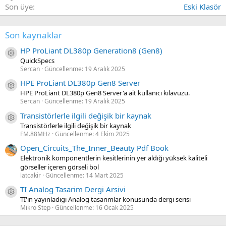
Son üye
Eski Klasör
Son kaynaklar
HP ProLiant DL380p Generation8 (Gen8)
Kaynak ikon/amblem
QuickSpecs
Sercan
Güncellenme:
19 Aralık 2025
HPE ProLiant DL380p Gen8 Server
Kaynak ikon/amblem
HPE ProLiant DL380p Gen8 Server'a ait kullanıcı kılavuzu.
Sercan
Güncellenme:
19 Aralık 2025
Transistörlerle ilgili değişik bir kaynak
Kaynak ikon/amblem
Transistörlerle ilgili değişik bir kaynak
FM.88MHz
Güncellenme:
4 Ekim 2025
Open_Circuits_The_Inner_Beauty Pdf Book
Elektronik komponentlerin kesitlerinin yer aldığı yüksek kaliteli
görseller içeren görseli bol
latcakir
Güncellenme:
14 Mart 2025
TI Analog Tasarim Dergi Arsivi
Kaynak ikon/amblem
TI'in yayinladigi Analog tasarimlar konusunda dergi serisi
Mikro Step
Güncellenme:
16 Ocak 2025