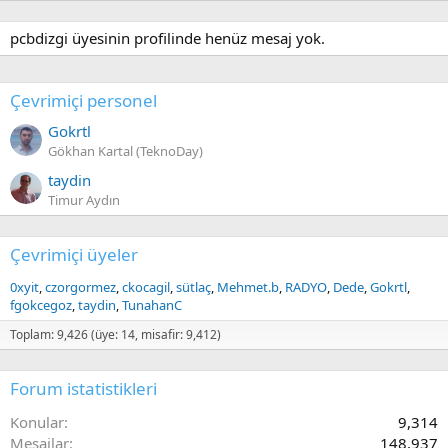
pcbdizgi üyesinin profilinde henüz mesaj yok.
Çevrimiçi personel
Gokrtl
Gökhan Kartal (TeknoDay)
taydin
Timur Aydın
Çevrimiçi üyeler
0xyit
czorgormez
ckocagil
sütlaç
Mehmet.b
RADYO
Dede
Gokrtl
fgokcegoz
taydin
TunahanC
Toplam: 9,426 (üye: 14, misafir: 9,412)
Forum istatistikleri
Konular
9,314
Mesajlar
148,937