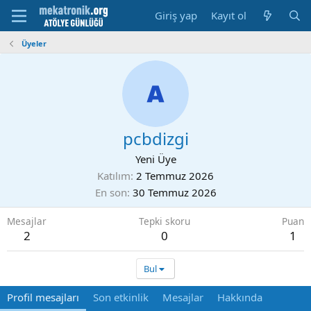
Giriş yap
Kayıt ol
Üyeler
pcbdizgi
Yeni Üye
Katılım
2 Temmuz 2026
En son
30 Temmuz 2026
Mesajlar
Tepki skoru
Puan
2
0
1
Bul
Profil mesajları
Son etkinlik
Mesajlar
Hakkında