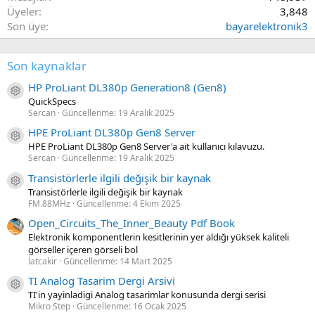
Üyeler
3,848
Son üye
bayarelektronik3
Son kaynaklar
HP ProLiant DL380p Generation8 (Gen8)
Kaynak ikon/amblem
QuickSpecs
Sercan
Güncellenme:
19 Aralık 2025
HPE ProLiant DL380p Gen8 Server
Kaynak ikon/amblem
HPE ProLiant DL380p Gen8 Server'a ait kullanıcı kılavuzu.
Sercan
Güncellenme:
19 Aralık 2025
Transistörlerle ilgili değişik bir kaynak
Kaynak ikon/amblem
Transistörlerle ilgili değişik bir kaynak
FM.88MHz
Güncellenme:
4 Ekim 2025
Open_Circuits_The_Inner_Beauty Pdf Book
Elektronik komponentlerin kesitlerinin yer aldığı yüksek kaliteli
görseller içeren görseli bol
latcakir
Güncellenme:
14 Mart 2025
TI Analog Tasarim Dergi Arsivi
Kaynak ikon/amblem
TI'in yayinladigi Analog tasarimlar konusunda dergi serisi
Mikro Step
Güncellenme:
16 Ocak 2025