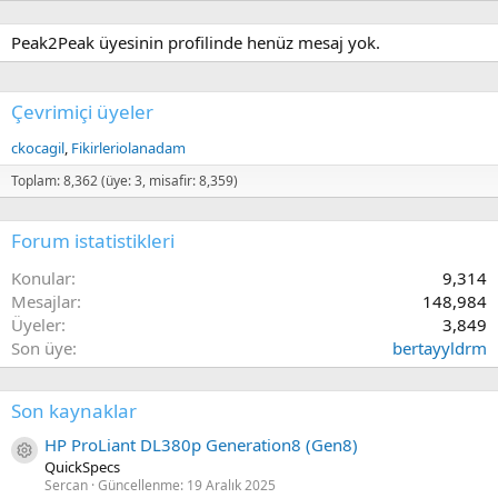
Peak2Peak üyesinin profilinde henüz mesaj yok.
Çevrimiçi üyeler
ckocagil
Fikirleriolanadam
Toplam: 8,362 (üye: 3, misafir: 8,359)
Forum istatistikleri
Konular
9,314
Mesajlar
148,984
Üyeler
3,849
Son üye
bertayyldrm
Son kaynaklar
HP ProLiant DL380p Generation8 (Gen8)
Kaynak ikon/amblem
QuickSpecs
Sercan
Güncellenme:
19 Aralık 2025