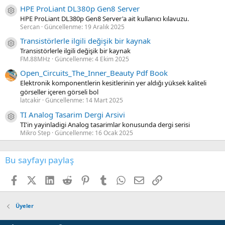
HPE ProLiant DL380p Gen8 Server
Kaynak ikon/amblem
HPE ProLiant DL380p Gen8 Server'a ait kullanıcı kılavuzu.
Sercan
Güncellenme:
19 Aralık 2025
Transistörlerle ilgili değişik bir kaynak
Kaynak ikon/amblem
Transistörlerle ilgili değişik bir kaynak
FM.88MHz
Güncellenme:
4 Ekim 2025
Open_Circuits_The_Inner_Beauty Pdf Book
Elektronik komponentlerin kesitlerinin yer aldığı yüksek kaliteli
görseller içeren görseli bol
latcakir
Güncellenme:
14 Mart 2025
TI Analog Tasarim Dergi Arsivi
Kaynak ikon/amblem
TI'in yayinladigi Analog tasarimlar konusunda dergi serisi
Mikro Step
Güncellenme:
16 Ocak 2025
Bu sayfayı paylaş
Facebook
X (Twitter)
LinkedIn
Reddit
Pinterest
Tumblr
WhatsApp
E-posta
Link
Üyeler