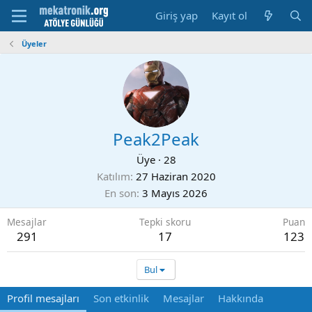
Giriş yap
Kayıt ol
Üyeler
Peak2Peak
Üye
·
28
Katılım
27 Haziran 2020
En son
3 Mayıs 2026
Mesajlar
Tepki skoru
Puan
291
17
123
Bul
Profil mesajları
Son etkinlik
Mesajlar
Hakkında