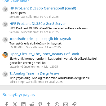
Son kaynaklar
HP ProLiant DL380p Generation8 (Gen8)
Kaynak ikon/amblem
QuickSpecs
Sercan
Güncellenme:
19 Aralık 2025
HPE ProLiant DL380p Gen8 Server
Kaynak ikon/amblem
HPE ProLiant DL380p Gen8 Server'a ait kullanıcı kılavuzu.
Sercan
Güncellenme:
19 Aralık 2025
Transistörlerle ilgili değişik bir kaynak
Kaynak ikon/amblem
Transistörlerle ilgili değişik bir kaynak
FM.88MHz
Güncellenme:
4 Ekim 2025
Open_Circuits_The_Inner_Beauty Pdf Book
Elektronik komponentlerin kesitlerinin yer aldığı yüksek kaliteli
görseller içeren görseli bol
latcakir
Güncellenme:
14 Mart 2025
TI Analog Tasarim Dergi Arsivi
Kaynak ikon/amblem
TI'in yayinladigi Analog tasarimlar konusunda dergi serisi
Mikro Step
Güncellenme:
16 Ocak 2025
Bu sayfayı paylaş
Facebook
X (Twitter)
LinkedIn
Reddit
Pinterest
Tumblr
WhatsApp
E-posta
Link