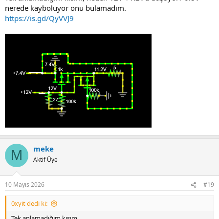
nerede kayboluyor onu bulamadım.
https://is.gd/QyVVJ9
meke
M
Aktif Üye
10 Mayıs 2026
#19
0xyit dedi ki:
Tek anlamadığım kısım