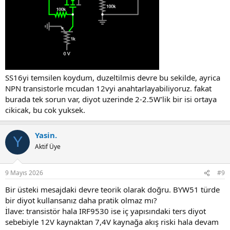
SS16yi temsilen koydum, duzeltilmis devre bu sekilde, ayrica
NPN transistorle mcudan 12vyi anahtarlayabiliyoruz. fakat
burada tek sorun var, diyot uzerinde 2-2.5W'lik bir isi ortaya
cikicak, bu cok yuksek.
Yasin.
Y
Aktif Üye
9 Mayıs 2026
#9
Bir üsteki mesajdaki devre teorik olarak doğru. BYW51 türde
bir diyot kullansanız daha pratik olmaz mı?
İlave: transistör hala IRF9530 ise iç yapısındaki ters diyot
sebebiyle 12V kaynaktan 7,4V kaynağa akış riski hala devam