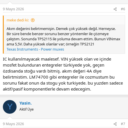
9 Mayıs 2026
#6
meke dedi ki:
Akım değerini belirtmemişin. Demek çok yüksek değil. Herneyse.
Bir süre bende benzer sorunu benzer yöntemler ile çözmeye
çalıştım. Sonunda TPS2115 ile yoluma devam ettim. Bunun VINmax
ama 5,5V. Daha yüksek olanlar var; örneğin TPS2121
Texas Instruments - Power muxes
IC kullanılmayacak maalesef. VIN yüksek olan ve içinde
mosfet bulunduran entegreler türkiyede yok, geçen
özdisanda stoğu vardı bitmiş. akım değeri 4A diye
belirtmistim. LM74700 gibi entegreler ile cozmustum bu
sorunu fakat onun da stogu yok turkiyede. bu yuzden sadece
aktif/pasif komponentlerle devam edecegim.
Yasin.
Y
Aktif Üye
9 Mayıs 2026
#7