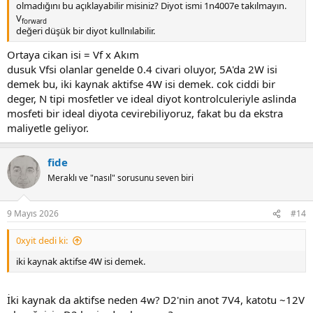
olmadığını bu açıklayabilir misiniz? Diyot ismi 1n4007e takılmayın.
V
forward
değeri düşük bir diyot kullnılabilir.
Ortaya cikan isi = Vf x Akım
dusuk Vfsi olanlar genelde 0.4 civari oluyor, 5A'da 2W isi
demek bu, iki kaynak aktifse 4W isi demek. cok ciddi bir
deger, N tipi mosfetler ve ideal diyot kontrolculeriyle aslinda
mosfeti bir ideal diyota cevirebiliyoruz, fakat bu da ekstra
maliyetle geliyor.
fide
Meraklı ve "nasıl" sorusunu seven biri
9 Mayıs 2026
#14
0xyit dedi ki:
iki kaynak aktifse 4W isi demek.
İki kaynak da aktifse neden 4w? D2'nin anot 7V4, katotu ~12V