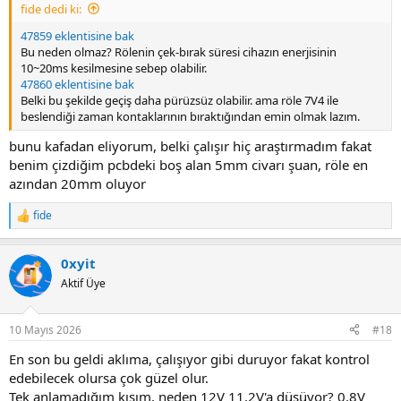
fide dedi ki:
47859 eklentisine bak
Bu neden olmaz? Rölenin çek-bırak süresi cihazın enerjisinin
10~20ms kesilmesine sebep olabilir.
47860 eklentisine bak
Belki bu şekilde geçiş daha pürüzsüz olabilir. ama röle 7V4 ile
beslendiği zaman kontaklarının bıraktığından emin olmak lazım.
bunu kafadan eliyorum, belki çalışır hiç araştırmadım fakat
benim çizdiğim pcbdeki boş alan 5mm civarı şuan, röle en
azından 20mm oluyor
fide
R
e
a
0xyit
c
t
Aktif Üye
i
o
n
10 Mayıs 2026
#18
s
:
En son bu geldi aklıma, çalışıyor gibi duruyor fakat kontrol
edebilecek olursa çok güzel olur.
Tek anlamadığım kısım, neden 12V 11.2V'a düşüyor? 0.8V