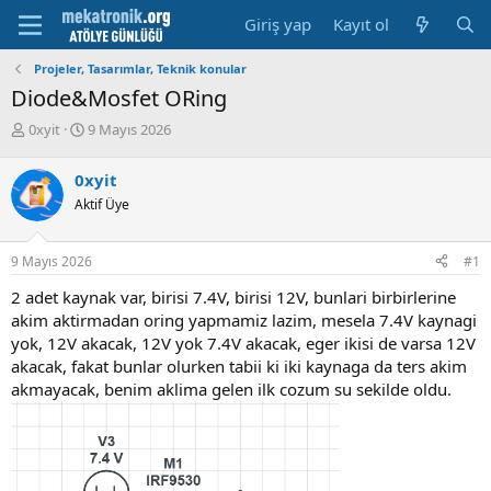
Giriş yap
Kayıt ol
Projeler, Tasarımlar, Teknik konular
Diode&Mosfet ORing
K
B
0xyit
9 Mayıs 2026
o
a
n
ş
0xyit
u
l
Aktif Üye
y
a
u
m
b
a
9 Mayıs 2026
#1
a
t
ş
a
2 adet kaynak var, birisi 7.4V, birisi 12V, bunlari birbirlerine
l
r
akim aktirmadan oring yapmamiz lazim, mesela 7.4V kaynagi
a
i
yok, 12V akacak, 12V yok 7.4V akacak, eger ikisi de varsa 12V
t
h
akacak, fakat bunlar olurken tabii ki iki kaynaga da ters akim
a
i
n
akmayacak, benim aklima gelen ilk cozum su sekilde oldu.