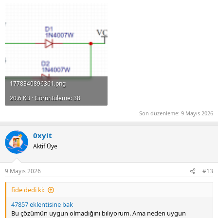
1778340896361.png
20.6 KB · Görüntüleme: 38
Son düzenleme:
9 Mayıs 2026
0xyit
Aktif Üye
9 Mayıs 2026
#13
fide dedi ki:
47857 eklentisine bak
Bu çözümün uygun olmadığını biliyorum. Ama neden uygun