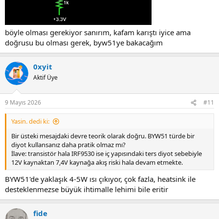
böyle olması gerekiyor sanırım, kafam karıştı iyice ama
doğrusu bu olması gerek, byw51ye bakacağım
0xyit
Aktif Üye
9 Mayıs 2026
#11
Yasin. dedi ki:
Bir üsteki mesajdaki devre teorik olarak doğru. BYW51 türde bir
diyot kullansanız daha pratik olmaz mı?
İlave: transistör hala IRF9530 ise iç yapısındaki ters diyot sebebiyle
12V kaynaktan 7,4V kaynağa akış riski hala devam etmekte.
BYW51'de yaklaşık 4-5W ısı çıkıyor, çok fazla, heatsink ile
desteklenmezse büyük ihtimalle lehimi bile eritir
fide