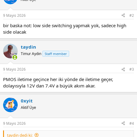
9 Mayıs 2026
#2
bir baska not: low side switching yapmak yok, sadece high
side olacak
taydin
Timur Aydın
Staff member
9 Mayıs 2026
#3
PMOS iletime geçince her iki yönde de iletime geçer,
dolayısıyla 12V dan 7.4V a büyük akım akar.
0xyit
Aktif Üye
9 Mayıs 2026
#4
taydin dedi ki: