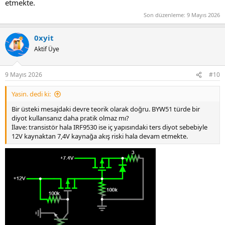
etmekte.
Son düzenleme:
9 Mayıs 2026
0xyit
Aktif Üye
9 Mayıs 2026
#10
Yasin. dedi ki:
Bir üsteki mesajdaki devre teorik olarak doğru. BYW51 türde bir
diyot kullansanız daha pratik olmaz mı?
İlave: transistör hala IRF9530 ise iç yapısındaki ters diyot sebebiyle
12V kaynaktan 7,4V kaynağa akış riski hala devam etmekte.