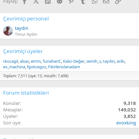
Facebook
X (Twitter)
LinkedIn
Reddit
Pinterest
Tumblr
WhatsApp
E-posta
Link
Paylaş:
Çevrimiçi personel
taydin
Timur Aydın
Çevrimiçi üyeler
ckocagil
alsas
wrtm
TunahanC
Kalıcı Değer
semih_s
taydin
ariki
ex_machina
fgokcegoz
Fikirleriolanadam
Toplam: 7,511 (üye: 13, misafir: 7,498)
Forum istatistikleri
Konular
9,318
Mesajlar
149,032
Üyeler
3,852
Son üye
evoxking