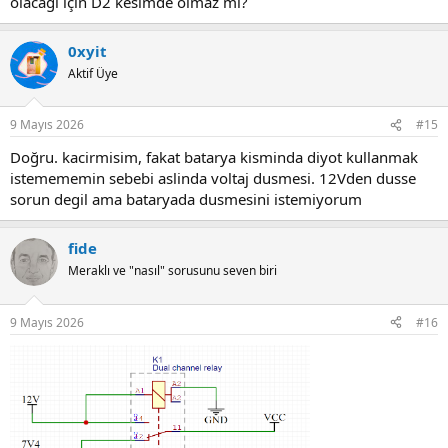
olacağı için D2 kesimde olmaz mı?
0xyit
Aktif Üye
9 Mayıs 2026
#15
Doğru. kacirmisim, fakat batarya kisminda diyot kullanmak
istemememin sebebi aslinda voltaj dusmesi. 12Vden dusse
sorun degil ama bataryada dusmesini istemiyorum
fide
Meraklı ve "nasıl" sorusunu seven biri
9 Mayıs 2026
#16