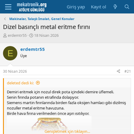
Giriş yap
Kayıt ol
Makinalar, Talaşlı İmalat, Genel Konular
Dizel basınçlı metal eritme fırını
K
B
erdemtr55
18 Nisan 2026
o
a
n
ş
erdemtr55
E
u
l
Üye
y
a
u
m
b
a
30 Nisan 2026
#21
a
t
ş
a
deleted dedi ki:
l
r
a
i
Demiri eritmek için nozul direk pota içindeki demire üflemeli.
t
h
Senin fırında potanın etrafında dolaşıyor.
a
i
Siemens martin fırınlarında birden fazla oksijen hamlacı gibi dizilmiş
n
nozuller metal eritme havuzuna.
Birde hava fırına verilmeden önce aşırı ısıtılıyor.
Genişletmek için tıklayın...