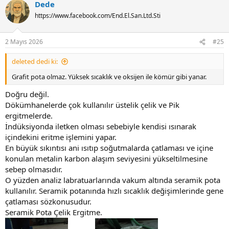
Dede
https://www.facebook.com/End.El.San.Ltd.Sti
2 Mayıs 2026
#25
deleted dedi ki:
Grafit pota olmaz. Yüksek sıcaklık ve oksijen ile kömür gibi yanar.
Doğru değil.
Dökümhanelerde çok kullanılır üstelik çelik ve Pik
ergitmelerde.
İndüksiyonda iletken olması sebebiyle kendisi ısınarak
içindekini eritme işlemini yapar.
En büyük sıkıntısı ani ısıtıp soğutmalarda çatlaması ve içine
konulan metalin karbon alaşım seviyesini yükseltilmesine
sebep olmasıdır.
O yüzden analiz labratuarlarında vakum altında seramik pota
kullanılır. Seramik potanında hızlı sıcaklık değişimlerinde gene
çatlaması sözkonusudur.
Seramik Pota Çelik Ergitme.