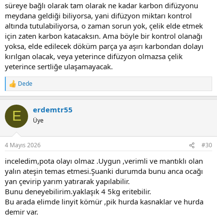
süreye bağlı olarak tam olarak ne kadar karbon difüzyonu
meydana geldiği biliyorsa, yani difüzyon miktarı kontrol
altında tutulabiliyorsa, o zaman sorun yok, çelik elde etmek
için zaten karbon katacaksın. Ama böyle bir kontrol olanağı
yoksa, elde edilecek döküm parça ya aşırı karbondan dolayı
kırılgan olacak, veya yeterince difüzyon olmazsa çelik
yeterince sertliğe ulaşamayacak.
Dede
R
e
a
erdemtr55
c
E
t
Üye
i
o
n
4 Mayıs 2026
#30
s
:
inceledim,pota olayı olmaz .Uygun ,verimli ve mantıklı olan
yalın ateşin temas etmesi.Şuanki durumda bunu anca ocağı
yan çevirip yarım yatırarak yapılabilir.
Bunu deneyebilirim.yaklaşık 4 5kg eritebilir.
Bu arada elimde linyit kömür ,pik hurda kasnaklar ve hurda
demir var.