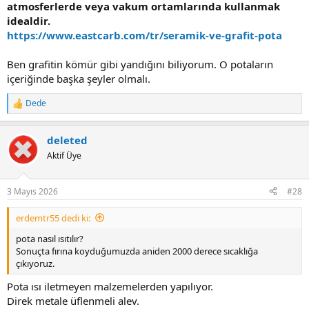
atmosferlerde veya vakum ortamlarında kullanmak
idealdir.
https://www.eastcarb.com/tr/seramik-ve-grafit-pota
Ben grafitin kömür gibi yandığını biliyorum. O potaların
içeriğinde başka şeyler olmalı.
Dede
R
e
a
deleted
c
t
Aktif Üye
i
o
n
3 Mayıs 2026
#28
s
:
erdemtr55 dedi ki:
pota nasıl ısıtılır?
Sonuçta fırına koyduğumuzda aniden 2000 derece sıcaklığa
çıkıyoruz.
Pota ısı iletmeyen malzemelerden yapılıyor.
Direk metale üflenmeli alev.