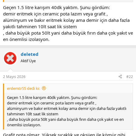
Geçen 1.5 litre karışım 40dk yaktım. Şunu gördüm:
demir eritmek için ceramic pota lazım veya grafit ,
alüminyum ve bakır eritmek kolay ama demir için daha fazla
yakıtlı tahminen 10lt saat lik sistem
Martinugnen
, daha büyük pota 50lt yani daha büyük fırın daha çok yakıt ve
metallkompetens.se
en önemlisi izolasyon.
translate ile çevirirsin. isveççe kaynak.
deleted
Aktif Üye
2 Mayıs 2026
#22
erdemtr55 dedi ki:
Geçen 1.5 litre karışım 40dk yaktım. Şunu gördüm:
demir eritmek için ceramic pota lazım veya grafit ,
alüminyum ve bakır eritmek kolay ama demir için daha fazla yakıtlı
tahminen 10lt saat lik sistem
, daha büyük pota 50lt yani daha büyük fırın daha çok yakıt ve en
önemlisi izolasyon.
Grafit pota olmaz. Yüksek sıcaklık ve oksijen ile kömür gibi