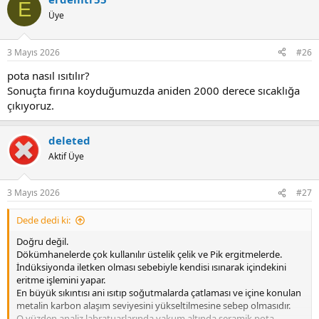
c
E
t
Üye
i
o
n
3 Mayıs 2026
#26
s
:
pota nasıl ısıtılır?
Sonuçta fırına koyduğumuzda aniden 2000 derece sıcaklığa
çıkıyoruz.
deleted
Aktif Üye
3 Mayıs 2026
#27
Dede dedi ki:
Doğru değil.
Dökümhanelerde çok kullanılır üstelik çelik ve Pik ergitmelerde.
İndüksiyonda iletken olması sebebiyle kendisi ısınarak içindekini
eritme işlemini yapar.
En büyük sıkıntısı ani ısıtıp soğutmalarda çatlaması ve içine konulan
metalin karbon alaşım seviyesini yükseltilmesine sebep olmasıdır.
O yüzden analiz labratuarlarında vakum altında seramik pota