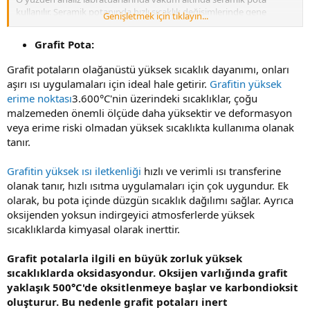
kullanılır. Seramik potanında hızlı sıcaklık değişimlerinde gene
Genişletmek için tıklayın...
çatlaması sözkonusudur.
Seramik Pota Çelik Ergitme.
Grafit Pota:
47767 eklentisine bak
47768 eklentisine bak
47769 eklentisine
bak
47770 eklentisine bak
Grafit potaların olağanüstü yüksek sıcaklık dayanımı, onları
aşırı ısı uygulamaları için ideal hale getirir.
Grafitin yüksek
Grafit Pota Bakır Ergitme.
erime noktası
3.600°C'nin üzerindeki sıcaklıklar, çoğu
47771 eklentisine bak
malzemeden önemli ölçüde daha yüksektir ve deformasyon
veya erime riski olmadan yüksek sıcaklıkta kullanıma olanak
tanır.
Grafitin yüksek ısı iletkenliği
hızlı ve verimli ısı transferine
olanak tanır, hızlı ısıtma uygulamaları için çok uygundur. Ek
olarak, bu pota içinde düzgün sıcaklık dağılımı sağlar. Ayrıca
oksijenden yoksun indirgeyici atmosferlerde yüksek
sıcaklıklarda kimyasal olarak inerttir.
Grafit potalarla ilgili en büyük zorluk yüksek
sıcaklıklarda oksidasyondur. Oksijen varlığında grafit
yaklaşık 500°C'de oksitlenmeye başlar ve karbondioksit
oluşturur. Bu nedenle grafit potaları inert