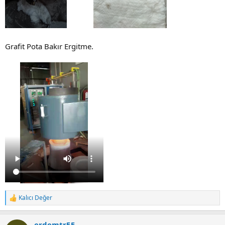
Grafit Pota Bakır Ergitme.
Kalıcı Değer
R
e
a
erdemtr55