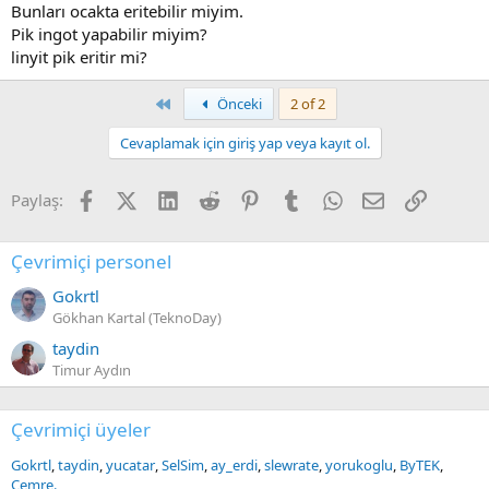
Bunları ocakta eritebilir miyim.
Pik ingot yapabilir miyim?
linyit pik eritir mi?
First
Önceki
2 of 2
Cevaplamak için giriş yap veya kayıt ol.
Facebook
X (Twitter)
LinkedIn
Reddit
Pinterest
Tumblr
WhatsApp
E-posta
Link
Paylaş:
Çevrimiçi personel
Gokrtl
Gökhan Kartal (TeknoDay)
taydin
Timur Aydın
Çevrimiçi üyeler
Gokrtl
taydin
yucatar
SelSim
ay_erdi
slewrate
yorukoglu
ByTEK
Cemre.