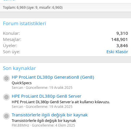
Toplam: 6,969 (üye: 9, misafir: 6,960)
Forum istatistikleri
Konular
9,310
Mesajlar
148,901
Üyeler
3,846
Son üye
Eski Klasör
Son kaynaklar
HP ProLiant DL380p Generation8 (Gen8)
Kaynak ikon/amblem
QuickSpecs
Sercan
Güncellenme:
19 Aralık 2025
HPE ProLiant DL380p Gen8 Server
Kaynak ikon/amblem
HPE ProLiant DL380p Gen8 Server'a ait kullanıcı kılavuzu.
Sercan
Güncellenme:
19 Aralık 2025
Transistörlerle ilgili değişik bir kaynak
Kaynak ikon/amblem
Transistörlerle ilgili değişik bir kaynak
FM.88MHz
Güncellenme:
4 Ekim 2025