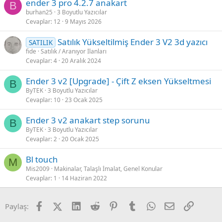
ender 3 pro 4.2.7 anakart
B
burhan25
3 Boyutlu Yazıcılar
Cevaplar
12
9 Mayıs 2026
Satılık Yükseltilmiş Ender 3 V2 3d yazıcı
SATILIK
fide
Satılık / Aranıyor İlanları
Cevaplar
4
20 Aralık 2024
Ender 3 v2 [Upgrade] - Çift Z eksen Yükseltmesi
B
ByTEK
3 Boyutlu Yazıcılar
Cevaplar
10
23 Ocak 2025
Ender 3 v2 anakart step sorunu
B
ByTEK
3 Boyutlu Yazıcılar
Cevaplar
2
20 Ocak 2025
Bl touch
M
Mis2009
Makinalar, Talaşlı İmalat, Genel Konular
Cevaplar
1
14 Haziran 2022
Facebook
X (Twitter)
LinkedIn
Reddit
Pinterest
Tumblr
WhatsApp
E-posta
Link
Paylaş: