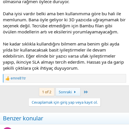
olmasına rağmen öylece duruyor.
Daha iyisi vardır belki ama ben kullanımıma göre bu hali ile
memlunum. Bana öyle geliyor ki 3D yazıcıda uğraşmamak bir
seçenek değil. Tecrübe etmediğim için Bambu filan gibi
övülen modellerin artı ve eksilerini yorumlayamayacağım.
Ne kadar sıklıkla kullandığını bilmem ama benim gibi ayda
yılda bir kullanacaksak basit iyileştirmeler ile devam
edebilirsin. Eğer elinde bir yazıcı varsa ufak iyileştirmeler
yapıp, ikinciye SLA almayı tercih ederdim. Hassas ya da garip
şekilli çıktılara çok ihtiyaç duyuyorum.
emre81tr
R
e
a
Last
1 of 2
Sonraki
c
t
Cevaplamak için giriş yap veya kayıt ol.
i
o
n
Benzer konular
s
: