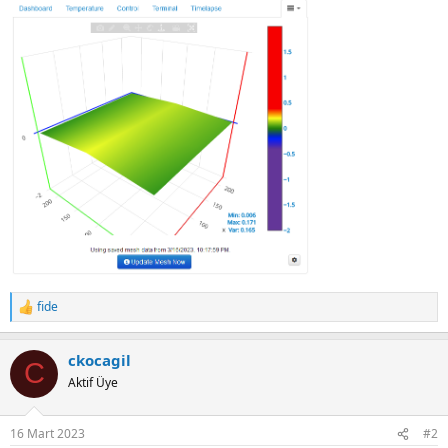
fide
R
e
a
ckocagil
c
C
t
Aktif Üye
i
o
n
16 Mart 2023
#2
s