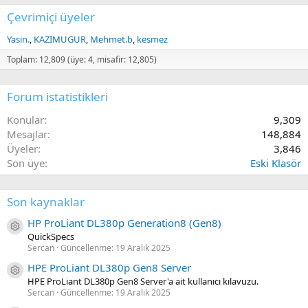
Çevrimiçi üyeler
Yasin.
KAZIMUGUR
Mehmet.b
kesmez
Toplam: 12,809 (üye: 4, misafir: 12,805)
Forum istatistikleri
Konular
9,309
Mesajlar
148,884
Üyeler
3,846
Son üye
Eski Klasör
Son kaynaklar
HP ProLiant DL380p Generation8 (Gen8)
Kaynak ikon/amblem
QuickSpecs
Sercan
Güncellenme:
19 Aralık 2025
HPE ProLiant DL380p Gen8 Server
Kaynak ikon/amblem
HPE ProLiant DL380p Gen8 Server'a ait kullanıcı kılavuzu.
Sercan
Güncellenme:
19 Aralık 2025