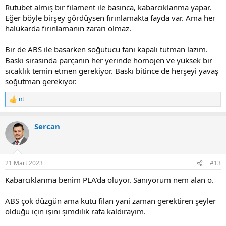
Rutubet almış bir filament ile basınca, kabarcıklanma yapar.
Eğer böyle birşey gördüysen fırınlamakta fayda var. Ama her
halükarda fırınlamanın zararı olmaz.
Bir de ABS ile basarken soğutucu fanı kapalı tutman lazım.
Baskı sırasında parçanın her yerinde homojen ve yüksek bir
sıcaklık temin etmen gerekiyor. Baskı bitince de herşeyi yavaş
soğutman gerekiyor.
nt
R
e
a
Sercan
c
t
--
i
o
n
21 Mart 2023
#13
s
:
Kabarcıklanma benim PLA'da oluyor. Sanıyorum nem alan o.
ABS çok düzgün ama kutu filan yani zaman gerektiren şeyler
olduğu için işini şimdilik rafa kaldırayım.