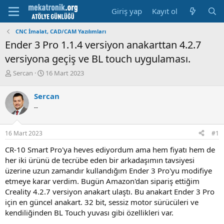
Giriş yap
Kayıt ol
CNC İmalat, CAD/CAM Yazılımları
Ender 3 Pro 1.1.4 versiyon anakarttan 4.2.7
versiyona geçiş ve BL touch uygulaması.
K
B
Sercan
16 Mart 2023
o
a
n
ş
Sercan
u
l
--
y
a
u
m
b
a
16 Mart 2023
#1
a
t
ş
a
CR-10 Smart Pro'ya heves ediyordum ama hem fiyatı hem de
l
r
her iki ürünü de tecrübe eden bir arkadaşımın tavsiyesi
a
i
üzerine uzun zamandır kullandığım Ender 3 Pro'yu modifiye
t
h
etmeye karar verdim. Bugün Amazon'dan sipariş ettiğim
a
i
n
Creality 4.2.7 versiyon anakart ulaştı. Bu anakart Ender 3 Pro
için en güncel anakart. 32 bit, sessiz motor sürücüleri ve
kendiliğinden BL Touch yuvası gibi özellikleri var.