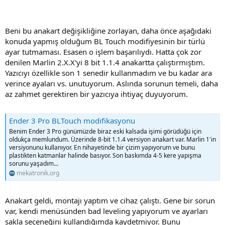
Beni bu anakart değişikliğine zorlayan, daha önce aşağıdaki
konuda yapmış olduğum BL Touch modifiyesinin bir türlü
ayar tutmaması. Esasen o işlem başarılıydı. Hatta çok zor
denilen Marlin 2.X.X'yi 8 bit 1.1.4 anakartta çalıştırmıştım.
Yazıcıyı özellikle son 1 senedir kullanmadım ve bu kadar ara
verince ayaları vs. unutuyorum. Aslında sorunun temeli, daha
az zahmet gerektiren bir yazıcıya ihtiyaç duyuyorum.
Ender 3 Pro BLTouch modifikasyonu
Benim Ender 3 Pro günümüzde biraz eski kalsada işimi görüdüğü için
oldukça memlundum. Üzerinde 8-bit 1.1.4 versiyon anakart var. Marlin 1'in
versiyonunu kullanıyor. En nihayetinde bir çizim yapıyorum ve bunu
plastikten katmanlar halinde basıyor. Son baskımda 4-5 kere yapışma
sorunu yaşadım...
mekatronik.org
Anakart geldi, montajı yaptım ve cihaz çalıştı. Gene bir sorun
var, kendi menüsünden bad leveling yapıyorum ve ayarları
sakla seçeneğini kullandığımda kaydetmiyor. Bunu