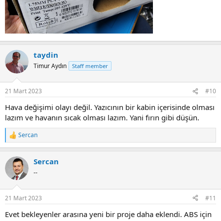
taydin
Timur Aydın
Staff member
21 Mart 2023
#10
Hava değişimi olayı değil. Yazıcının bir kabin içerisinde olması
lazım ve havanın sıcak olması lazım. Yani fırın gibi düşün.
Sercan
R
e
a
Sercan
c
t
--
i
o
n
21 Mart 2023
#11
s
:
Evet bekleyenler arasına yeni bir proje daha eklendi. ABS için