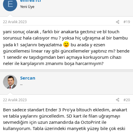
E
Yeni Üye
22 Aralık 2023
#19
yani sonuç olarak , farklı bir anakarta gectınız ve bl touch
sorunsuz hala calısıyor mu ? yoksa hiç uğraşma al bir bambu
yada k1 saçlarını beyazlatma
bu arada y ezsen
güncellemesi linear ray gibi güncellemeler yaptınız mı? bende
1 senedir ev taşıdıgımdan beri açmaya korkuyorum cihazı
neler ile karşılaşırım zmanımı boşa harcarmıyım?
Sercan
--
22 Aralık 2023
#20
Ben sadece standart Ender 3 Pro'ya bltouch ekledim, anakart
ve tabla yaylarını güncelledim. SD kart ile filan uğraşmayı
sevmediğim için uzun zamandırda da OctoPrint ile
kullanıyorum. Tabla üzerindeki manyetik yüzey bile çok eski