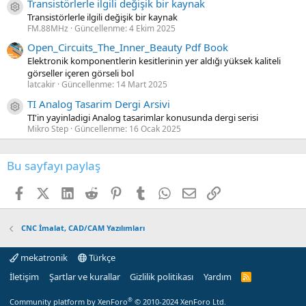
Transistörlerle ilgili değişik bir kaynak
Kaynak ikon/amblem
Transistörlerle ilgili değişik bir kaynak
FM.88MHz
Güncellenme:
4 Ekim 2025
Open_Circuits_The_Inner_Beauty Pdf Book
Elektronik komponentlerin kesitlerinin yer aldığı yüksek kaliteli
görseller içeren görseli bol
latcakir
Güncellenme:
14 Mart 2025
TI Analog Tasarim Dergi Arsivi
Kaynak ikon/amblem
TI'in yayinladigi Analog tasarimlar konusunda dergi serisi
Mikro Step
Güncellenme:
16 Ocak 2025
Bu sayfayı paylaş
Facebook
X (Twitter)
LinkedIn
Reddit
Pinterest
Tumblr
WhatsApp
E-posta
Link
CNC İmalat, CAD/CAM Yazılımları
mekatronik
Türkçe
İletişim
Şartlar ve kurallar
Gizlilik politikası
Yardım
R
S
S
®
Community platform by XenForo
© 2010-2024 XenForo Ltd.