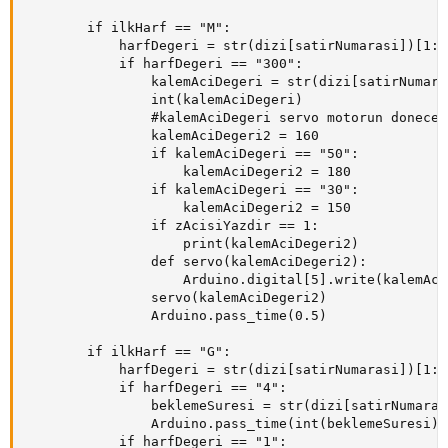
        if ilkHarf == "M":

            harfDegeri = str(dizi[satirNumarasi])[1:s
            if harfDegeri == "300":

                kalemAciDegeri = str(dizi[satirNumara
                int(kalemAciDegeri)

                #kalemAciDegeri servo motorun doneceg
                kalemAciDegeri2 = 160

                if kalemAciDegeri == "50":

                    kalemAciDegeri2 = 180

                if kalemAciDegeri == "30":

                    kalemAciDegeri2 = 150

                if zAcisiYazdir == 1:

                    print(kalemAciDegeri2)

                def servo(kalemAciDegeri2):

                    Arduino.digital[5].write(kalemAci
                servo(kalemAciDegeri2)

                Arduino.pass_time(0.5)

        if ilkHarf == "G":

            harfDegeri = str(dizi[satirNumarasi])[1:s
            if harfDegeri == "4":

                beklemeSuresi = str(dizi[satirNumaras
                Arduino.pass_time(int(beklemeSuresi)/1
            if harfDegeri == "1":
