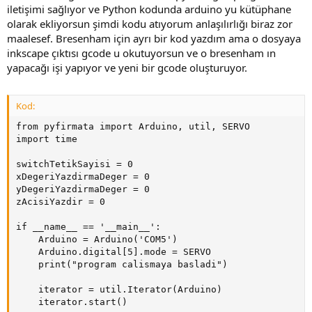
iletişimi sağlıyor ve Python kodunda arduino yu kütüphane
olarak ekliyorsun şimdi kodu atıyorum anlaşılırlığı biraz zor
maalesef. Bresenham için ayrı bir kod yazdım ama o dosyaya
inkscape çıktısı gcode u okutuyorsun ve o bresenham ın
yapacağı işi yapıyor ve yeni bir gcode oluşturuyor.
Kod:
from pyfirmata import Arduino, util, SERVO

import time

switchTetikSayisi = 0

xDegeriYazdirmaDeger = 0

yDegeriYazdirmaDeger = 0

zAcisiYazdir = 0

if __name__ == '__main__':

    Arduino = Arduino('COM5')

    Arduino.digital[5].mode = SERVO

    print("program calismaya basladi")

    iterator = util.Iterator(Arduino)

    iterator.start()
