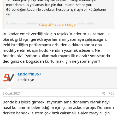
motorlara puls yollaması için pin durumlarını set ediyor.
Görebildiğim kadarı ile de eksen hesapları için ayrı bir kütüphane
var.
Gcode parse ederken herşeyin standart sırada geleceğini
Genişletmek için tıklayın...
varsayıyorsun.
Hatan büyük ihtimalle burada.
Bu kadar emek verdiğiniz için teşekkür ederim. O zaman ilk
Mesela her satırda F değerinin geleceğini varsayıyorsun. Senin
olarak grbl için gerekli ayarlamaları yapmaya çalışacağım.
koduna göre F değeri gelmezse Y değerini hatalı okursun.
Peki istediğim performansı grbl den aldıktan sonra onu
Oysa F yani eksen hızı gcode'da modal bir parametredir. Bir kere set
modifiye etmek için kodu kendim yazmak istesem. Ne
edildikten sonra her satırda tekrarlanması gerekmez.
önerirsiniz? Python kullanmalı mıyım ilk olarak? sonrasında
dediğiniz darboğazdan kurtulmak için ne yapmalıyım?
Ayrıca kod da biraz spagetti olmuş.
Koduna olabildiğince açıklamalar eklersen, paragraflara dikkat
edersen sonrasında sende daha rahat okursun.
Endorfin35+
Emekli Üye
Demişsin ama bu yapı özellikli bir cnc için daha iyi değil. En başta
performans sorunu olur.
3 Ocak 2021
#26
Görebildiğim kadarı ile USB HID veya com port kullanıyor. Her bir
puls için bu ortamdan komut göndermek tam bir darboğaz.
Bende bu işlere girmek istiyorum ama donanım olarak neyi
Ne kadar hızlı da olsa bir işletim sistemi çalıştıran bir PC 'de puls
nasıl kullanırım bilemediğim için şu an askıda proje. Donanım
zamanlamaları vs. bir mikrodan daha kaliteli olmuyor. Özellikle de
derken bendeki sistem çok hızlı çalışmalı. Galvo tarayıcı için.
puls lar seri şekilde gönderildiğinde.