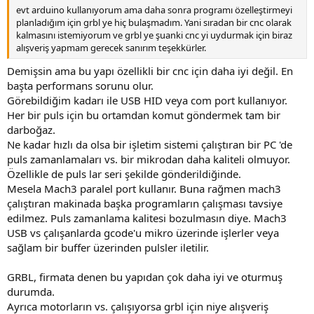
evt arduino kullanıyorum ama daha sonra programı özelleştirmeyi
planladığım için grbl ye hiç bulaşmadım. Yani sıradan bir cnc olarak
kalmasını istemiyorum ve grbl ye şuanki cnc yi uydurmak için biraz
alışveriş yapmam gerecek sanırım teşekkürler.
Demişsin ama bu yapı özellikli bir cnc için daha iyi değil. En
başta performans sorunu olur.
Görebildiğim kadarı ile USB HID veya com port kullanıyor.
Her bir puls için bu ortamdan komut göndermek tam bir
darboğaz.
Ne kadar hızlı da olsa bir işletim sistemi çalıştıran bir PC 'de
puls zamanlamaları vs. bir mikrodan daha kaliteli olmuyor.
Özellikle de puls lar seri şekilde gönderildiğinde.
Mesela Mach3 paralel port kullanır. Buna rağmen mach3
çalıştıran makinada başka programların çalışması tavsiye
edilmez. Puls zamanlama kalitesi bozulmasın diye. Mach3
USB vs çalışanlarda gcode'u mikro üzerinde işlerler veya
sağlam bir buffer üzerinden pulsler iletilir.
GRBL, firmata denen bu yapıdan çok daha iyi ve oturmuş
durumda.
Ayrıca motorların vs. çalışıyorsa grbl için niye alışveriş