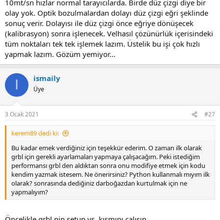
Mesela Mach3 paralel port kullanır. Buna rağmen mach3 çalıştıran
10mt/sn hızlar normal tarayıcılarda. Birde düz çizgi diye bir
makinada başka programların çalışması tavsiye edilmez. Puls
olay yok. Optik bozulmalardan dolayı düz çizgi eğri şeklinde
zamanlama kalitesi bozulmasın diye. Mach3 USB vs çalışanlarda
sonuç verir. Dolayısı ile düz çizgi önce eğriye dönüşecek
gcode'u mikro üzerinde işlerler veya sağlam bir buffer üzerinden
(kalibrasyon) sonra işlenecek. Velhasıl çözünürlük içerisindeki
pulsler iletilir.
tüm noktaları tek tek işlemek lazım. Üstelik bu işi çok hızlı
yapmak lazım. Gözüm yemiyor...
GRBL, firmata denen bu yapıdan çok daha iyi ve oturmuş durumda.
Ayrıca motorların vs. çalışıyorsa grbl için niye alışveriş ihtiyacın olsun
ki. grbl içinde pin ayarları, eksenlerin bir devrinde ne kadar hareket
ismaily
ettiği gibi ayarları yapman yetmiyormu?
I
Üye
İlk gcode yorumlayıcı kodu yazalı 10 yıldan fazla oldu. O dönemde
grbl gibi oturmuş hazır bir ortam olsaydı, Ne code yorumlamakla
3 Ocak 2021
#27
nede gerber'den gcode üretmekle uğraşmazdım sanırım. Ya grbl,
linux-cnc gibi açık kaynak bir projeyi yi alır direkt kullanır, yada
kerem89 dedi ki:
ihtiyacıma göre modifiye etmeyi tercih ederdim.
Önerimdir.
Bu kadar emek verdiğiniz için teşekkür ederim. O zaman ilk olarak
grbl için gerekli ayarlamaları yapmaya çalışacağım. Peki istediğim
performansı grbl den aldıktan sonra onu modifiye etmek için kodu
kendim yazmak istesem. Ne önerirsiniz? Python kullanmalı mıyım ilk
olarak? sonrasında dediğiniz darboğazdan kurtulmak için ne
yapmalıyım?
Öncelikle grbl nin setup vs. kısmını çalışın.