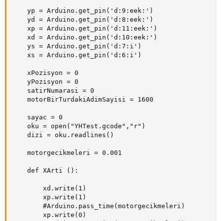
    yp = Arduino.get_pin('d:9:eek:')

    yd = Arduino.get_pin('d:8:eek:')

    xp = Arduino.get_pin('d:11:eek:')

    xd = Arduino.get_pin('d:10:eek:')

    ys = Arduino.get_pin('d:7:i')

    xs = Arduino.get_pin('d:6:i')

    xPozisyon = 0

    yPozisyon = 0

    satirNumarasi = 0

    motorBirTurdakiAdimSayisi = 1600

    sayac = 0

    oku = open("YHTest.gcode","r")

    dizi = oku.readlines()

    motorgecikmeleri = 0.001

    def XArti ():

        xd.write(1)

        xp.write(1)

        #Arduino.pass_time(motorgecikmeleri)

        xp.write(0)
