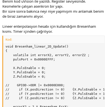
Benim kod uVision ile yazıldı. Register seviyesinde.
Kesmelerle çalışan asenkron bir yapı.
Bir süre sonra bakınca neyi niye yapmışım mı anlamak benim
de biraz zamanımı alıyor.
Lineer enterpolasyon hesabı için kullandığım Bresenham
kısmı. Timer içinden çağrılıyor.
Kod:
void Bresenham_linear_2D_Update()

{

    volatile int errorX2, errorY2, errorZ2 ;

    pulsPort = 0x0000EFFF;

    X.PulsEnable = 0;

    Y.PulsEnable = 0;

    Z.PulsEnable = 0;

//    GPIOD->ODR |= 0x0000E000;

//     if (X.posDirection != 0)    {X.PulsEnable = 1;
//     if (Y.posDirection != 0)    {Y.PulsEnable = 1;
//     if (Z.posDirection != 0)    {Z.PulsEnable = 1;
    errorX2 = 2 * Bresenham_ErrX;
