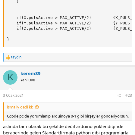
    }

    if(X.pulsActive > MAX_ACTIVE/2)         {X_PULS_H
    if(Y.pulsActive > MAX_ACTIVE/2)         {Y_PULS_H
    if(Z.pulsActive > MAX_ACTIVE/2)         {Z_PULS_H
}
taydin
R
e
a
kerem89
c
K
t
Yeni Üye
i
o
n
3 Ocak 2021
#23
s
:
ismaily dedi ki:
Gcode pc de yorumlanıp arduinoya 0-1 gibi birşeyler gönderiyorsun.
aslında tam olarak bu şekilde değil arduino yüklendiğinde
beraberinde gelen Standartfirmata python gibi programlarla