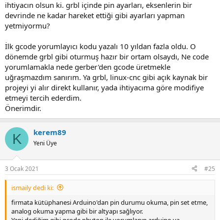
ihtiyacın olsun ki. grbl içinde pin ayarları, eksenlerin bir
devrinde ne kadar hareket ettiği gibi ayarları yapman
yetmiyormu?
İlk gcode yorumlayıcı kodu yazalı 10 yıldan fazla oldu. O
dönemde grbl gibi oturmuş hazır bir ortam olsaydı, Ne code
yorumlamakla nede gerber'den gcode üretmekle
uğraşmazdım sanırım. Ya grbl, linux-cnc gibi açık kaynak bir
projeyi yi alır direkt kullanır, yada ihtiyacıma göre modifiye
etmeyi tercih ederdim.
Önerimdir.
kerem89
K
Yeni Üye
3 Ocak 2021
#25
ismaily dedi ki:
firmata kütüphanesi Arduino'dan pin durumu okuma, pin set etme,
analog okuma yapma gibi bir altyapı sağlıyor.
Yani dediğim gibi gcode phyton ile yorumlanıp arduino ya