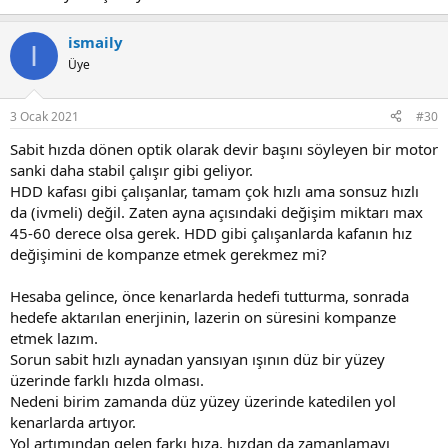
ismaily
I
Üye
3 Ocak 2021
#30
Sabit hızda dönen optik olarak devir başını söyleyen bir motor
sanki daha stabil çalışır gibi geliyor.
HDD kafası gibi çalışanlar, tamam çok hızlı ama sonsuz hızlı
da (ivmeli) değil. Zaten ayna açısındaki değişim miktarı max
45-60 derece olsa gerek. HDD gibi çalışanlarda kafanın hız
değişimini de kompanze etmek gerekmez mi?
Hesaba gelince, önce kenarlarda hedefi tutturma, sonrada
hedefe aktarılan enerjinin, lazerin on süresini kompanze
etmek lazım.
Sorun sabit hızlı aynadan yansıyan ışının düz bir yüzey
üzerinde farklı hızda olması.
Nedeni birim zamanda düz yüzey üzerinde katedilen yol
kenarlarda artıyor.
Yol artımından gelen farkı hıza, hızdan da zamanlamayı