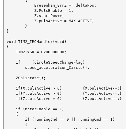
        {

            Bresenham_ErrZ += deltaPos;   

            Z.PulsEnable = 1;

            Z.startPos++;

            Z.pulsActive = MAX_ACTIVE;

        }     

}

void TIM2_IRQHandler(void)

{

    TIM2->SR = 0x00000000;   

    if     (circleSpeedChangeFlag)

        speed_acceleration_Circle();

    ZCalibrate();

    if(X.pulsActive > 0)         {X.pulsActive--;}

    if(Y.pulsActive > 0)         {Y.pulsActive--;}

    if(Z.pulsActive > 0)         {Z.pulsActive--;}

    if (motorEnable == 1)

    {

        if (runningCmd == 0 || runningCmd == 1)

        {
