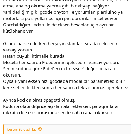
etme, analog okuma yapma gibi bir altyapı sağlıyor.
Yani dediğim gibi gcode phyton ile yorumlanıp arduino ya
motorlara puls yollaması için pin durumlarını set ediyor.
Görebildiğim kadarı ile de eksen hesapları için ayrı bir
kütüphane var.
Gcode parse ederken herşeyin standart sırada geleceğini
varsayıyorsun.
Hatan büyük ihtimalle burada.
Mesela her satırda F değerinin geleceğini varsayıyorsun.
Senin koduna göre F değeri gelmezse Y değerini hatalı
okursun.
Oysa F yani eksen hızı gcode'da modal bir parametredir. Bir
kere set edildikten sonra her satırda tekrarlanması gerekmez.
Ayrıca kod da biraz spagetti olmuş.
Koduna olabildiğince açıklamalar eklersen, paragraflara
dikkat edersen sonrasında sende daha rahat okursun.
kerem89 dedi ki: