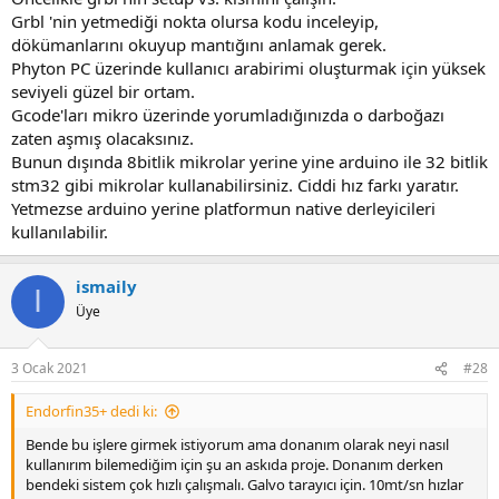
Grbl 'nin yetmediği nokta olursa kodu inceleyip,
dökümanlarını okuyup mantığını anlamak gerek.
Phyton PC üzerinde kullanıcı arabirimi oluşturmak için yüksek
seviyeli güzel bir ortam.
Gcode'ları mikro üzerinde yorumladığınızda o darboğazı
zaten aşmış olacaksınız.
Bunun dışında 8bitlik mikrolar yerine yine arduino ile 32 bitlik
stm32 gibi mikrolar kullanabilirsiniz. Ciddi hız farkı yaratır.
Yetmezse arduino yerine platformun native derleyicileri
kullanılabilir.
ismaily
I
Üye
3 Ocak 2021
#28
Endorfin35+ dedi ki:
Bende bu işlere girmek istiyorum ama donanım olarak neyi nasıl
kullanırım bilemediğim için şu an askıda proje. Donanım derken
bendeki sistem çok hızlı çalışmalı. Galvo tarayıcı için. 10mt/sn hızlar