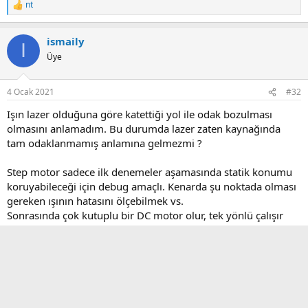
nt
R
e
a
ismaily
c
I
t
Üye
i
o
n
4 Ocak 2021
#32
s
:
Işın lazer olduğuna göre katettiği yol ile odak bozulması
olmasını anlamadım. Bu durumda lazer zaten kaynağında
tam odaklanmamış anlamına gelmezmi ?
Step motor sadece ilk denemeler aşamasında statik konumu
koruyabileceği için debug amaçlı. Kenarda şu noktada olması
gereken ışının hatasını ölçebilmek vs.
Sonrasında çok kutuplu bir DC motor olur, tek yönlü çalışır
diye düşünmüştüm.
Ayna kısmına bakıcam. Not ettim.
ismaily
I
Üye