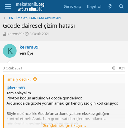
Giriş yap
Kayıt ol
CNC İmalat, CAD/CAM Yazılımları
Gcode dairesel çizim hatası
K
B
kerem89
3 Ocak 2021
o
a
n
ş
kerem89
K
u
l
Yeni Üye
y
a
u
m
b
a
3 Ocak 2021
#21
a
t
ş
a
ismaily dedi ki:
l
r
a
i
@kerem89
t
h
Tam anlayalım.
a
i
Phyton kodun arduino ya gcode gönderiyor.
n
Arduinoda da gcode yorumlamak için kendi yazdığın kod çalışıyor.
Böyle ise öncelikle Gcode'un arduino'ya tam eksiksiz gittiğini
kontrol etmeli. Arada bazı gcode satırları işlenmez-atlanırsa
gönderdiğin resime benzer bir görüntü olur.
Genişletmek için tıklayın...