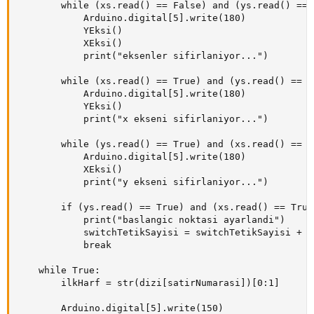
        while (xs.read() == False) and (ys.read() == F
            Arduino.digital[5].write(180)

            YEksi()

            XEksi()

            print("eksenler sifirlaniyor...")

        while (xs.read() == True) and (ys.read() == Fa
            Arduino.digital[5].write(180)

            YEksi()

            print("x ekseni sifirlaniyor...")

        while (ys.read() == True) and (xs.read() == Fa
            Arduino.digital[5].write(180)

            XEksi()

            print("y ekseni sifirlaniyor...")

        if (ys.read() == True) and (xs.read() == True)
            print("baslangic noktasi ayarlandi")

            switchTetikSayisi = switchTetikSayisi + 1

            break

    while True:

        ilkHarf = str(dizi[satirNumarasi])[0:1]

        Arduino.digital[5].write(150)
