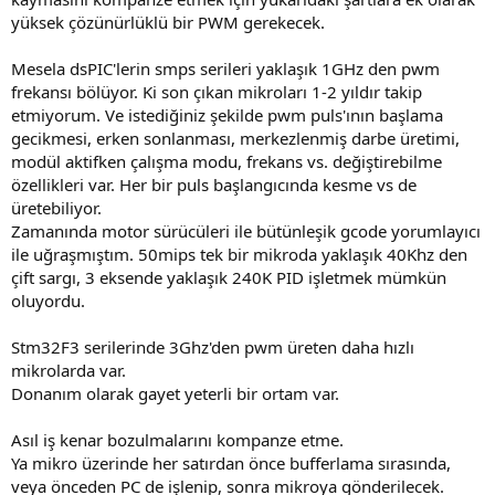
yüksek çözünürlüklü bir PWM gerekecek.
Mesela dsPIC'lerin smps serileri yaklaşık 1GHz den pwm
frekansı bölüyor. Ki son çıkan mikroları 1-2 yıldır takip
etmiyorum. Ve istediğiniz şekilde pwm puls'ının başlama
gecikmesi, erken sonlanması, merkezlenmiş darbe üretimi,
modül aktifken çalışma modu, frekans vs. değiştirebilme
özellikleri var. Her bir puls başlangıcında kesme vs de
üretebiliyor.
Zamanında motor sürücüleri ile bütünleşik gcode yorumlayıcı
ile uğraşmıştım. 50mips tek bir mikroda yaklaşık 40Khz den
çift sargı, 3 eksende yaklaşık 240K PID işletmek mümkün
oluyordu.
Stm32F3 serilerinde 3Ghz'den pwm üreten daha hızlı
mikrolarda var.
Donanım olarak gayet yeterli bir ortam var.
Asıl iş kenar bozulmalarını kompanze etme.
Ya mikro üzerinde her satırdan önce bufferlama sırasında,
veya önceden PC de işlenip, sonra mikroya gönderilecek.