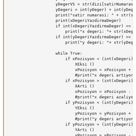
                    yDegerVS = str(dizi[satirNumarasi
                    yDegeri = int(yDeger) + int(yDege
                    print("satir numarasi: " + str(sa
                    print(xDegeriYazdirmaDeger)

                    if int(xDegeriYazdirmaDeger) == 0:
                        print("x degeri: "+ str(xDeger
                    if int(yDegeriYazdirmaDeger) == 0:
                        print("y degeri: "+ str(yDeger
                    while True:

                        if xPozisyon < (int(xDegeri)*
                            XEksi ()

                            xPozisyon = xPozisyon + 1

                            #print("x degeri artiyor")
                        if xPozisyon > (int(xDegeri)*
                            XArti ()

                            xPozisyon = xPozisyon - 1

                            #print("x degeri azaliyor"
                        if yPozisyon < (int(yDegeri)*
                            YEksi ()

                            yPozisyon = yPozisyon + 1

                            #print("y degeri artiyor")
                        if yPozisyon > (int(yDegeri)*
                            YArti ()

                            yPozisyon = yPozisyon - 1
