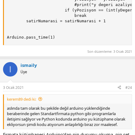
                            #print("y degeri azaliyor"
                        if (yPozisyon == (int(yDegeri
                            break

        satirNumarasi = satirNumarasi + 1

Arduino.pass_time(1)
Son düzenleme:
3 Ocak 2021
ismaily
I
Üye
3 Ocak 2021
#24
kerem89 dedi ki:
aslında tam olarak bu şekilde değil arduino yüklendiğinde
beraberinde gelen Standartfirmata python gibi programlarla
iletişimi sağlıyor ve Python kodunda arduino yu kütüphane olarak
ekliyorsun şimdi kodu atıyorum anlaşılırlığı biraz zor maalesef.
firmata kütüphanesi Arduino'dan pin durumu okuma, pin set