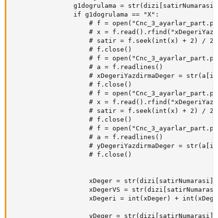
                g1dogrulama = str(dizi[satirNumarasi]
                if g1dogrulama == "X":

                    # f = open("Cnc_3_ayarlar_part.py
                    # x = f.read().rfind("xDegeriYazd
                    # satir = f.seek(int(x) + 2) / 24

                    # f.close()

                    # f = open("Cnc_3_ayarlar_part.py
                    # a = f.readlines()

                    # xDegeriYazdirmaDeger = str(a[in
                    # f.close()

                    # f = open("Cnc_3_ayarlar_part.py
                    # x = f.read().rfind("xDegeriYazd
                    # satir = f.seek(int(x) + 2) / 24

                    # f.close()

                    # f = open("Cnc_3_ayarlar_part.py
                    # a = f.readlines()

                    # yDegeriYazdirmaDeger = str(a[in
                    # f.close()

                    xDeger = str(dizi[satirNumarasi])
                    xDegerVS = str(dizi[satirNumarasi
                    xDegeri = int(xDeger) + int(xDege
                    yDeger = str(dizi[satirNumarasi])