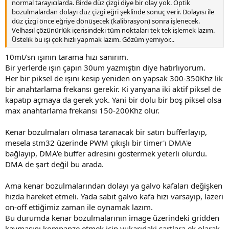
normal tarayıcılarda. Birde düz çizgi diye bir olay yok. Optik
bozulmalardan dolayı düz çizgi eğri şeklinde sonuç verir. Dolayısı ile
düz çizgi önce eğriye dönüşecek (kalibrasyon) sonra işlenecek.
Velhasıl çözünürlük içerisindeki tüm noktaları tek tek işlemek lazım.
Üstelik bu işi çok hızlı yapmak lazım. Gözüm yemiyor...
10mt/sn ışının tarama hızı sanırım.
Bir yerlerde ışın çapın 30um yazmıştın diye hatırlıyorum.
Her bir piksel de ışını kesip yeniden on yapsak 300-350Khz lik
bir anahtarlama frekansı gerekir. Ki yanyana iki aktif piksel de
kapatıp açmaya da gerek yok. Yani bir dolu bir boş piksel olsa
max anahtarlama frekansı 150-200Khz olur.
Kenar bozulmaları olmasa taranacak bir satırı bufferlayıp,
mesela stm32 üzerinde PWM çıkışlı bir timer'ı DMA'e
bağlayıp, DMA'e buffer adresini göstermek yeterli olurdu.
DMA de şart değil bu arada.
Ama kenar bozulmalarından dolayı ya galvo kafaları değişken
hızda hareket etmeli. Yada sabit galvo kafa hızı varsayıp, lazeri
on-off ettiğimiz zaman ile oynamak lazım.
Bu durumda kenar bozulmalarının image üzerindeki gridden
kaymasını kompanze etmek için yukarıdaki şartlara ek olarak