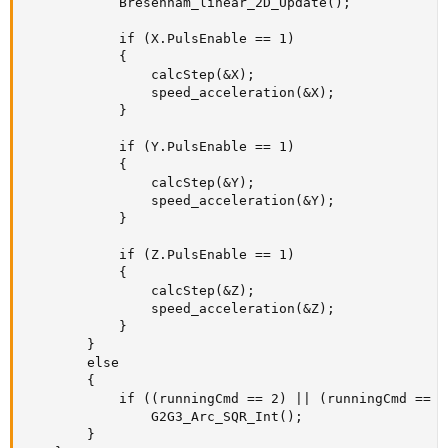
            Bresenham_linear_2D_Update();

            if (X.PulsEnable == 1)

            {

                calcStep(&X);

                speed_acceleration(&X);

            }

            if (Y.PulsEnable == 1)

            {

                calcStep(&Y);

                speed_acceleration(&Y);

            }

            if (Z.PulsEnable == 1)

            {

                calcStep(&Z);

                speed_acceleration(&Z);

            }

        }

        else

        {

            if ((runningCmd == 2) || (runningCmd == 3)
                G2G3_Arc_SQR_Int();

        }
