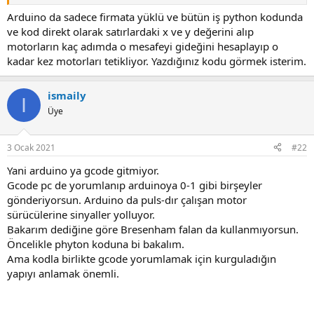
Burada sorun yoksa arduino üzerindeki koda odaklanmak gerek.
Arduino da sadece firmata yüklü ve bütün iş python kodunda
ve kod direkt olarak satırlardaki x ve y değerini alıp
Lineer, dairesel enterpolasyonlar için nasıl bir algoritma
motorların kaç adımda o mesafeyi gideğini hesaplayıp o
kullanıyorsun. Rampalama vs.? Doğru kodlandı mı?
kadar kez motorları tetikliyor. Yazdığınız kodu görmek isterim.
Benim de PCB kazıma amaçlı yazdığım bir Gcode yorumlayıcısı var.
32f4disco üzerinde çalışıyor. Sadece g0-1-2-3 destekli.
ismaily
I
Üye
3 Ocak 2021
#22
Yani arduino ya gcode gitmiyor.
Gcode pc de yorumlanıp arduinoya 0-1 gibi birşeyler
gönderiyorsun. Arduino da puls-dır çalışan motor
sürücülerine sinyaller yolluyor.
Bakarım dediğine göre Bresenham falan da kullanmıyorsun.
Öncelikle phyton koduna bi bakalım.
Ama kodla birlikte gcode yorumlamak için kurguladığın
yapıyı anlamak önemli.