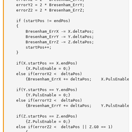
    errorY2 = 2 * Bresenham_ErrY;

    errorZ2 = 2 * Bresenham_ErrZ;

    if (startPos != endPos)

    {

        Bresenham_ErrX -= X.deltaPos;

        Bresenham_ErrY -= Y.deltaPos;

        Bresenham_ErrZ -= Z.deltaPos;

        startPos++;

    }

    if(X.startPos == X.endPos)

        {X.PulsEnable = 0;}

    else if(errorX2 <  deltaPos)

        {Bresenham_ErrX += deltaPos;    X.PulsEnable 
    if(Y.startPos == Y.endPos)

        {Y.PulsEnable = 0;}

    else if(errorY2 <  deltaPos)

        {Bresenham_ErrY += deltaPos;    Y.PulsEnable 
    if(Z.startPos == Z.endPos)

        {Z.PulsEnable = 0;}

    else if(errorZ2 <  deltaPos || Z.G0 == 1)
