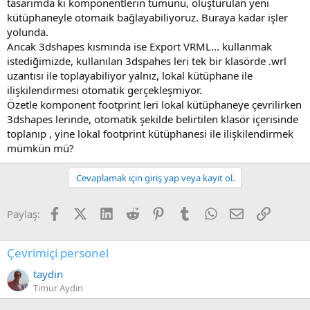
tasarımda ki komponentlerin tümünü, oluşturulan yeni
kütüphaneyle otomaik bağlayabiliyoruz. Buraya kadar işler
yolunda.
Ancak 3dshapes kısmında ise Export VRML... kullanmak
istediğimizde, kullanılan 3dspahes leri tek bir klasörde .wrl
uzantısı ile toplayabiliyor yalnız, lokal kütüphane ile
ilişkilendirmesi otomatik gerçekleşmiyor.
Özetle komponent footprint leri lokal kütüphaneye çevrilirken
3dshapes lerinde, otomatik şekilde belirtilen klasör içerisinde
toplanıp , yine lokal footprint kütüphanesi ile ilişkilendirmek
mümkün mü?
Cevaplamak için giriş yap veya kayıt ol.
Facebook
X (Twitter)
LinkedIn
Reddit
Pinterest
Tumblr
WhatsApp
E-posta
Link
Paylaş:
Çevrimiçi personel
taydin
Timur Aydın