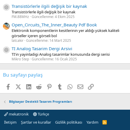
Transistörlerle ilgili değişik bir kaynak
Kaynak ikon/amblem
Transistörlerle ilgili değişik bir kaynak
FM.88MHz
Güncellenme:
4 Ekim 2025
Open_Circuits_The_Inner_Beauty Pdf Book
Elektronik komponentlerin kesitlerinin yer aldığı yüksek kaliteli
görseller içeren görseli bol
latcakir
Güncellenme:
14 Mart 2025
TI Analog Tasarim Dergi Arsivi
Kaynak ikon/amblem
TI'in yayinladigi Analog tasarimlar konusunda dergi serisi
Mikro Step
Güncellenme:
16 Ocak 2025
Bu sayfayı paylaş
Facebook
X (Twitter)
LinkedIn
Reddit
Pinterest
Tumblr
WhatsApp
E-posta
Link
Bilgisayar Destekli Tasarım Programları
mekatronik
Türkçe
İletişim
Şartlar ve kurallar
Gizlilik politikası
Yardım
R
S