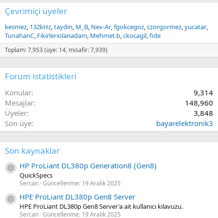
Çevrimiçi üyeler
kesmez
132kHz
taydin
M_B
Nev-Ar
fgokcegoz
czorgormez
yucatar
TunahanC
Fikirleriolanadam
Mehmet.b
ckocagil
fide
Toplam: 7,953 (üye: 14, misafir: 7,939)
Forum istatistikleri
Konular
9,314
Mesajlar
148,960
Üyeler
3,848
Son üye
bayarelektronik3
Son kaynaklar
HP ProLiant DL380p Generation8 (Gen8)
Kaynak ikon/amblem
QuickSpecs
Sercan
Güncellenme:
19 Aralık 2025
HPE ProLiant DL380p Gen8 Server
Kaynak ikon/amblem
HPE ProLiant DL380p Gen8 Server'a ait kullanıcı kılavuzu.
Sercan
Güncellenme:
19 Aralık 2025