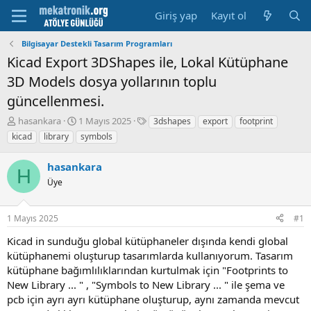
Giriş yap
Kayıt ol
Bilgisayar Destekli Tasarım Programları
Kicad Export 3DShapes ile, Lokal Kütüphane
3D Models dosya yollarının toplu
güncellenmesi.
K
B
E
hasankara
1 Mayıs 2025
3dshapes
export
footprint
o
a
t
kicad
library
symbols
n
ş
i
u
l
k
hasankara
y
a
e
H
u
Üye
m
t
b
a
l
a
t
e
1 Mayıs 2025
#1
ş
a
r
l
r
Kicad in sunduğu global kütüphaneler dışında kendi global
a
i
kütüphanemi oluşturup tasarımlarda kullanıyorum. Tasarım
t
h
kütüphane bağımlılıklarından kurtulmak için "Footprints to
a
i
n
New Library ... " , "Symbols to New Library ... " ile şema ve
pcb için ayrı ayrı kütüphane oluşturup, aynı zamanda mevcut